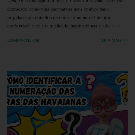
Desde sua fundação em 1962, no Brasil, a Havaianas tem se
destacado como uma das marcas mais conhecidas e
populares de chinelos de dedo no mundo. O design
confortável e de alta qualidade, inspirado nas tradicionais
sandálias japonesas, a Havaianas rapidamente conquistou o
COMPARTILHAR
LEIA MAIS >>
coração dos consumidores em todo o mundo. Hoje, a marca
é propriedade da Alpargatas S.A., uma empresa brasileira
que é uma das maiores fabricantes de calçados da América
Latina. A Havaianas é vendida em mais de 100 países, sendo
uma marca frequentemente associada ao estilo de vida
descontraído e ao clima quente. Além dos chinelos, a marca
também oferece bolsas, mochilas e acessórios, solidificando
sua presença na moda e na cultura popular. A Havaianas tem
colaborado com diversas marcas e celebridades ao longo
dos anos, criando coleções limitadas e edições especiais de
seus produtos. Amplamente conhecida por seus esforços