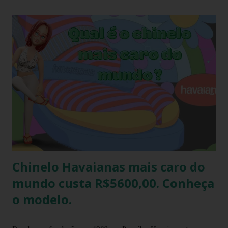
inconveniente de ser um calçado fácil de sujar. Nada melhor
que um look com chinelo, não é mesmo? Não se preocupe,
existem ótimas técnicas que você pode usar para limpar e
deixar seu chinelo branco brilhando novamente. Aprenda
como fazer isso agora mesmo! Um chinelo que combina
muito bem com peças jeans é o chinelo havaianas modelo
tradicional, o modelo bicolor da havaianas. Principalmente o
modelo na versão branco e azul claro. Como manter
havaianas branca O chinelo branco é uma peça elegante que
combina com quase tudo, mas precisa de um pouco de ...
Chinelo Havaianas mais caro do
mundo custa R$5600,00. Conheça
o modelo.