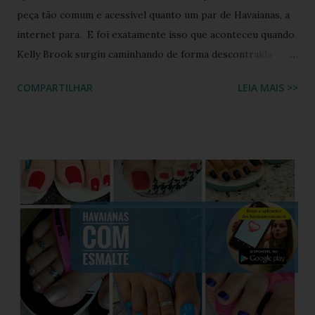
peça tão comum e acessível quanto um par de Havaianas, a
internet para. E foi exatamente isso que aconteceu quando
Kelly Brook surgiu caminhando de forma descontraída
usando Havaianas modelo Top preto , em um look casual
COMPARTILHAR
LEIA MAIS >>
que se tornou rapidamente uma inspiração para fãs de
moda e apaixonados pela marca. O encontro entre a
naturalidade de Kelly e a simplicidade clássica das Havaianas
criou um momento fashion que capturou a essência do
“estilo real da vida real”: confortável, descomplicado e
totalmente copiável. É aquele tipo de visual que mostra
que moda não precisa ser cara, extravagante ou complexa e
que até as celebridades mais glamourosas valorizam peças
acessíveis que todo mundo pode ter. Hoje você vai ver por
que esse look viralizou, como a atriz combinou o modelo
Top preto, por que celebridades adoram esse clássico
brasileiro e como você pode reproduzir o visual da Kelly