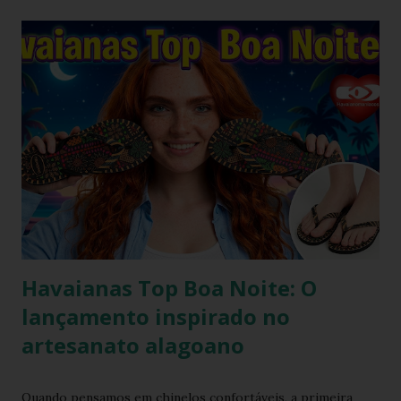
triunfal das estéticas e acessórios inspirados nos anos 90 e
2000, o famoso scrunchie aquele elástico de cabelo
revestido de tecido franzido conquistou passarelas, vitrines
e o guarda-roupa das principais influenciadoras de moda.
Percebendo esse movimento de resgate retrô com toque
contemporâneo, a Havaianas trouxe uma inovação que une
o melhor dos dois mundos. O Chinelo Havaianas Top
Scrunchie surge exatamente como essa resposta
fashionista: a fusão impecável da lendária sola de borracha
Havaianas com tiras revestidas de tecido drapeado com
toqu...
Havaianas Top Boa Noite: O
lançamento inspirado no
artesanato alagoano
Quando pensamos em chinelos confortáveis, a primeira