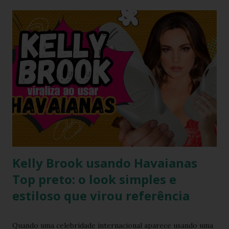
definição de opulência, criatividade e brasilidade. Nesta
matéria, mergulhamos nos detalhes técnicos e estéticos do
look, com foco especial no calçado que desafiou as leis da
gravidade e da moda: o salto plataforma construído com
Havaianas . A ironia da "Basiquinha": O figurino de joias
Antes de chegarmos aos pés, precisamos falar sobre a
armadura de brilho que Paolla ostentou. O conjunto,
composto por um top e uma minissaia, não era apenas
"bordado", mas sim uma escultura de pedrarias
multicoloridas . ...
Kelly Brook usando Havaianas
Top preto: o look simples e
estiloso que virou referência
Quando uma celebridade internacional aparece usando uma