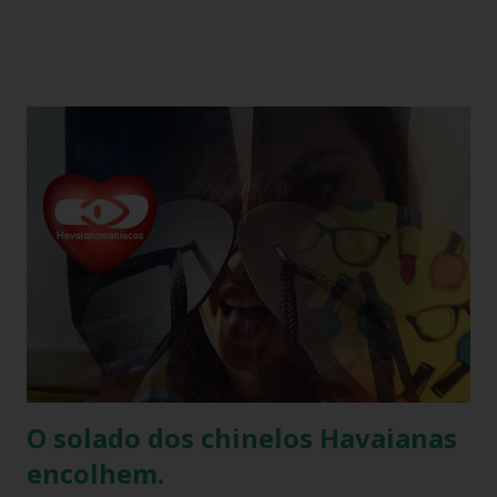
participantes trocam exclusivamente sandálias havaianas
como presente. O amigo havaianas, caiu no gosto popular,
devido ao preço e variedade de modelos disponíveis
atualmente e afinal havaianas todo mundo usa! Geralmente
o amigo havaianas acontece no final do ano para
comemorar o final do ano letivo nas escolas, nas
confraternizações do trabalho, nas festas de fim de ano,
etc.. Além da diversão que a brincadeira proporciona,
também é uma excelente oportunidade de ganhar muitas
havaianas e incorporar sua coleção.
O solado dos chinelos Havaianas
encolhem.