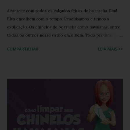
Acontece com todos os calçados feitos de borracha. Sim!
Eles encolhem com o tempo. Pesquisamos e temos a
explicação. Os chinelos de borracha como havaianas, entre
todos os outros nesse estilo encolhem. Todo produto que
tem na sua composição a elasticidade irá sofrer influência
COMPARTILHAR
LEIA MAIS >>
tanto do calor quanto do frio, ou seja, durante o processo
de produção a matéria utilizada ainda não sofreu nenhuma
influência, ela é chamada de matéria virgem, o produto só
irá se alterar quando chegar na casa do consumidor, onde
será molhado e exposto ao sol, sendo assim o chinelo pode
encolher de 1 a 2 cm. A comprovação é simples, se você
utilizar o chinelo adquirido no ano passado você verá que
ele está mais justo ao seu pé e se comprar um novo e
medir com o antigo a diferença irá aparecer também,
portanto não se assustem, chinelo de borracha encolhe