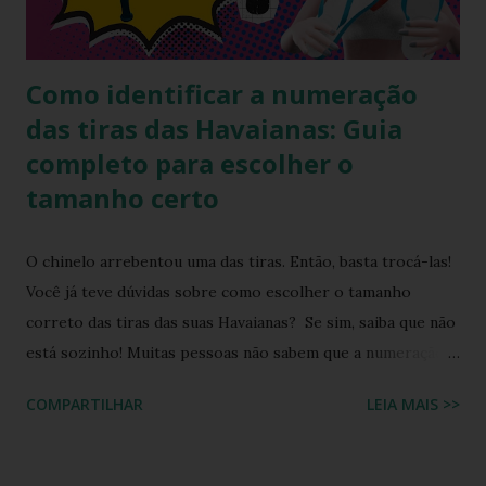
de responsabilidade social e ambiental, a havaianas
implementa práticas sustentáveis em sua p...
Como identificar a numeração
das tiras das Havaianas: Guia
completo para escolher o
tamanho certo
O chinelo arrebentou uma das tiras. Então, basta trocá-las!
Você já teve dúvidas sobre como escolher o tamanho
correto das tiras das suas Havaianas? Se sim, saiba que não
está sozinho! Muitas pessoas não sabem que a numeração
das tiras dos chinelos Havaianas traz informações
COMPARTILHAR
LEIA MAIS >>
importantes para garantir o ajuste perfeito. Neste post,
você vai aprender a identificar esses detalhes essenciais e
entender o que cada número e letra significam, evitando