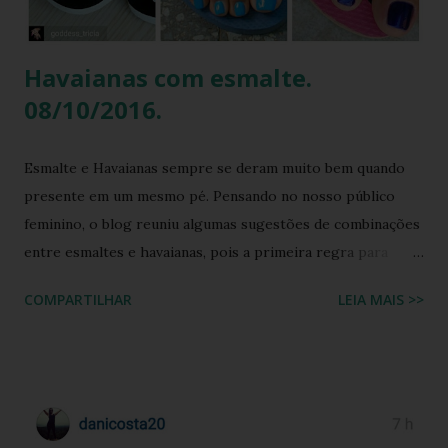
Brook com facilidade. Vamos mergu...
Havaianas com esmalte.
08/10/2016.
Esmalte e Havaianas sempre se deram muito bem quando
presente em um mesmo pé. Pensando no nosso público
feminino, o blog reuniu algumas sugestões de combinações
entre esmaltes e havaianas, pois a primeira regra para
estar de havaianas é ter os pés bem cuidados. FAÇA SUA
COMPARTILHAR
LEIA MAIS >>
BUSCA PERSONALIZADA NOS ACERVOS DO BLOG