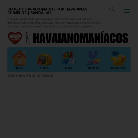
Pular para o conteúdo principal
BLOG DOS APAIXONADOS POR HAVAIANAS |
CHINELOS | SANDÁLIAS
O blog dos apaixonados por havaianas, seja chinelo havaianas, sandálias,
alpargatas, tênis, acessórios, vestuários, look com havaianas, look com chinelos
havaianas, novidades e moda havaianas masculina e havaianas feminina.
HOME
VÍDEOS
LOOKS
MODELOS
NEWSLETTER
Banners Publicitários