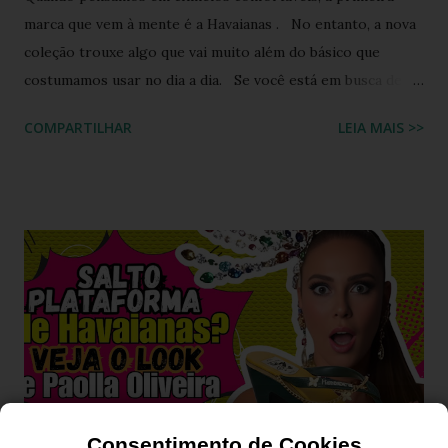
marca que vem à mente é a Havaianas . No entanto, a nova
coleção trouxe algo que vai muito além do básico que
costumamos usar no dia a dia. Se você está em busca de
um calçado que une o conforto clássico da borracha com a
COMPARTILHAR
LEIA MAIS >>
riqueza cultural do Nordeste brasileiro, o Chinelo
Havaianas Top Boa Noite é a escolha ideal. Inspirado no
tradicional bordado da Ilha do Ferro, em Alagoas, este
modelo promete transformar o seu visual de verão em uma
verdadeira declaração de estilo e arte. Você já imaginou
carregar na sola dos seus pés uma tradição que é
transmitida de geração em geração pelas artesãs do sertão
alagoano? O grande segredo deste lançamento está na
habilidade de traduzir a identidade cultural brasileira em um
acessório de moda contemporâneo, sem perder a essência
da versatilidade que consagrou o formato clássico. É a
Consentimento de Cookies
união perfeita entre a tradição nordestina e a modernidade