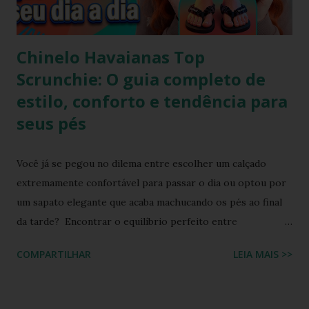
Chinelo Havaianas Top
Scrunchie: O guia completo de
estilo, conforto e tendência para
seus pés
Você já se pegou no dilema entre escolher um calçado
extremamente confortável para passar o dia ou optou por
um sapato elegante que acaba machucando os pés ao final
da tarde? Encontrar o equilíbrio perfeito entre
sofisticação visual e o aconchego da borracha macia
COMPARTILHAR
LEIA MAIS >>
costumava ser um desafio na moda feminina e urbana.
Contudo, as fronteiras entre o casual e o chique estão cada
vez mais tênues no street style global. Com o retorno