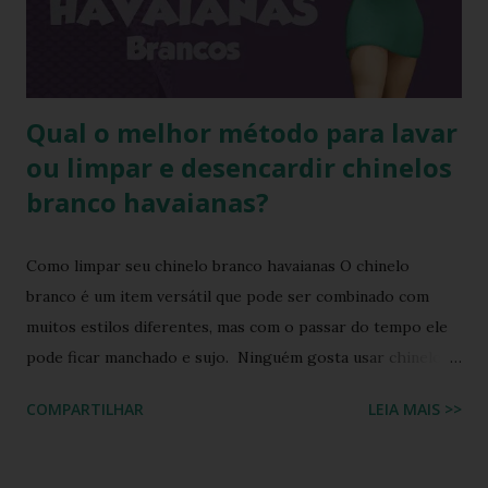
sim! * Fonte:
https://www.facebook.com/stillozcuritiba/posts/5438109
29037645 Logo temos que ter o cuidado de comprar os
chi...
Qual o melhor método para lavar
ou limpar e desencardir chinelos
branco havaianas?
Como limpar seu chinelo branco havaianas O chinelo
branco é um item versátil que pode ser combinado com
muitos estilos diferentes, mas com o passar do tempo ele
pode ficar manchado e sujo. Ninguém gosta usar chinelo
sujo ou um chinelo encardido, ainda mais forem na cor
COMPARTILHAR
LEIA MAIS >>
branca ou alguma cor clara, principalmente os chinelos
havaianas. O chinelo branco é um calçado coringa para
diversas composições de look do dia, porém possui o