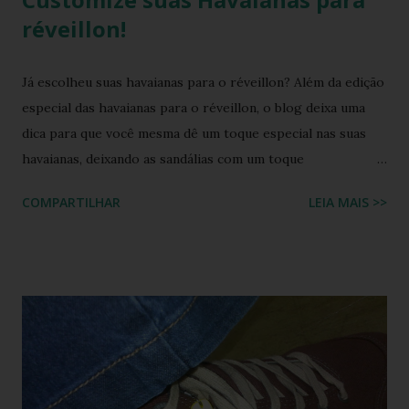
réveillon!
Já escolheu suas havaianas para o réveillon? Além da edição
especial das havaianas para o réveillon, o blog deixa uma
dica para que você mesma dê um toque especial nas suas
havaianas, deixando as sandálias com um toque
personalizado e um visual lindo. Créditos das fotos: BLOG
COMPARTILHAR
LEIA MAIS >>
OUR MOODS Créditos das fotos: BLOG OUR MOODS
Créditos das fotos: BLOG OUR MOODS Créditos das fotos:
BLOG OUR MOODS Créditos das fotos: BLOG OUR
MOODS Créditos das fotos: BLOG OUR MOODS Gostou da
idéia? Então mãos à obra! A lista de materiais e as
instruções você confere no blog OUR MOODS