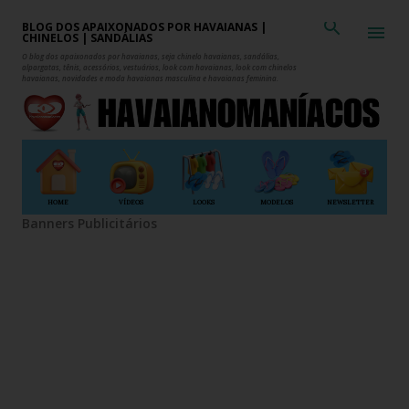
Pular para o conteúdo principal
BLOG DOS APAIXONADOS POR HAVAIANAS |
CHINELOS | SANDÁLIAS
O blog dos apaixonados por havaianas, seja chinelo havaianas, sandálias,
alpargatas, tênis, acessórios, vestuários, look com havaianas, look com chinelos
havaianas, novidades e moda havaianas masculina e havaianas feminina.
HOME
VÍDEOS
LOOKS
MODELOS
NEWSLETTER
Banners Publicitários