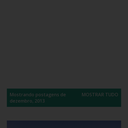
P
Mostrando postagens de
MOSTRAR TUDO
o
dezembro, 2013
s
t
a