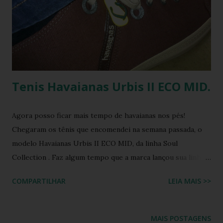
Tenis Havaianas Urbis II ECO MID.
Agora posso ficar mais tempo de havaianas nos pés!
Chegaram os tênis que encomendei na semana passada, o
modelo Havaianas Urbis II ECO MID, da linha Soul
Collection . Faz algum tempo que a marca lançou sua linha
de tênis, inclusive na ocasião do lançamento vários
COMPARTILHAR
LEIA MAIS >>
blogueiros receberam esse mimo das havaianas , porém
devido a uma falha no processo de entrega, acabei ficando
de fora. O jeito foi aguardar a oportunidade para comprar
MAIS POSTAGENS