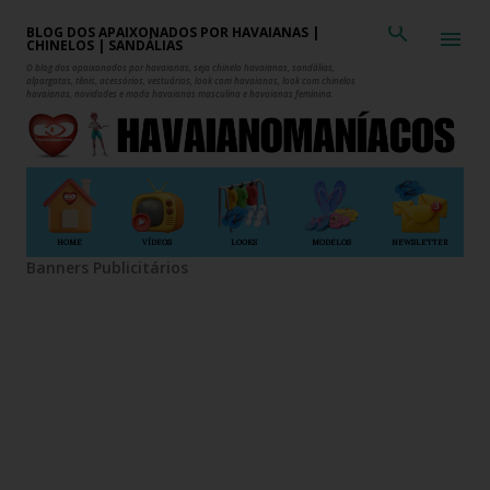
Pular para o conteúdo principal
BLOG DOS APAIXONADOS POR HAVAIANAS |
CHINELOS | SANDÁLIAS
O blog dos apaixonados por havaianas, seja chinelo havaianas, sandálias,
alpargatas, tênis, acessórios, vestuários, look com havaianas, look com chinelos
havaianas, novidades e moda havaianas masculina e havaianas feminina.
HOME
VÍDEOS
LOOKS
MODELOS
NEWSLETTER
Banners Publicitários