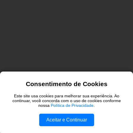
Consentimento de Cookies
P
Este site usa cookies para melhorar sua experiência. Ao
Mostrando postagens de
MOSTRAR TUDO
continuar, você concorda com o uso de cookies conforme
o
outubro, 2016
nossa
Política de Privacidade
.
s
t
Aceitar e Continuar
a