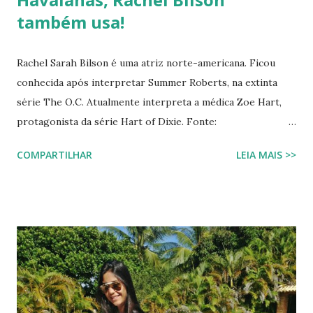
também usa!
Rachel Sarah Bilson é uma atriz norte-americana. Ficou
conhecida após interpretar Summer Roberts, na extinta
série The O.C. Atualmente interpreta a médica Zoe Hart,
protagonista da série Hart of Dixie. Fonte:
http://pt.wikipedia.org/wiki/Rachel_Bilson os wavaiano
COMPARTILHAR
LEIA MAIS >>
ao seus pes hawaianas site hawaianas vídeos dos havaianos
videos dos havaiano hawaianas br hawainas fotos havaianos
midias blog fotos de havaianos midias sociasi havaianos.com
ha vaianas havainas 50 anos fotos dos havaiano hawaianas
top www.havaianos.com havaiana.com.br hawaianas 2013
hawaianas.com.br nova havaiana 2013 havaiana s blog mídias
sociais midias sociais blog novos modelos de havainas o que
vestir site lojas havianas havainanas os havaihanos