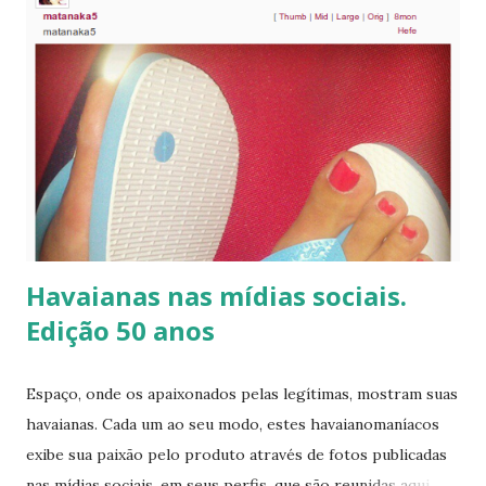
g
e
n
s
Havaianas nas mídias sociais.
Edição 50 anos
Espaço, onde os apaixonados pelas legítimas, mostram suas
havaianas. Cada um ao seu modo, estes havaianomaníacos
exibe sua paixão pelo produto através de fotos publicadas
nas mídias sociais, em seus perfis, que são reunidas aqui