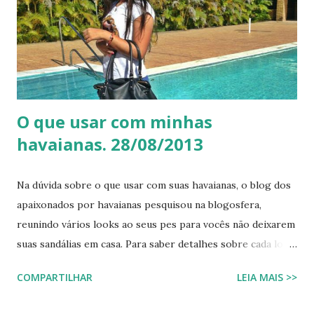
havaiana.com lojas havaians modelos de hawaianas havaina
mídias socias havaiana 50 anos havanas lojas hawaianas site
da havaiana site havaiana havaians loja hawaianas havianas
colecao da havainas lojas havaiana lojas da havaiana havainas
201...
O que usar com minhas
havaianas. 28/08/2013
Na dúvida sobre o que usar com suas havaianas, o blog dos
apaixonados por havaianas pesquisou na blogosfera,
reunindo vários looks ao seus pes para vocês não deixarem
suas sandálias em casa. Para saber detalhes sobre cada look
com havaiana , visitem os blogs de origem, através dos links
COMPARTILHAR
LEIA MAIS >>
logo abaixo das fotos.
http://www.blogmariabonita.com/2013/08/look-do-