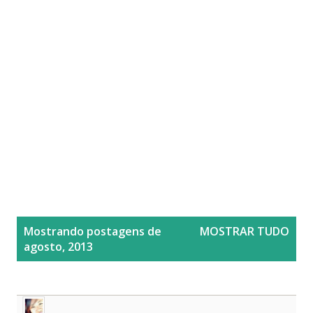
P
Mostrando postagens de
MOSTRAR TUDO
o
agosto, 2013
s
t
a