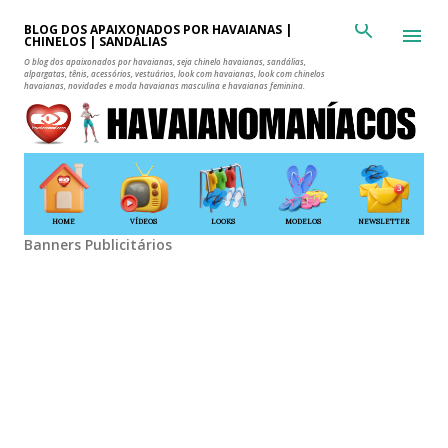
Pular para o conteúdo principal
BLOG DOS APAIXONADOS POR HAVAIANAS |
CHINELOS | SANDÁLIAS
O blog dos apaixonados por havaianas, seja chinelo havaianas, sandálias,
alpargatas, tênis, acessórios, vestuários, look com havaianas, look com chinelos
havaianas, novidades e moda havaianas masculina e havaianas feminina.
HOME
VÍDEOS
LOOKS
MODELOS
NEWSLETTER
Banners Publicitários