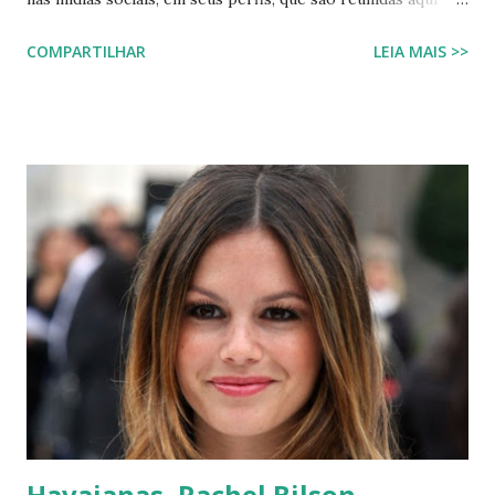
pelo blog, onde compartilhamos com vocês leitores. os
COMPARTILHAR
LEIA MAIS >>
wavaiano ao seus pes hawaianas site hawaianas vídeos dos
havaianos videos dos havaiano hawaianas br hawainas fotos
havaianos midias blog fotos de havaianos midias sociasi
havaianos.com ha vaianas havainas 50 anos fotos dos
havaiano hawaianas top www.havaianos.com
havaiana.com.br hawaianas 2013 hawaianas.com.br nova
havaiana 2013 havaiana s blog mídias sociais midias sociais
blog novos modelos de havainas o que vestir site lojas
havianas havainanas os havaihanos havaiana.com lojas
havaians modelos de hawaianas havaina mídias socias
havaiana 50 anos havanas lojas hawaianas site da havaiana
site havaiana havaians loja hawaianas havianas colecao da
havainas lojas havaiana...
Havaianas, Rachel Bilson