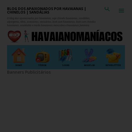
Pular para o conteúdo principal
BLOG DOS APAIXONADOS POR HAVAIANAS |
CHINELOS | SANDÁLIAS
O blog dos apaixonados por havaianas, seja chinelo havaianas, sandálias,
alpargatas, tênis, acessórios, vestuários, look com havaianas, look com chinelos
havaianas, novidades e moda havaianas masculina e havaianas feminina.
HOME
VÍDEOS
LOOKS
MODELOS
NEWSLETTER
Banners Publicitários