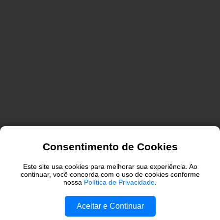
Consentimento de Cookies
P
Mostrando postagens de
MOSTRAR TUDO
Este site usa cookies para melhorar sua experiência. Ao
o
março, 2019
continuar, você concorda com o uso de cookies conforme
nossa
Política de Privacidade
.
s
t
Aceitar e Continuar
a