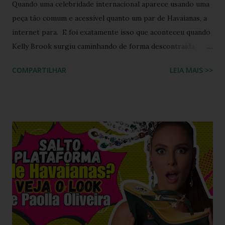
Quando uma celebridade internacional aparece usando uma
peça tão comum e acessível quanto um par de Havaianas, a
internet para. E foi exatamente isso que aconteceu quando
Kelly Brook surgiu caminhando de forma descontraída
usando Havaianas modelo Top preto , em um look casual
COMPARTILHAR
LEIA MAIS >>
que se tornou rapidamente uma inspiração para fãs de
moda e apaixonados pela marca. O encontro entre a
naturalidade de Kelly e a simplicidade clássica das Havaianas
criou um momento fashion que capturou a essência do
“estilo real da vida real”: confortável, descomplicado e
totalmente copiável. É aquele tipo de visual que mostra
que moda não precisa ser cara, extravagante ou complexa e
que até as celebridades mais glamourosas valorizam peças
acessíveis que todo mundo pode ter. Hoje você vai ver por
que esse look viralizou, como a atriz combinou o modelo
Top preto, por que celebridades adoram esse clássico