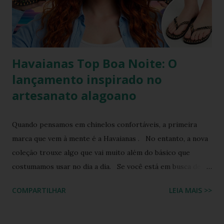
Scrunchie surge exatamente como essa resposta
fashionista: a fusão impecável da lendária sola de borracha
Havaianas com tiras revestidas de tecido drapeado com
toqu...
Havaianas Top Boa Noite: O
lançamento inspirado no
artesanato alagoano
Quando pensamos em chinelos confortáveis, a primeira
marca que vem à mente é a Havaianas . No entanto, a nova
coleção trouxe algo que vai muito além do básico que
costumamos usar no dia a dia. Se você está em busca de
um calçado que une o conforto clássico da borracha com a
COMPARTILHAR
LEIA MAIS >>
riqueza cultural do Nordeste brasileiro, o Chinelo
Havaianas Top Boa Noite é a escolha ideal. Inspirado no
tradicional bordado da Ilha do Ferro, em Alagoas, este