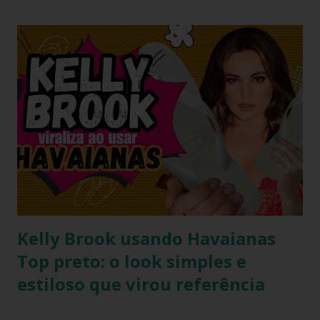
modelo promete transformar o seu visual de verão em uma
verdadeira declaração de estilo e arte. Você já imaginou
carregar na sola dos seus pés uma tradição que é
transmitida de geração em geração pelas artesãs do sertão
alagoano? O grande segredo deste lançamento está na
habilidade de traduzir a identidade cultural brasileira em um
acessório de moda contemporâneo, sem perder a essência
da versatilidade que consagrou o formato clássico. É a
união perfeita entre a tradição nordestina e a modernidade
urbana que o seu guarda-ro...
Kelly Brook usando Havaianas
Top preto: o look simples e
estiloso que virou referência