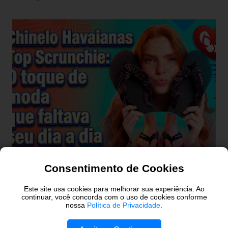
Consentimento de Cookies
Chinelo Havaianas Top
Scrunchie: O guia completo de
Este site usa cookies para melhorar sua experiência. Ao
continuar, você concorda com o uso de cookies conforme
estilo, conforto e tendência para
nossa
Política de Privacidade
.
seus pés