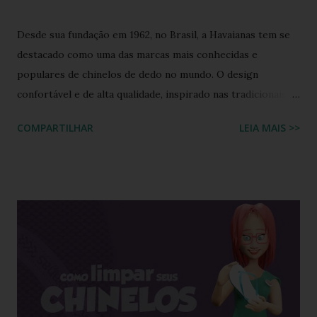
Desde sua fundação em 1962, no Brasil, a Havaianas tem se
destacado como uma das marcas mais conhecidas e
populares de chinelos de dedo no mundo. O design
confortável e de alta qualidade, inspirado nas tradicionais
sandálias japonesas, a Havaianas rapidamente conquistou o
COMPARTILHAR
LEIA MAIS >>
coração dos consumidores em todo o mundo. Hoje, a marca
é propriedade da Alpargatas S.A., uma empresa brasileira
que é uma das maiores fabricantes de calçados da América
Latina. A Havaianas é vendida em mais de 100 países, sendo
uma marca frequentemente associada ao estilo de vida
descontraído e ao clima quente. Além dos chinelos, a marca
também oferece bolsas, mochilas e acessórios, solidificando
sua presença na moda e na cultura popular. A Havaianas tem
colaborado com diversas marcas e celebridades ao longo
dos anos, criando coleções limitadas e edições especiais de