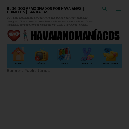
Pular para o conteúdo principal
BLOG DOS APAIXONADOS POR HAVAIANAS |
CHINELOS | SANDÁLIAS
O blog dos apaixonados por havaianas, seja chinelo havaianas, sandálias,
alpargatas, tênis, acessórios, vestuários, look com havaianas, look com chinelos
havaianas, novidades e moda havaianas masculina e havaianas feminina.
HOME
VÍDEOS
LOOKS
MODELOS
NEWSLETTER
Banners Publicitários