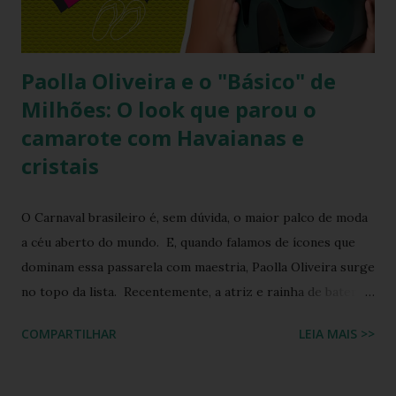
brasileiro e como você pode reproduzir o visual da Kelly
Brook com facilidade. Vamos mergu...
Paolla Oliveira e o "Básico" de
Milhões: O look que parou o
camarote com Havaianas e
cristais
O Carnaval brasileiro é, sem dúvida, o maior palco de moda
a céu aberto do mundo. E, quando falamos de ícones que
dominam essa passarela com maestria, Paolla Oliveira surge
no topo da lista. Recentemente, a atriz e rainha de bateria
quebrou a internet ao compartilhar os detalhes de sua
COMPARTILHAR
LEIA MAIS >>
preparação para o Camarote Havaianas , na Sapucaí. Com o
humor que lhe é peculiar, Paolla anunciou que iria "bem
basiquinha", enquanto exibia um figurino que é a própria