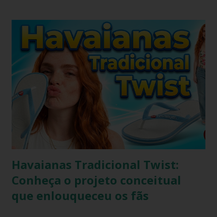
diversas composições de look do dia, porém possui o
inconveniente de ser um calçado fácil de sujar. Nada melhor
que um look com chinelo, não é mesmo? Não se preocupe,
existem ótimas técnicas que você pode usar para limpar e
deixar seu chinelo branco brilhando novamente. Aprenda
como fazer isso agora mesmo! Um chinelo que combina
muito bem com peças jeans é o chinelo havaianas modelo
tradicional, o modelo bicolor da havaianas. Principalmente o
modelo na versão branco e azul claro. Como manter
havaianas branca O chinelo branco é uma peça elegante que
combina com quase tudo, mas precisa de um pouco de ...
Havaianas Tradicional Twist:
Conheça o projeto conceitual
que enlouqueceu os fãs