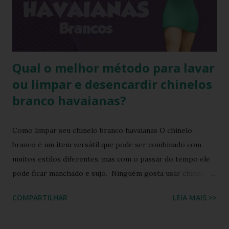
seus produtos. Amplamente conhecida por seus esforços
de responsabilidade social e ambiental, a havaianas
implementa práticas sustentáveis em sua p...
Qual o melhor método para lavar
ou limpar e desencardir chinelos
branco havaianas?
Como limpar seu chinelo branco havaianas O chinelo
branco é um item versátil que pode ser combinado com
muitos estilos diferentes, mas com o passar do tempo ele
pode ficar manchado e sujo. Ninguém gosta usar chinelo
sujo ou um chinelo encardido, ainda mais forem na cor
COMPARTILHAR
LEIA MAIS >>
branca ou alguma cor clara, principalmente os chinelos
havaianas. O chinelo branco é um calçado coringa para