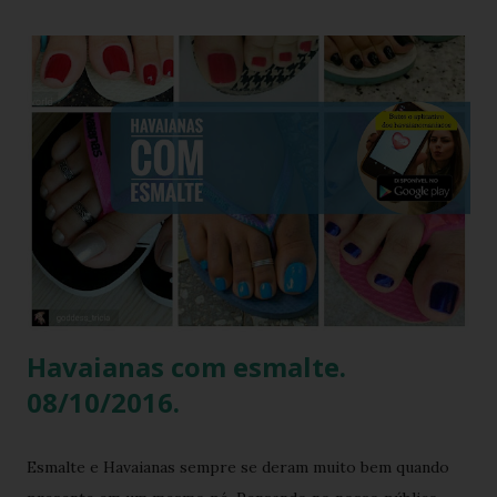
definição de opulência, criatividade e brasilidade. Nesta
matéria, mergulhamos nos detalhes técnicos e estéticos do
look, com foco especial no calçado que desafiou as leis da
gravidade e da moda: o salto plataforma construído com
Havaianas . A ironia da "Basiquinha": O figurino de joias
Antes de chegarmos aos pés, precisamos falar sobre a
armadura de brilho que Paolla ostentou. O conjunto,
composto por um top e uma minissaia, não era apenas
"bordado", mas sim uma escultura de pedrarias
multicoloridas . ...
Havaianas com esmalte.
08/10/2016.
Esmalte e Havaianas sempre se deram muito bem quando