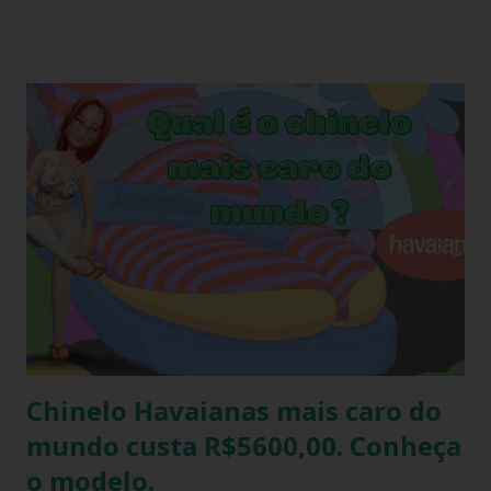
de produção a matéria utilizada ainda não sofreu nenhuma
influência, ela é chamada de matéria virgem, o produto só
irá se alterar quando chegar na casa do consumidor, onde
será molhado e exposto ao sol, sendo assim o chinelo pode
encolher de 1 a 2 cm. A comprovação é simples, se você
utilizar o chinelo adquirido no ano passado você verá que
ele está mais justo ao seu pé e se comprar um novo e
medir com o antigo a diferença irá aparecer também,
portanto não se assustem, chinelo de borracha encolhe
sim! * Fonte:
https://www.facebook.com/stillozcuritiba/posts/5438109
29037645 Logo temos que ter o cuidado de comprar os
chi...
Chinelo Havaianas mais caro do
mundo custa R$5600,00. Conheça
o modelo.