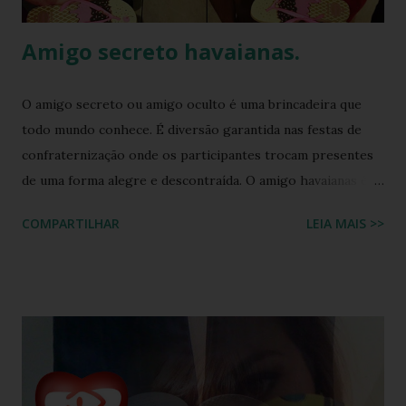
Amigo secreto havaianas.
O amigo secreto ou amigo oculto é uma brincadeira que
todo mundo conhece. É diversão garantida nas festas de
confraternização onde os participantes trocam presentes
de uma forma alegre e descontraída. O amigo havaianas é
uma espécie de amigo secreto ou amigo oculto onde os
COMPARTILHAR
LEIA MAIS >>
participantes trocam exclusivamente sandálias havaianas
como presente. O amigo havaianas, caiu no gosto popular,
devido ao preço e variedade de modelos disponíveis
atualmente e afinal havaianas todo mundo usa! Geralmente
o amigo havaianas acontece no final do ano para
comemorar o final do ano letivo nas escolas, nas
confraternizações do trabalho, nas festas de fim de ano,