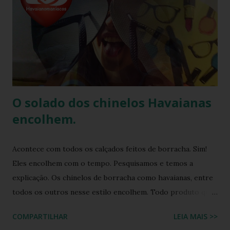
etc.. Além da diversão que a brincadeira proporciona,
também é uma excelente oportunidade de ganhar muitas
havaianas e incorporar sua coleção.
O solado dos chinelos Havaianas
encolhem.
Acontece com todos os calçados feitos de borracha. Sim!
Eles encolhem com o tempo. Pesquisamos e temos a
explicação. Os chinelos de borracha como havaianas, entre
todos os outros nesse estilo encolhem. Todo produto que
tem na sua composição a elasticidade irá sofrer influência
COMPARTILHAR
LEIA MAIS >>
tanto do calor quanto do frio, ou seja, durante o processo