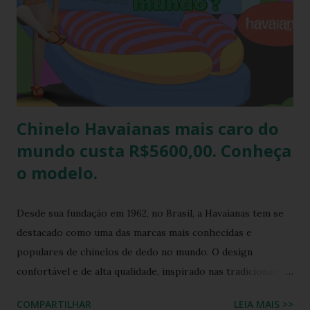
também é uma excelente oportunidade de ganhar muitas
havaianas e incorporar sua coleção.
Chinelo Havaianas mais caro do
mundo custa R$5600,00. Conheça
o modelo.
Desde sua fundação em 1962, no Brasil, a Havaianas tem se
destacado como uma das marcas mais conhecidas e
populares de chinelos de dedo no mundo. O design
confortável e de alta qualidade, inspirado nas tradicionais
sandálias japonesas, a Havaianas rapidamente conquistou o
COMPARTILHAR
LEIA MAIS >>
coração dos consumidores em todo o mundo. Hoje, a marca