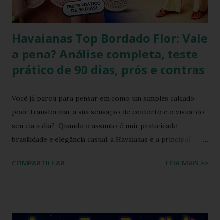
Brook com facilidade. Vamos mergu...
Havaianas Top Bordado Flor: Vale
a pena? Análise completa, teste
prático de 90 dias, prós e contras
Você já parou para pensar em como um simples calçado
pode transformar a sua sensação de conforto e o visual do
seu dia a dia? Quando o assunto é unir praticidade,
brasilidade e elegância casual, a Havaianas é a principal
referência do mercado. No entanto, com a Havaianas Top
COMPARTILHAR
LEIA MAIS >>
Bordado Flor custando R$ 89,99 quase o dobro de um
modelo básico , surge a dúvida: ela realmente entrega
durabilidade e estilo que justifiquem o investimento, ou é
apenas um visual bonito? Para responder a isso de forma