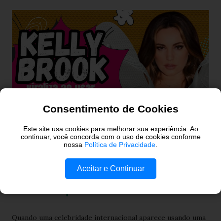
Consentimento de Cookies
Este site usa cookies para melhorar sua experiência. Ao
continuar, você concorda com o uso de cookies conforme
nossa
Política de Privacidade
.
Kelly Brook usando Havaianas
Aceitar e Continuar
Top preto: o look simples e
estiloso que virou referência
Quando uma celebridade internacional aparece usando uma