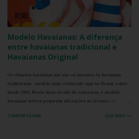
sim! * Fonte:
https://www.facebook.com/stillozcuritiba/posts/5438109
29037645 Logo temos que ter o cuidado de comprar os
chi...
Modelo Havaianas: A diferença
entre havaianas tradicional e
Havaianas Original
Os chinelos havaianas não são os mesmos As havaianas
tradicionais , modelo mais conhecido aqui no Brasil, existe
desde 1962. Neste meio século de existência, o modelo
havaianas sofreu pequenas alterações no formato do
solado e nas tiras que passou a ter o logotipo da marca
COMPARTILHAR
LEIA MAIS >>
impresso em relevo. Um fato que muitos desconhecem é
que há um modelo semelhante que só é vendido no
exterior: as havaianas original . Veja as diferenças entre