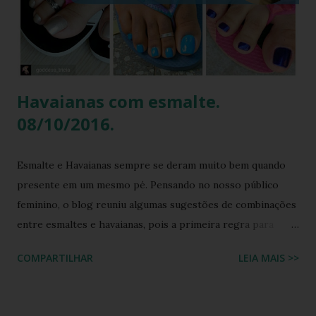
armadura de brilho que Paolla ostentou. O conjunto,
composto por um top e uma minissaia, não era apenas
"bordado", mas sim uma escultura de pedrarias
multicoloridas . ...
Havaianas com esmalte.
08/10/2016.
Esmalte e Havaianas sempre se deram muito bem quando
presente em um mesmo pé. Pensando no nosso público
feminino, o blog reuniu algumas sugestões de combinações
entre esmaltes e havaianas, pois a primeira regra para
estar de havaianas é ter os pés bem cuidados. FAÇA SUA
COMPARTILHAR
LEIA MAIS >>
BUSCA PERSONALIZADA NOS ACERVOS DO BLOG