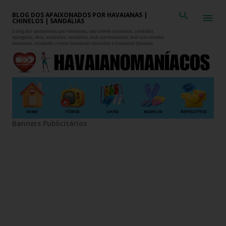
Pular para o conteúdo principal
BLOG DOS APAIXONADOS POR HAVAIANAS |
CHINELOS | SANDÁLIAS
O blog dos apaixonados por havaianas, seja chinelo havaianas, sandálias,
alpargatas, tênis, acessórios, vestuários, look com havaianas, look com chinelos
havaianas, novidades e moda havaianas masculina e havaianas feminina.
HOME
VÍDEOS
LOOKS
MODELOS
NEWSLETTER
Banners Publicitários