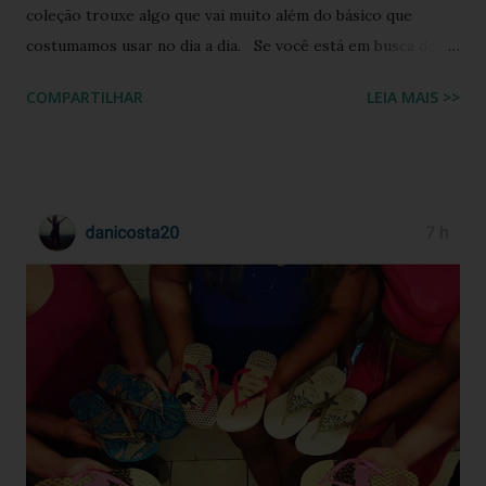
coleção trouxe algo que vai muito além do básico que
costumamos usar no dia a dia. Se você está em busca de
um calçado que une o conforto clássico da borracha com a
COMPARTILHAR
LEIA MAIS >>
riqueza cultural do Nordeste brasileiro, o Chinelo
Havaianas Top Boa Noite é a escolha ideal. Inspirado no
tradicional bordado da Ilha do Ferro, em Alagoas, este
modelo promete transformar o seu visual de verão em uma
verdadeira declaração de estilo e arte. Você já imaginou
carregar na sola dos seus pés uma tradição que é
transmitida de geração em geração pelas artesãs do sertão
alagoano? O grande segredo deste lançamento está na
habilidade de traduzir a identidade cultural brasileira em um
acessório de moda contemporâneo, sem perder a essência
da versatilidade que consagrou o formato clássico. É a
união perfeita entre a tradição nordestina e a modernidade
urbana que o seu guarda-ro...