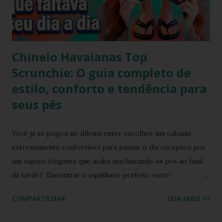
Chinelo Havaianas Top
Scrunchie: O guia completo de
estilo, conforto e tendência para
seus pés
Você já se pegou no dilema entre escolher um calçado
extremamente confortável para passar o dia ou optou por
um sapato elegante que acaba machucando os pés ao final
da tarde? Encontrar o equilíbrio perfeito entre
sofisticação visual e o aconchego da borracha macia
COMPARTILHAR
LEIA MAIS >>
costumava ser um desafio na moda feminina e urbana.
Contudo, as fronteiras entre o casual e o chique estão cada