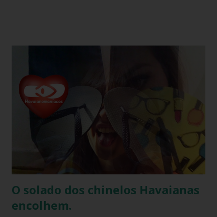
é propriedade da Alpargatas S.A., uma empresa brasileira
que é uma das maiores fabricantes de calçados da América
Latina. A Havaianas é vendida em mais de 100 países, sendo
uma marca frequentemente associada ao estilo de vida
descontraído e ao clima quente. Além dos chinelos, a marca
também oferece bolsas, mochilas e acessórios, solidificando
sua presença na moda e na cultura popular. A Havaianas tem
colaborado com diversas marcas e celebridades ao longo
dos anos, criando coleções limitadas e edições especiais de
seus produtos. Amplamente conhecida por seus esforços
de responsabilidade social e ambiental, a havaianas
implementa práticas sustentáveis em sua p...
O solado dos chinelos Havaianas
encolhem.