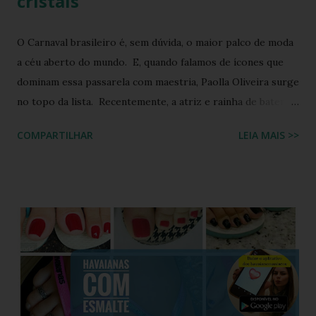
cristais
O Carnaval brasileiro é, sem dúvida, o maior palco de moda
a céu aberto do mundo. E, quando falamos de ícones que
dominam essa passarela com maestria, Paolla Oliveira surge
no topo da lista. Recentemente, a atriz e rainha de bateria
quebrou a internet ao compartilhar os detalhes de sua
COMPARTILHAR
LEIA MAIS >>
preparação para o Camarote Havaianas , na Sapucaí. Com o
humor que lhe é peculiar, Paolla anunciou que iria "bem
basiquinha", enquanto exibia um figurino que é a própria
definição de opulência, criatividade e brasilidade. Nesta
matéria, mergulhamos nos detalhes técnicos e estéticos do
look, com foco especial no calçado que desafiou as leis da
gravidade e da moda: o salto plataforma construído com
Havaianas . A ironia da "Basiquinha": O figurino de joias
Antes de chegarmos aos pés, precisamos falar sobre a