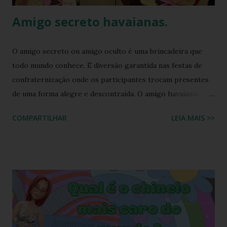
Amigo secreto havaianas.
O amigo secreto ou amigo oculto é uma brincadeira que
todo mundo conhece. É diversão garantida nas festas de
confraternização onde os participantes trocam presentes
de uma forma alegre e descontraída. O amigo havaianas é
uma espécie de amigo secreto ou amigo oculto onde os
COMPARTILHAR
LEIA MAIS >>
participantes trocam exclusivamente sandálias havaianas
como presente. O amigo havaianas, caiu no gosto popular,
devido ao preço e variedade de modelos disponíveis
atualmente e afinal havaianas todo mundo usa! Geralmente
o amigo havaianas acontece no final do ano para
comemorar o final do ano letivo nas escolas, nas
confraternizações do trabalho, nas festas de fim de ano,
etc.. Além da diversão que a brincadeira proporciona,