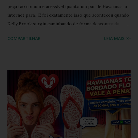
peça tão comum e acessível quanto um par de Havaianas, a
internet para. E foi exatamente isso que aconteceu quando
Kelly Brook surgiu caminhando de forma descontraída
usando Havaianas modelo Top preto , em um look casual
COMPARTILHAR
LEIA MAIS >>
que se tornou rapidamente uma inspiração para fãs de
moda e apaixonados pela marca. O encontro entre a
naturalidade de Kelly e a simplicidade clássica das Havaianas
criou um momento fashion que capturou a essência do
“estilo real da vida real”: confortável, descomplicado e
totalmente copiável. É aquele tipo de visual que mostra
que moda não precisa ser cara, extravagante ou complexa e
que até as celebridades mais glamourosas valorizam peças
acessíveis que todo mundo pode ter. Hoje você vai ver por
que esse look viralizou, como a atriz combinou o modelo
Top preto, por que celebridades adoram esse clássico
brasileiro e como você pode reproduzir o visual da Kelly