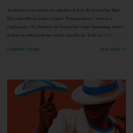
Acontece com todos os calçados feitos de borracha. Sim!
Eles encolhem com o tempo. Pesquisamos e temos a
explicação. Os chinelos de borracha como havaianas, entre
todos os outros nesse estilo encolhem. Todo produto que
tem na sua composição a elasticidade irá sofrer influência
COMPARTILHAR
LEIA MAIS >>
tanto do calor quanto do frio, ou seja, durante o processo
de produção a matéria utilizada ainda não sofreu nenhuma
influência, ela é chamada de matéria virgem, o produto só
irá se alterar quando chegar na casa do consumidor, onde
será molhado e exposto ao sol, sendo assim o chinelo pode
encolher de 1 a 2 cm. A comprovação é simples, se você
utilizar o chinelo adquirido no ano passado você verá que
ele está mais justo ao seu pé e se comprar um novo e
medir com o antigo a diferença irá aparecer também,
portanto não se assustem, chinelo de borracha encolhe