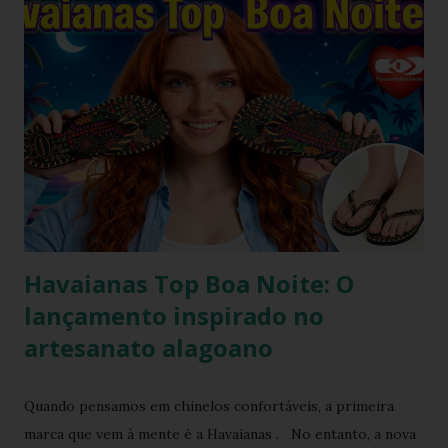
imparcial, submetemos a Havaianas Top Bordado Flor a um
teste de uso real por 90 dias, cobrindo cenários urbanos,
caminhadas contínuas e exposição à praia. Analisamos desde
a durabilidade da estampa por transferência térmica até a
resistência do aplique metálico em Zamak. Abaixo, você
confere nossa avaliação completa com prós, contras, guia
de tamanhos em centímetros, teste de autenticidade e
combinações de estilo. O que é a Havaianas Top Bordado
Flor? A Havaianas Top Bordado Flor é uma v...
Havaianas Top Boa Noite: O
lançamento inspirado no
artesanato alagoano
Quando pensamos em chinelos confortáveis, a primeira
marca que vem à mente é a Havaianas . No entanto, a nova