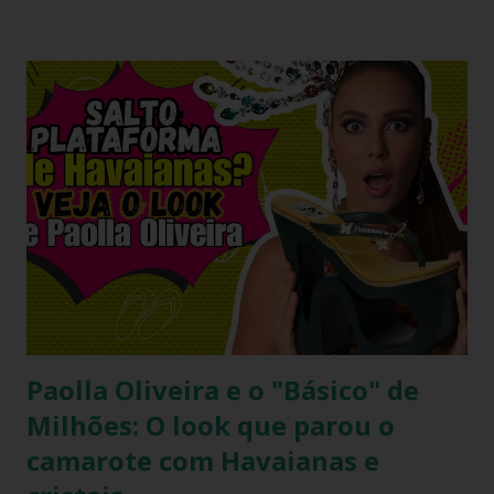
vez mais tênues no street style global. Com o retorno
triunfal das estéticas e acessórios inspirados nos anos 90 e
2000, o famoso scrunchie aquele elástico de cabelo
revestido de tecido franzido conquistou passarelas, vitrines
e o guarda-roupa das principais influenciadoras de moda.
Percebendo esse movimento de resgate retrô com toque
contemporâneo, a Havaianas trouxe uma inovação que une
o melhor dos dois mundos. O Chinelo Havaianas Top
Scrunchie surge exatamente como essa resposta
fashionista: a fusão impecável da lendária sola de borracha
Havaianas com tiras revestidas de tecido drapeado com
toqu...
Paolla Oliveira e o "Básico" de
Milhões: O look que parou o
camarote com Havaianas e