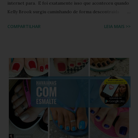
internet para. E foi exatamente isso que aconteceu quando
Kelly Brook surgiu caminhando de forma descontraída
usando Havaianas modelo Top preto , em um look casual
COMPARTILHAR
LEIA MAIS >>
que se tornou rapidamente uma inspiração para fãs de
moda e apaixonados pela marca. O encontro entre a
naturalidade de Kelly e a simplicidade clássica das Havaianas
criou um momento fashion que capturou a essência do
“estilo real da vida real”: confortável, descomplicado e
totalmente copiável. É aquele tipo de visual que mostra
que moda não precisa ser cara, extravagante ou complexa e
que até as celebridades mais glamourosas valorizam peças
acessíveis que todo mundo pode ter. Hoje você vai ver por
que esse look viralizou, como a atriz combinou o modelo
Top preto, por que celebridades adoram esse clássico
brasileiro e como você pode reproduzir o visual da Kelly
Brook com facilidade. Vamos mergu...