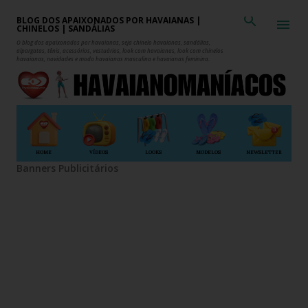
Pular para o conteúdo principal
BLOG DOS APAIXONADOS POR HAVAIANAS |
CHINELOS | SANDÁLIAS
O blog dos apaixonados por havaianas, seja chinelo havaianas, sandálias,
alpargatas, tênis, acessórios, vestuários, look com havaianas, look com chinelos
havaianas, novidades e moda havaianas masculina e havaianas feminina.
HOME
VÍDEOS
LOOKS
MODELOS
NEWSLETTER
Banners Publicitários