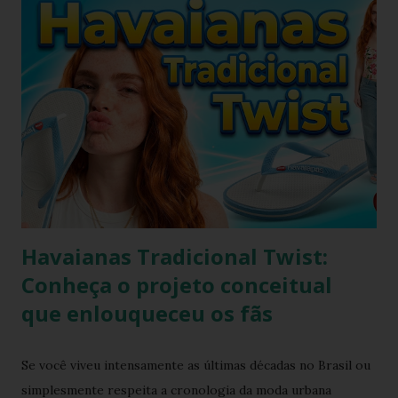
será molhado e exposto ao sol, sendo assim o chinelo pode
encolher de 1 a 2 cm. A comprovação é simples, se você
utilizar o chinelo adquirido no ano passado você verá que
ele está mais justo ao seu pé e se comprar um novo e
medir com o antigo a diferença irá aparecer também,
portanto não se assustem, chinelo de borracha encolhe
sim! * Fonte:
https://www.facebook.com/stillozcuritiba/posts/5438109
29037645 Logo temos que ter o cuidado de comprar os
chi...
Havaianas Tradicional Twist:
Conheça o projeto conceitual
que enlouqueceu os fãs
Se você viveu intensamente as últimas décadas no Brasil ou
simplesmente respeita a cronologia da moda urbana