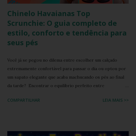
Chinelo Havaianas Top
Scrunchie: O guia completo de
estilo, conforto e tendência para
seus pés
Você já se pegou no dilema entre escolher um calçado
extremamente confortável para passar o dia ou optou por
um sapato elegante que acaba machucando os pés ao final
da tarde? Encontrar o equilíbrio perfeito entre
sofisticação visual e o aconchego da borracha macia
COMPARTILHAR
LEIA MAIS >>
costumava ser um desafio na moda feminina e urbana.
Contudo, as fronteiras entre o casual e o chique estão cada
vez mais tênues no street style global. Com o retorno
triunfal das estéticas e acessórios inspirados nos anos 90 e