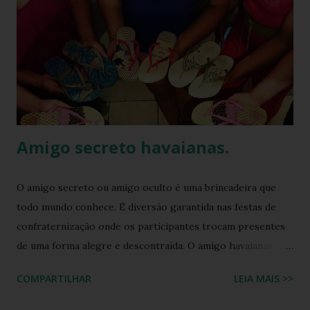
Amigo secreto havaianas.
O amigo secreto ou amigo oculto é uma brincadeira que
todo mundo conhece. É diversão garantida nas festas de
confraternização onde os participantes trocam presentes
de uma forma alegre e descontraída. O amigo havaianas é
uma espécie de amigo secreto ou amigo oculto onde os
COMPARTILHAR
LEIA MAIS >>
participantes trocam exclusivamente sandálias havaianas
como presente. O amigo havaianas, caiu no gosto popular,