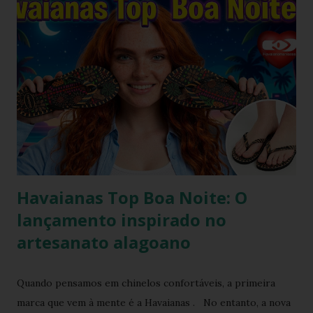
2000, o famoso scrunchie aquele elástico de cabelo
revestido de tecido franzido conquistou passarelas, vitrines
e o guarda-roupa das principais influenciadoras de moda.
Percebendo esse movimento de resgate retrô com toque
contemporâneo, a Havaianas trouxe uma inovação que une
o melhor dos dois mundos. O Chinelo Havaianas Top
Scrunchie surge exatamente como essa resposta
fashionista: a fusão impecável da lendária sola de borracha
Havaianas com tiras revestidas de tecido drapeado com
toqu...
Havaianas Top Boa Noite: O
lançamento inspirado no
artesanato alagoano
Quando pensamos em chinelos confortáveis, a primeira
marca que vem à mente é a Havaianas . No entanto, a nova