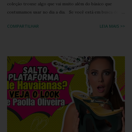
coleção trouxe algo que vai muito além do básico que
costumamos usar no dia a dia. Se você está em busca de
um calçado que une o conforto clássico da borracha com a
COMPARTILHAR
LEIA MAIS >>
riqueza cultural do Nordeste brasileiro, o Chinelo
Havaianas Top Boa Noite é a escolha ideal. Inspirado no
tradicional bordado da Ilha do Ferro, em Alagoas, este
modelo promete transformar o seu visual de verão em uma
verdadeira declaração de estilo e arte. Você já imaginou
carregar na sola dos seus pés uma tradição que é
transmitida de geração em geração pelas artesãs do sertão
alagoano? O grande segredo deste lançamento está na
habilidade de traduzir a identidade cultural brasileira em um
acessório de moda contemporâneo, sem perder a essência
da versatilidade que consagrou o formato clássico. É a
união perfeita entre a tradição nordestina e a modernidade
urbana que o seu guarda-ro...