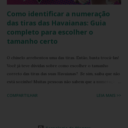
Como identificar a numeração
das tiras das Havaianas: Guia
completo para escolher o
tamanho certo
O chinelo arrebentou uma das tiras. Então, basta trocá-las!
Você já teve dúvidas sobre como escolher o tamanho
correto das tiras das suas Havaianas? Se sim, saiba que não
está sozinho! Muitas pessoas não sabem que a numeração
das tiras dos chinelos Havaianas traz informações
COMPARTILHAR
LEIA MAIS >>
importantes para garantir o ajuste perfeito. Neste post,
você vai aprender a identificar esses detalhes essenciais e
entender o que cada número e letra significam, evitando
assim erros na hora da compra de um tira para