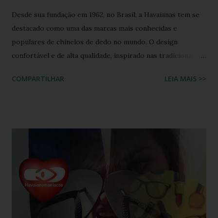
Desde sua fundação em 1962, no Brasil, a Havaianas tem se
destacado como uma das marcas mais conhecidas e
populares de chinelos de dedo no mundo. O design
confortável e de alta qualidade, inspirado nas tradicionais
sandálias japonesas, a Havaianas rapidamente conquistou o
COMPARTILHAR
LEIA MAIS >>
coração dos consumidores em todo o mundo. Hoje, a marca
é propriedade da Alpargatas S.A., uma empresa brasileira
que é uma das maiores fabricantes de calçados da América
Latina. A Havaianas é vendida em mais de 100 países, sendo
uma marca frequentemente associada ao estilo de vida
descontraído e ao clima quente. Além dos chinelos, a marca
também oferece bolsas, mochilas e acessórios, solidificando
sua presença na moda e na cultura popular. A Havaianas tem
colaborado com diversas marcas e celebridades ao longo
dos anos, criando coleções limitadas e edições especiais de