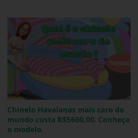
devido ao preço e variedade de modelos disponíveis
atualmente e afinal havaianas todo mundo usa! Geralmente
o amigo havaianas acontece no final do ano para
comemorar o final do ano letivo nas escolas, nas
confraternizações do trabalho, nas festas de fim de ano,
etc.. Além da diversão que a brincadeira proporciona,
também é uma excelente oportunidade de ganhar muitas
havaianas e incorporar sua coleção.
Chinelo Havaianas mais caro do
mundo custa R$5600,00. Conheça
o modelo.