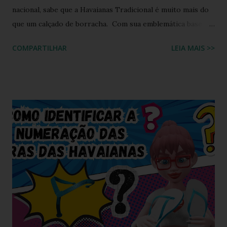
nacional, sabe que a Havaianas Tradicional é muito mais do
que um calçado de borracha. Com sua emblemática base
colorida e o topo da sola em uma cor contrastante, ela se
COMPARTILHAR
LEIA MAIS >>
consolidou como o maior ícone cultural das nossas praias,
calçadões e lares. Ela moldou a identidade visual de um país
inteiro. Mas o que acontece quando o fervor dos
colecionadores encontra as tendências futuristas de design
de calçados? A resposta está em um manifesto de
criatividade digital que está balançando as comunidades de
entusiastas: a Havaianas Tradicional Twist . Inspirada no
recente movimento do mercado de sandálias que viu o
surgimento de modelos com tiras estilizadas e
tridimensionais, este projeto conceitual chega para
resgatar a nostalgia e redefinir as expectativas visuais em
2026. A proposta equilibra perfeitamente o formato
clássico que deu início ao império da marca com uma ...