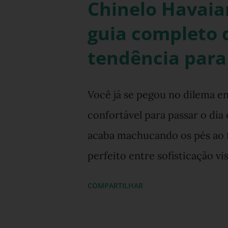
Chinelo Havaia
guia completo d
tendência para
Você já se pegou no dilema 
confortável para passar o di
acaba machucando os pés ao f
perfeito entre sofisticação v
costumava ser um desafio na
COMPARTILHAR
fronteiras entre o casual e o
street style global. Com o ret