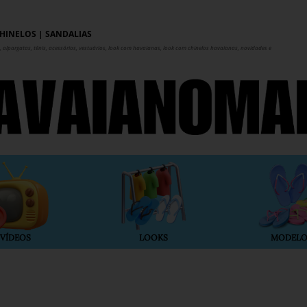
Pular para o conteúdo principal
HINELOS | SANDÁLIAS
 alpargatas, tênis, acessórios, vestuários, look com havaianas, look com chinelos havaianas, novidades e
VÍDEOS
LOOKS
MODELO