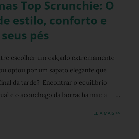
nas Top Scrunchie: O
e estilo, conforto e
 seus pés
entre escolher um calçado extremamente
a ou optou por um sapato elegante que
inal da tarde? Encontrar o equilíbrio
isual e o aconchego da borracha macia
 moda feminina e urbana. Contudo, as
LEIA MAIS >>
 chique estão cada vez mais tênues no
orno triunfal das estéticas e acessórios