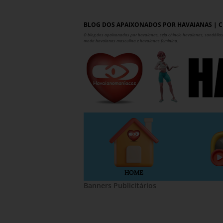
BLOG DOS APAIXONADOS POR HAVAIANAS | C
O blog dos apaixonados por havaianas, seja chinelo havaianas, sandálias,
moda havaianas masculina e havaianas feminina.
HOME
Banners Publicitários