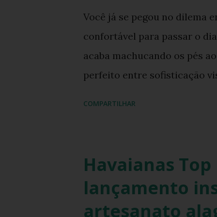
Você já se pegou no dilema 
confortável para passar o di
acaba machucando os pés ao f
perfeito entre sofisticação 
costumava ser um desafio na
COMPARTILHAR
fronteiras entre o casual e o
street style global. Com o re
inspirados nos anos 90 e 200
Havaianas Top 
cabelo revestido de tecido fr
lançamento in
o guarda-roupa das principa
artesanato al
esse movimento de resgate 