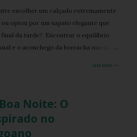
entre escolher um calçado extremamente
a ou optou por um sapato elegante que
inal da tarde? Encontrar o equilíbrio
visual e o aconchego da borracha macia
 moda feminina e urbana. Contudo, as
LEIA MAIS >>
 chique estão cada vez mais tênues no
torno triunfal das estéticas e acessórios
0, o famoso scrunchie aquele elástico de
Boa Noite: O
anzido conquistou passarelas, vitrines e
spirado no
is influenciadoras de moda. Percebendo
agoano
retrô com toque contemporâneo, a