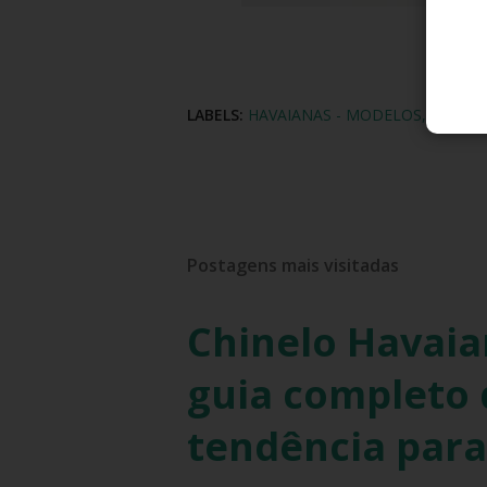
LABELS:
HAVAIANAS - MODELOS
HAVAIA
Postagens mais visitadas
Chinelo Havaia
guia completo d
tendência para