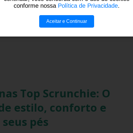
conforme nossa
Política de Privacidade
.
Aceitar e Continuar
NAS - NOTÍCIAS
COMPARTILH
nas Top Scrunchie: O
e estilo, conforto e
 seus pés