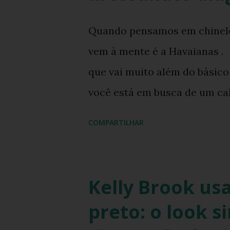
Havaianas trouxe uma inovaç
Quando pensamos em chinelos
Chinelo Havaianas Top Scru
vem à mente é a Havaianas . 
resposta fashionista: a fusão
que vai muito além do básic
Havaianas com tiras revestid
você está em busca de um cal
borracha com a riqueza cultu
COMPARTILHAR
Havaianas Top Boa Noite é a e
bordado da Ilha do Ferro, e
transformar o seu visual de
Kelly Brook us
estilo e arte. Você já imagin
preto: o look s
tradição que é transmitida d