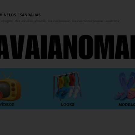
Pular para o conteúdo principal
HINELOS | SANDÁLIAS
 alpargatas, tênis, acessórios, vestuários, look com havaianas, look com chinelos havaianas, novidades e
VÍDEOS
LOOKS
MODEL