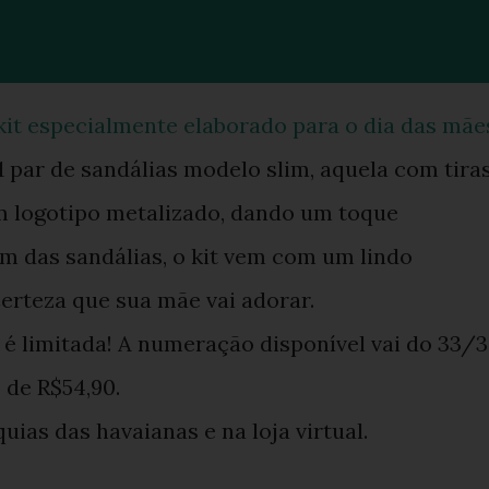
kit especialmente elaborado para o dia das mãe
1 par de sandálias modelo slim, aquela com tira
om logotipo metalizado, dando um toque
ém das sandálias, o kit vem com um lindo
Certeza que sua mãe vai adorar.
o é limitada! A numeração disponível vai do 33/
 de R$54,90.
uias das havaianas e na loja virtual.