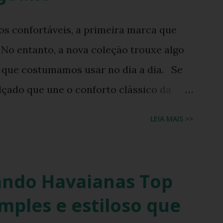
ão que une o melhor dos dois mundos. O
 confortáveis, a primeira marca que
nchie surge exatamente como essa
No entanto, a nova coleção trouxe algo
 impecável da lendária sola de borracha
o que costumamos usar no dia a dia. Se
as de tecido drapeado com toqu...
çado que une o conforto clássico da
ral do Nordeste brasileiro, o Chinelo
LEIA MAIS >>
scolha ideal. Inspirado no tradicional
m Alagoas, este modelo promete
 verão em uma verdadeira declaração de
ando Havaianas Top
ou carregar na sola dos seus pés uma
imples e estiloso que
e geração em geração pelas artesãs do