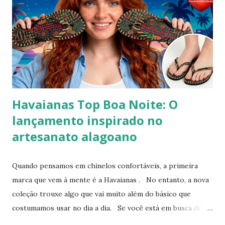
Percebendo esse movimento de resgate retrô com toque
contemporâneo, a Havaianas trouxe uma inovação que une
o melhor dos dois mundos. O Chinelo Havaianas Top
Scrunchie surge exatamente como essa resposta
fashionista: a fusão impecável da lendária sola de borracha
Havaianas com tiras revestidas de tecido drapeado com
toqu...
Havaianas Top Boa Noite: O
lançamento inspirado no
artesanato alagoano
Quando pensamos em chinelos confortáveis, a primeira
marca que vem à mente é a Havaianas . No entanto, a nova
coleção trouxe algo que vai muito além do básico que
costumamos usar no dia a dia. Se você está em busca de
um calçado que une o conforto clássico da borracha com a