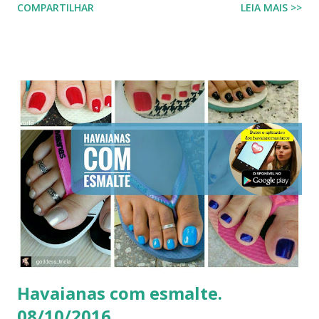
COMPARTILHAR
LEIA MAIS >>
preparação para o Camarote Havaianas , na Sapucaí. Com o
humor que lhe é peculiar, Paolla anunciou que iria "bem
basiquinha", enquanto exibia um figurino que é a própria
definição de opulência, criatividade e brasilidade. Nesta
matéria, mergulhamos nos detalhes técnicos e estéticos do
look, com foco especial no calçado que desafiou as leis da
gravidade e da moda: o salto plataforma construído com
Havaianas . A ironia da "Basiquinha": O figurino de joias
Antes de chegarmos aos pés, precisamos falar sobre a
armadura de brilho que Paolla ostentou. O conjunto,
composto por um top e uma minissaia, não era apenas
"bordado", mas sim uma escultura de pedrarias
multicoloridas . ...
Havaianas com esmalte.
08/10/2016.