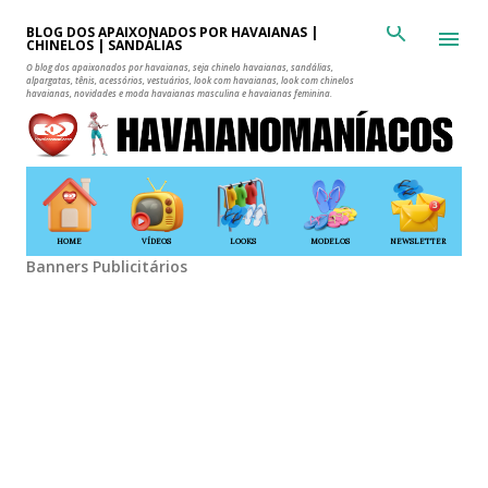
Pular para o conteúdo principal
BLOG DOS APAIXONADOS POR HAVAIANAS |
CHINELOS | SANDÁLIAS
O blog dos apaixonados por havaianas, seja chinelo havaianas, sandálias,
alpargatas, tênis, acessórios, vestuários, look com havaianas, look com chinelos
havaianas, novidades e moda havaianas masculina e havaianas feminina.
HOME
VÍDEOS
LOOKS
MODELOS
NEWSLETTER
Banners Publicitários