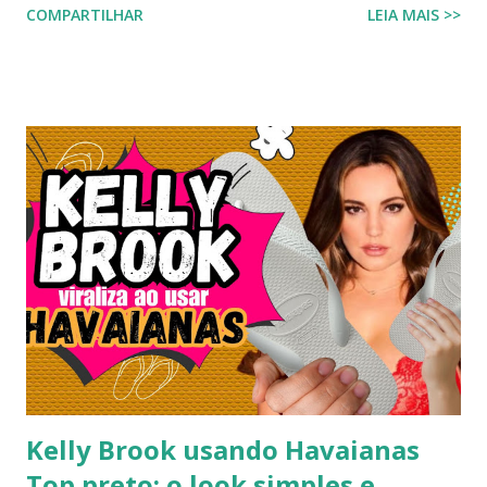
COMPARTILHAR
LEIA MAIS >>
riqueza cultural do Nordeste brasileiro, o Chinelo
Havaianas Top Boa Noite é a escolha ideal. Inspirado no
tradicional bordado da Ilha do Ferro, em Alagoas, este
modelo promete transformar o seu visual de verão em uma
verdadeira declaração de estilo e arte. Você já imaginou
carregar na sola dos seus pés uma tradição que é
transmitida de geração em geração pelas artesãs do sertão
alagoano? O grande segredo deste lançamento está na
habilidade de traduzir a identidade cultural brasileira em um
acessório de moda contemporâneo, sem perder a essência
da versatilidade que consagrou o formato clássico. É a
união perfeita entre a tradição nordestina e a modernidade
urbana que o seu guarda-ro...
Kelly Brook usando Havaianas
Top preto: o look simples e