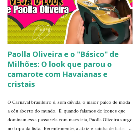
acessíveis que todo mundo pode ter. Hoje você vai ver por
que esse look viralizou, como a atriz combinou o modelo
Top preto, por que celebridades adoram esse clássico
brasileiro e como você pode reproduzir o visual da Kelly
Brook com facilidade. Vamos mergu...
Paolla Oliveira e o "Básico" de
Milhões: O look que parou o
camarote com Havaianas e
cristais
O Carnaval brasileiro é, sem dúvida, o maior palco de moda
a céu aberto do mundo. E, quando falamos de ícones que
dominam essa passarela com maestria, Paolla Oliveira surge
no topo da lista. Recentemente, a atriz e rainha de bateria
quebrou a internet ao compartilhar os detalhes de sua