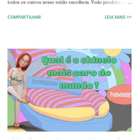
todos os outros nesse estilo encolhem. Todo produto que
tem na sua composição a elasticidade irá sofrer influência
COMPARTILHAR
LEIA MAIS >>
tanto do calor quanto do frio, ou seja, durante o processo
de produção a matéria utilizada ainda não sofreu nenhuma
influência, ela é chamada de matéria virgem, o produto só
irá se alterar quando chegar na casa do consumidor, onde
será molhado e exposto ao sol, sendo assim o chinelo pode
encolher de 1 a 2 cm. A comprovação é simples, se você
utilizar o chinelo adquirido no ano passado você verá que
ele está mais justo ao seu pé e se comprar um novo e
medir com o antigo a diferença irá aparecer também,
portanto não se assustem, chinelo de borracha encolhe
sim! * Fonte:
https://www.facebook.com/stillozcuritiba/posts/5438109
29037645 Logo temos que ter o cuidado de comprar os
chi...