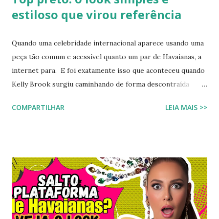
estiloso que virou referência
Quando uma celebridade internacional aparece usando uma
peça tão comum e acessível quanto um par de Havaianas, a
internet para. E foi exatamente isso que aconteceu quando
Kelly Brook surgiu caminhando de forma descontraída
usando Havaianas modelo Top preto , em um look casual
COMPARTILHAR
LEIA MAIS >>
que se tornou rapidamente uma inspiração para fãs de
moda e apaixonados pela marca. O encontro entre a
naturalidade de Kelly e a simplicidade clássica das Havaianas
criou um momento fashion que capturou a essência do
“estilo real da vida real”: confortável, descomplicado e
totalmente copiável. É aquele tipo de visual que mostra
que moda não precisa ser cara, extravagante ou complexa e
que até as celebridades mais glamourosas valorizam peças