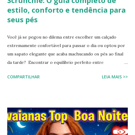
Scrunchie: O guia completo de
estilo, conforto e tendência para
seus pés
Você já se pegou no dilema entre escolher um calçado
extremamente confortável para passar o dia ou optou por
um sapato elegante que acaba machucando os pés ao final
da tarde? Encontrar o equilíbrio perfeito entre
sofisticação visual e o aconchego da borracha macia
COMPARTILHAR
LEIA MAIS >>
costumava ser um desafio na moda feminina e urbana.
Contudo, as fronteiras entre o casual e o chique estão cada
vez mais tênues no street style global. Com o retorno
triunfal das estéticas e acessórios inspirados nos anos 90 e
2000, o famoso scrunchie aquele elástico de cabelo
revestido de tecido franzido conquistou passarelas, vitrines
e o guarda-roupa das principais influenciadoras de moda.