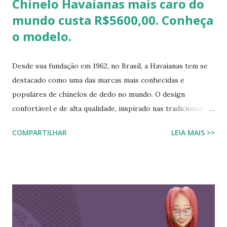
Chinelo Havaianas mais caro do
mundo custa R$5600,00. Conheça
o modelo.
Desde sua fundação em 1962, no Brasil, a Havaianas tem se
destacado como uma das marcas mais conhecidas e
populares de chinelos de dedo no mundo. O design
confortável e de alta qualidade, inspirado nas tradicionais
sandálias japonesas, a Havaianas rapidamente conquistou o
COMPARTILHAR
LEIA MAIS >>
coração dos consumidores em todo o mundo. Hoje, a marca
é propriedade da Alpargatas S.A., uma empresa brasileira
que é uma das maiores fabricantes de calçados da América
Latina. A Havaianas é vendida em mais de 100 países, sendo
uma marca frequentemente associada ao estilo de vida
descontraído e ao clima quente. Além dos chinelos, a marca
também oferece bolsas, mochilas e acessórios, solidificando