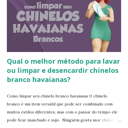
sua presença na moda e na cultura popular. A Havaianas tem
colaborado com diversas marcas e celebridades ao longo
dos anos, criando coleções limitadas e edições especiais de
seus produtos. Amplamente conhecida por seus esforços
de responsabilidade social e ambiental, a havaianas
implementa práticas sustentáveis em sua p...
Qual o melhor método para lavar
ou limpar e desencardir chinelos
branco havaianas?
Como limpar seu chinelo branco havaianas O chinelo
branco é um item versátil que pode ser combinado com
muitos estilos diferentes, mas com o passar do tempo ele
pode ficar manchado e sujo. Ninguém gosta usar chinelo