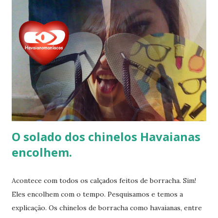
o amigo havaianas acontece no final do ano para
comemorar o final do ano letivo nas escolas, nas
confraternizações do trabalho, nas festas de fim de ano,
etc.. Além da diversão que a brincadeira proporciona,
também é uma excelente oportunidade de ganhar muitas
havaianas e incorporar sua coleção.
O solado dos chinelos Havaianas
encolhem.
Acontece com todos os calçados feitos de borracha. Sim!
Eles encolhem com o tempo. Pesquisamos e temos a
explicação. Os chinelos de borracha como havaianas, entre