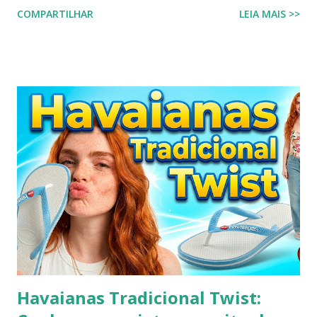
sujo ou um chinelo encardido, ainda mais forem na cor
COMPARTILHAR
LEIA MAIS >>
branca ou alguma cor clara, principalmente os chinelos
havaianas. O chinelo branco é um calçado coringa para
diversas composições de look do dia, porém possui o
inconveniente de ser um calçado fácil de sujar. Nada melhor
que um look com chinelo, não é mesmo? Não se preocupe,
existem ótimas técnicas que você pode usar para limpar e
deixar seu chinelo branco brilhando novamente. Aprenda
como fazer isso agora mesmo! Um chinelo que combina
muito bem com peças jeans é o chinelo havaianas modelo
tradicional, o modelo bicolor da havaianas. Principalmente o
modelo na versão branco e azul claro. Como manter
havaianas branca O chinelo branco é uma peça elegante que
combina com quase tudo, mas precisa de um pouco de ...
Havaianas Tradicional Twist: