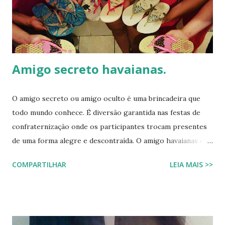
Amigo secreto havaianas.
O amigo secreto ou amigo oculto é uma brincadeira que
todo mundo conhece. É diversão garantida nas festas de
confraternização onde os participantes trocam presentes
de uma forma alegre e descontraída. O amigo havaianas é
uma espécie de amigo secreto ou amigo oculto onde os
COMPARTILHAR
LEIA MAIS >>
participantes trocam exclusivamente sandálias havaianas
como presente. O amigo havaianas, caiu no gosto popular,
devido ao preço e variedade de modelos disponíveis
atualmente e afinal havaianas todo mundo usa! Geralmente