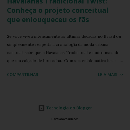
Havaianas Tradicional Twist:
Conheça o projeto conceitual
que enlouqueceu os fãs
Se você viveu intensamente as últimas décadas no Brasil ou
simplesmente respeita a cronologia da moda urbana
nacional, sabe que a Havaianas Tradicional é muito mais do
que um calçado de borracha. Com sua emblemática base
colorida e o topo da sola em uma cor contrastante, ela se
COMPARTILHAR
LEIA MAIS >>
consolidou como o maior ícone cultural das nossas praias,
calçadões e lares. Ela moldou a identidade visual de um país
inteiro. Mas o que acontece quando o fervor dos
colecionadores encontra as tendências futuristas de design
Tecnologia do Blogger
de calçados? A resposta está em um manifesto de
criatividade digital que está balançando as comunidades de
Havaianomaníacos
entusiastas: a Havaianas Tradicional Twist . Inspirada no