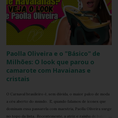
que até as celebridades mais glamourosas valorizam peças
acessíveis que todo mundo pode ter. Hoje você vai ver por
que esse look viralizou, como a atriz combinou o modelo
Top preto, por que celebridades adoram esse clássico
brasileiro e como você pode reproduzir o visual da Kelly
Brook com facilidade. Vamos mergu...
Paolla Oliveira e o "Básico" de
Milhões: O look que parou o
camarote com Havaianas e
cristais
O Carnaval brasileiro é, sem dúvida, o maior palco de moda
a céu aberto do mundo. E, quando falamos de ícones que
dominam essa passarela com maestria, Paolla Oliveira surge
no topo da lista. Recentemente, a atriz e rainha de bateria