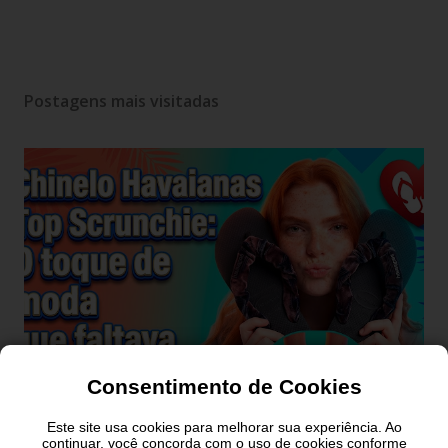
Postagens mais visitadas
Consentimento de Cookies
Este site usa cookies para melhorar sua experiência. Ao
Chinelo Havaianas Top
continuar, você concorda com o uso de cookies conforme