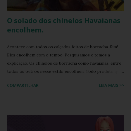
implementa práticas sustentáveis em sua p...
O solado dos chinelos Havaianas
encolhem.
Acontece com todos os calçados feitos de borracha. Sim!
Eles encolhem com o tempo. Pesquisamos e temos a
explicação. Os chinelos de borracha como havaianas, entre
todos os outros nesse estilo encolhem. Todo produto que
tem na sua composição a elasticidade irá sofrer influência
COMPARTILHAR
LEIA MAIS >>
tanto do calor quanto do frio, ou seja, durante o processo
de produção a matéria utilizada ainda não sofreu nenhuma
influência, ela é chamada de matéria virgem, o produto só
irá se alterar quando chegar na casa do consumidor, onde
será molhado e exposto ao sol, sendo assim o chinelo pode
encolher de 1 a 2 cm. A comprovação é simples, se você