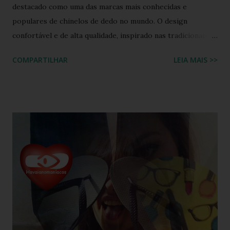
destacado como uma das marcas mais conhecidas e
populares de chinelos de dedo no mundo. O design
confortável e de alta qualidade, inspirado nas tradicionais
sandálias japonesas, a Havaianas rapidamente conquistou o
COMPARTILHAR
LEIA MAIS >>
coração dos consumidores em todo o mundo. Hoje, a marca
é propriedade da Alpargatas S.A., uma empresa brasileira
que é uma das maiores fabricantes de calçados da América
Latina. A Havaianas é vendida em mais de 100 países, sendo
uma marca frequentemente associada ao estilo de vida
descontraído e ao clima quente. Além dos chinelos, a marca
também oferece bolsas, mochilas e acessórios, solidificando
sua presença na moda e na cultura popular. A Havaianas tem
colaborado com diversas marcas e celebridades ao longo
dos anos, criando coleções limitadas e edições especiais de
seus produtos. Amplamente conhecida por seus esforços
de responsabilidade social e ambiental, a havaianas