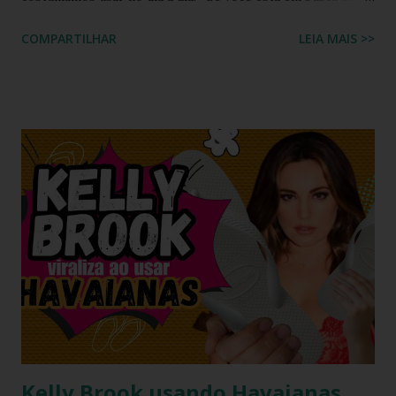
um calçado que une o conforto clássico da borracha com a
COMPARTILHAR
LEIA MAIS >>
riqueza cultural do Nordeste brasileiro, o Chinelo
Havaianas Top Boa Noite é a escolha ideal. Inspirado no
tradicional bordado da Ilha do Ferro, em Alagoas, este
modelo promete transformar o seu visual de verão em uma
verdadeira declaração de estilo e arte. Você já imaginou
carregar na sola dos seus pés uma tradição que é
transmitida de geração em geração pelas artesãs do sertão
alagoano? O grande segredo deste lançamento está na
habilidade de traduzir a identidade cultural brasileira em um
acessório de moda contemporâneo, sem perder a essência
da versatilidade que consagrou o formato clássico. É a
união perfeita entre a tradição nordestina e a modernidade
urbana que o seu guarda-ro...
Kelly Brook usando Havaianas