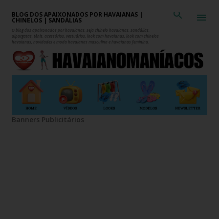
Pular para o conteúdo principal
BLOG DOS APAIXONADOS POR HAVAIANAS |
CHINELOS | SANDÁLIAS
O blog dos apaixonados por havaianas, seja chinelo havaianas, sandálias,
alpargatas, tênis, acessórios, vestuários, look com havaianas, look com chinelos
havaianas, novidades e moda havaianas masculina e havaianas feminina.
HOME
VÍDEOS
LOOKS
MODELOS
NEWSLETTER
Banners Publicitários