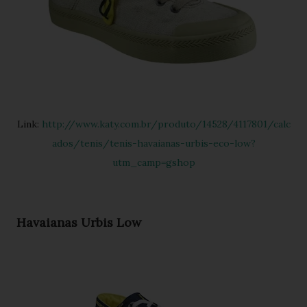
Link:
http://www.katy.com.br/produto/14528/4117801/calc
ados/tenis/tenis-havaianas-urbis-eco-low?
utm_camp=gshop
Havaianas Urbis Low