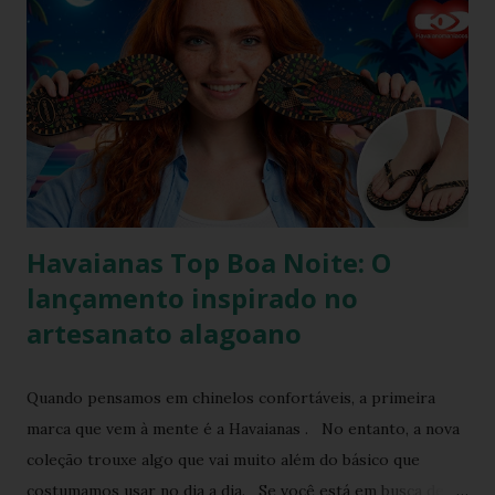
e o guarda-roupa das principais influenciadoras de moda.
Percebendo esse movimento de resgate retrô com toque
contemporâneo, a Havaianas trouxe uma inovação que une
o melhor dos dois mundos. O Chinelo Havaianas Top
Scrunchie surge exatamente como essa resposta
fashionista: a fusão impecável da lendária sola de borracha
Havaianas com tiras revestidas de tecido drapeado com
toqu...
Havaianas Top Boa Noite: O
lançamento inspirado no
artesanato alagoano
Quando pensamos em chinelos confortáveis, a primeira
marca que vem à mente é a Havaianas . No entanto, a nova
coleção trouxe algo que vai muito além do básico que
costumamos usar no dia a dia. Se você está em busca de