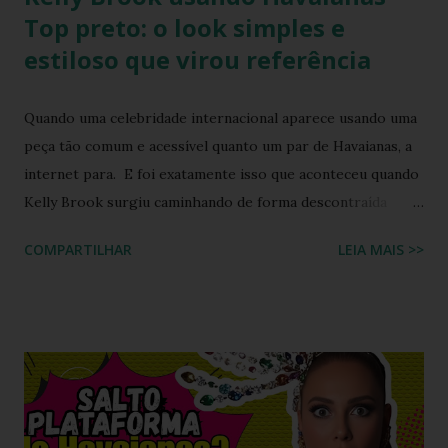
Top preto: o look simples e
estiloso que virou referência
Quando uma celebridade internacional aparece usando uma
peça tão comum e acessível quanto um par de Havaianas, a
internet para. E foi exatamente isso que aconteceu quando
Kelly Brook surgiu caminhando de forma descontraída
usando Havaianas modelo Top preto , em um look casual
COMPARTILHAR
LEIA MAIS >>
que se tornou rapidamente uma inspiração para fãs de
moda e apaixonados pela marca. O encontro entre a
naturalidade de Kelly e a simplicidade clássica das Havaianas
criou um momento fashion que capturou a essência do
“estilo real da vida real”: confortável, descomplicado e
totalmente copiável. É aquele tipo de visual que mostra
que moda não precisa ser cara, extravagante ou complexa e