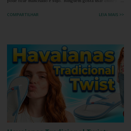
pode ficar manchado e sujo. Ninguém gosta usar chinelo
sujo ou um chinelo encardido, ainda mais forem na cor
COMPARTILHAR
LEIA MAIS >>
branca ou alguma cor clara, principalmente os chinelos
havaianas. O chinelo branco é um calçado coringa para
diversas composições de look do dia, porém possui o
inconveniente de ser um calçado fácil de sujar. Nada melhor
que um look com chinelo, não é mesmo? Não se preocupe,
existem ótimas técnicas que você pode usar para limpar e
deixar seu chinelo branco brilhando novamente. Aprenda
como fazer isso agora mesmo! Um chinelo que combina
muito bem com peças jeans é o chinelo havaianas modelo
tradicional, o modelo bicolor da havaianas. Principalmente o
modelo na versão branco e azul claro. Como manter
havaianas branca O chinelo branco é uma peça elegante que
combina com quase tudo, mas precisa de um pouco de ...