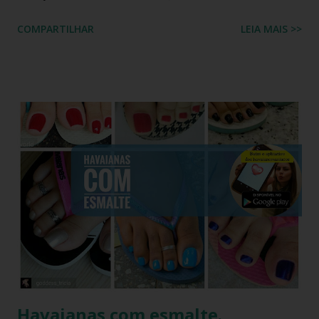
quebrou a internet ao compartilhar os detalhes de sua
COMPARTILHAR
LEIA MAIS >>
preparação para o Camarote Havaianas , na Sapucaí. Com o
humor que lhe é peculiar, Paolla anunciou que iria "bem
basiquinha", enquanto exibia um figurino que é a própria
definição de opulência, criatividade e brasilidade. Nesta
matéria, mergulhamos nos detalhes técnicos e estéticos do
look, com foco especial no calçado que desafiou as leis da
gravidade e da moda: o salto plataforma construído com
Havaianas . A ironia da "Basiquinha": O figurino de joias
Antes de chegarmos aos pés, precisamos falar sobre a
armadura de brilho que Paolla ostentou. O conjunto,
composto por um top e uma minissaia, não era apenas
"bordado", mas sim uma escultura de pedrarias
multicoloridas . ...
Havaianas com esmalte.