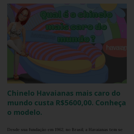
atualmente e afinal havaianas todo mundo usa! Geralmente
o amigo havaianas acontece no final do ano para
comemorar o final do ano letivo nas escolas, nas
confraternizações do trabalho, nas festas de fim de ano,
etc.. Além da diversão que a brincadeira proporciona,
também é uma excelente oportunidade de ganhar muitas
havaianas e incorporar sua coleção.
Chinelo Havaianas mais caro do
mundo custa R$5600,00. Conheça
o modelo.
Desde sua fundação em 1962, no Brasil, a Havaianas tem se