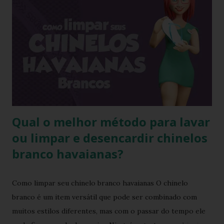
utilizar o chinelo adquirido no ano passado você verá que
ele está mais justo ao seu pé e se comprar um novo e
medir com o antigo a diferença irá aparecer também,
portanto não se assustem, chinelo de borracha encolhe
sim! * Fonte:
https://www.facebook.com/stillozcuritiba/posts/5438109
29037645 Logo temos que ter o cuidado de comprar os
chi...
Qual o melhor método para lavar
ou limpar e desencardir chinelos
branco havaianas?
Como limpar seu chinelo branco havaianas O chinelo
branco é um item versátil que pode ser combinado com
muitos estilos diferentes, mas com o passar do tempo ele