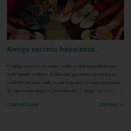
Amigo secreto havaianas.
O amigo secreto ou amigo oculto é uma brincadeira que
todo mundo conhece. É diversão garantida nas festas de
confraternização onde os participantes trocam presentes
de uma forma alegre e descontraída. O amigo havaianas é
uma espécie de amigo secreto ou amigo oculto onde os
COMPARTILHAR
LEIA MAIS >>
participantes trocam exclusivamente sandálias havaianas
como presente. O amigo havaianas, caiu no gosto popular,
devido ao preço e variedade de modelos disponíveis