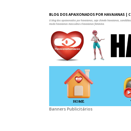
BLOG DOS APAIXONADOS POR HAVAIANAS | C
O blog dos apaixonados por havaianas, seja chinelo havaianas, sandálias,
moda havaianas masculina e havaianas feminina.
HOME
Banners Publicitários