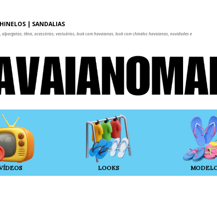
Pular para o conteúdo principal
HINELOS | SANDÁLIAS
 alpargatas, tênis, acessórios, vestuários, look com havaianas, look com chinelos havaianas, novidades e
VÍDEOS
LOOKS
MODEL