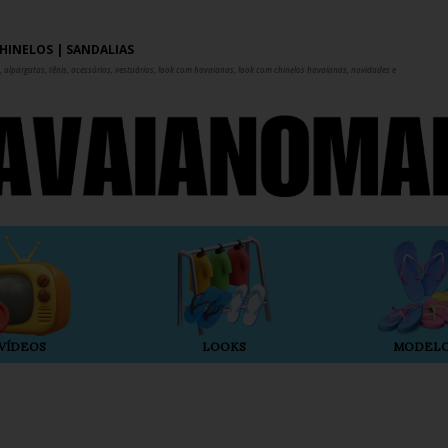
Pular para o conteúdo principal
HINELOS | SANDÁLIAS
 alpargatas, tênis, acessórios, vestuários, look com havaianas, look com chinelos havaianas, novidades e
VÍDEOS
LOOKS
MODEL