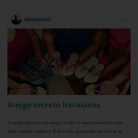
naturalidade de Kelly e a simplicidade clássica das Havaianas
criou um momento fashion que capturou a essência do
“estilo real da vida real”: confortável, descomplicado e
totalmente copiável. É aquele tipo de visual que mostra
que moda não precisa ser cara, extravagante ou complexa e
que até as celebridades mais glamourosas valorizam peças
acessíveis que todo mundo pode ter. Hoje você vai ver por
que esse look viralizou, como a atriz combinou o modelo
Top preto, por que celebridades adoram esse clássico
brasileiro e como você pode reproduzir o visual da Kelly
Brook com facilidade. Vamos mergu...
Amigo secreto havaianas.
O amigo secreto ou amigo oculto é uma brincadeira que
todo mundo conhece. É diversão garantida nas festas de