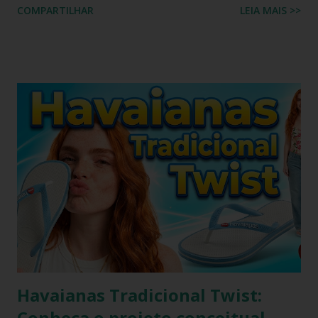
COMPARTILHAR
LEIA MAIS >>
tanto do calor quanto do frio, ou seja, durante o processo
de produção a matéria utilizada ainda não sofreu nenhuma
influência, ela é chamada de matéria virgem, o produto só
irá se alterar quando chegar na casa do consumidor, onde
será molhado e exposto ao sol, sendo assim o chinelo pode
encolher de 1 a 2 cm. A comprovação é simples, se você
utilizar o chinelo adquirido no ano passado você verá que
ele está mais justo ao seu pé e se comprar um novo e
medir com o antigo a diferença irá aparecer também,
portanto não se assustem, chinelo de borracha encolhe
sim! * Fonte:
https://www.facebook.com/stillozcuritiba/posts/5438109
29037645 Logo temos que ter o cuidado de comprar os
chi...
Havaianas Tradicional Twist:
Conheça o projeto conceitual