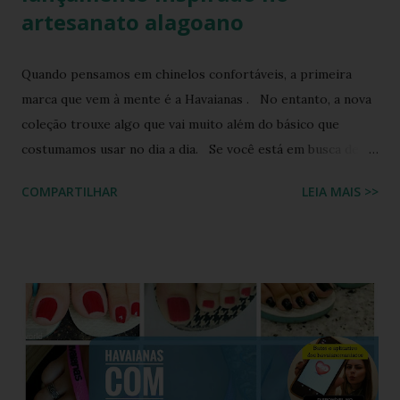
artesanato alagoano
Quando pensamos em chinelos confortáveis, a primeira
marca que vem à mente é a Havaianas . No entanto, a nova
coleção trouxe algo que vai muito além do básico que
costumamos usar no dia a dia. Se você está em busca de
um calçado que une o conforto clássico da borracha com a
COMPARTILHAR
LEIA MAIS >>
riqueza cultural do Nordeste brasileiro, o Chinelo
Havaianas Top Boa Noite é a escolha ideal. Inspirado no
tradicional bordado da Ilha do Ferro, em Alagoas, este
modelo promete transformar o seu visual de verão em uma
verdadeira declaração de estilo e arte. Você já imaginou
carregar na sola dos seus pés uma tradição que é
transmitida de geração em geração pelas artesãs do sertão
alagoano? O grande segredo deste lançamento está na
habilidade de traduzir a identidade cultural brasileira em um