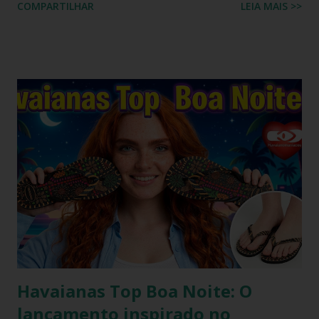
COMPARTILHAR
LEIA MAIS >>
costumava ser um desafio na moda feminina e urbana.
Contudo, as fronteiras entre o casual e o chique estão cada
vez mais tênues no street style global. Com o retorno
triunfal das estéticas e acessórios inspirados nos anos 90 e
2000, o famoso scrunchie aquele elástico de cabelo
revestido de tecido franzido conquistou passarelas, vitrines
e o guarda-roupa das principais influenciadoras de moda.
Percebendo esse movimento de resgate retrô com toque
contemporâneo, a Havaianas trouxe uma inovação que une
o melhor dos dois mundos. O Chinelo Havaianas Top
Scrunchie surge exatamente como essa resposta
fashionista: a fusão impecável da lendária sola de borracha
Havaianas com tiras revestidas de tecido drapeado com
toqu...
Havaianas Top Boa Noite: O
lançamento inspirado no