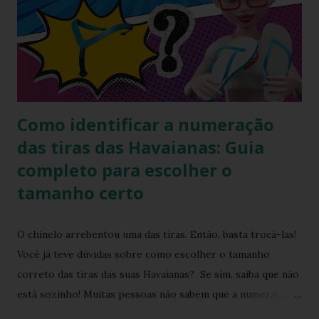
surgimento de modelos com tiras estilizadas e
tridimensionais, este projeto conceitual chega para
resgatar a nostalgia e redefinir as expectativas visuais em
2026. A proposta equilibra perfeitamente o formato
clássico que deu início ao império da marca com uma ...
Como identificar a numeração
das tiras das Havaianas: Guia
completo para escolher o
tamanho certo
O chinelo arrebentou uma das tiras. Então, basta trocá-las!
Você já teve dúvidas sobre como escolher o tamanho
correto das tiras das suas Havaianas? Se sim, saiba que não
está sozinho! Muitas pessoas não sabem que a numeração
das tiras dos chinelos Havaianas traz informações