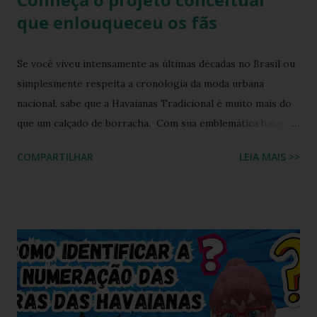
que enlouqueceu os fãs
Se você viveu intensamente as últimas décadas no Brasil ou
simplesmente respeita a cronologia da moda urbana
nacional, sabe que a Havaianas Tradicional é muito mais do
que um calçado de borracha. Com sua emblemática base
colorida e o topo da sola em uma cor contrastante, ela se
COMPARTILHAR
LEIA MAIS >>
consolidou como o maior ícone cultural das nossas praias,
calçadões e lares. Ela moldou a identidade visual de um país
inteiro. Mas o que acontece quando o fervor dos
colecionadores encontra as tendências futuristas de design
de calçados? A resposta está em um manifesto de
criatividade digital que está balançando as comunidades de
entusiastas: a Havaianas Tradicional Twist . Inspirada no
recente movimento do mercado de sandálias que viu o