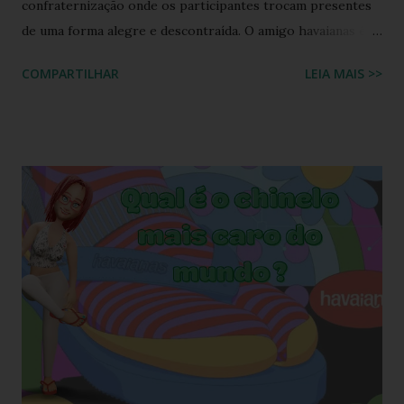
confraternização onde os participantes trocam presentes
de uma forma alegre e descontraída. O amigo havaianas é
uma espécie de amigo secreto ou amigo oculto onde os
COMPARTILHAR
LEIA MAIS >>
participantes trocam exclusivamente sandálias havaianas
como presente. O amigo havaianas, caiu no gosto popular,
devido ao preço e variedade de modelos disponíveis
atualmente e afinal havaianas todo mundo usa! Geralmente
o amigo havaianas acontece no final do ano para
comemorar o final do ano letivo nas escolas, nas
confraternizações do trabalho, nas festas de fim de ano,
etc.. Além da diversão que a brincadeira proporciona,
também é uma excelente oportunidade de ganhar muitas
havaianas e incorporar sua coleção.