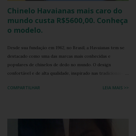
Chinelo Havaianas mais caro do
mundo custa R$5600,00. Conheça
o modelo.
Desde sua fundação em 1962, no Brasil, a Havaianas tem se
destacado como uma das marcas mais conhecidas e
populares de chinelos de dedo no mundo. O design
confortável e de alta qualidade, inspirado nas tradicionais
sandálias japonesas, a Havaianas rapidamente conquistou o
COMPARTILHAR
LEIA MAIS >>
coração dos consumidores em todo o mundo. Hoje, a marca
é propriedade da Alpargatas S.A., uma empresa brasileira
que é uma das maiores fabricantes de calçados da América
Latina. A Havaianas é vendida em mais de 100 países, sendo
uma marca frequentemente associada ao estilo de vida
descontraído e ao clima quente. Além dos chinelos, a marca