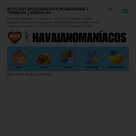
Pular para o conteúdo principal
BLOG DOS APAIXONADOS POR HAVAIANAS |
CHINELOS | SANDÁLIAS
O blog dos apaixonados por havaianas, seja chinelo havaianas, sandálias,
alpargatas, tênis, acessórios, vestuários, look com havaianas, look com chinelos
havaianas, novidades e moda havaianas masculina e havaianas feminina.
HOME
VÍDEOS
LOOKS
MODELOS
NEWSLETTER
Banners Publicitários