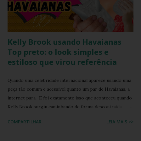
composto por um top e uma minissaia, não era apenas
"bordado", mas sim uma escultura de pedrarias
multicoloridas . ...
Kelly Brook usando Havaianas
Top preto: o look simples e
estiloso que virou referência
Quando uma celebridade internacional aparece usando uma
peça tão comum e acessível quanto um par de Havaianas, a
internet para. E foi exatamente isso que aconteceu quando
Kelly Brook surgiu caminhando de forma descontraída
usando Havaianas modelo Top preto , em um look casual
COMPARTILHAR
LEIA MAIS >>
que se tornou rapidamente uma inspiração para fãs de
moda e apaixonados pela marca. O encontro entre a