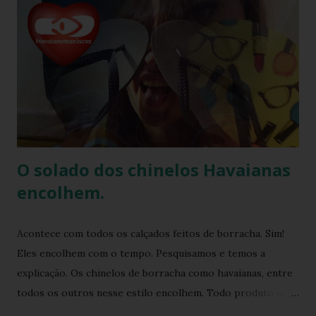
também oferece bolsas, mochilas e acessórios, solidificando
sua presença na moda e na cultura popular. A Havaianas tem
colaborado com diversas marcas e celebridades ao longo
dos anos, criando coleções limitadas e edições especiais de
seus produtos. Amplamente conhecida por seus esforços
de responsabilidade social e ambiental, a havaianas
implementa práticas sustentáveis em sua p...
O solado dos chinelos Havaianas
encolhem.
Acontece com todos os calçados feitos de borracha. Sim!
Eles encolhem com o tempo. Pesquisamos e temos a
explicação. Os chinelos de borracha como havaianas, entre
todos os outros nesse estilo encolhem. Todo produto que
tem na sua composição a elasticidade irá sofrer influência