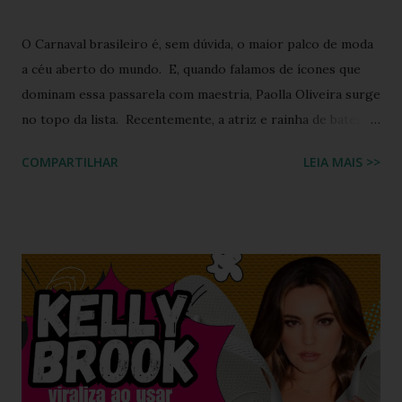
O Carnaval brasileiro é, sem dúvida, o maior palco de moda
a céu aberto do mundo. E, quando falamos de ícones que
dominam essa passarela com maestria, Paolla Oliveira surge
no topo da lista. Recentemente, a atriz e rainha de bateria
quebrou a internet ao compartilhar os detalhes de sua
COMPARTILHAR
LEIA MAIS >>
preparação para o Camarote Havaianas , na Sapucaí. Com o
humor que lhe é peculiar, Paolla anunciou que iria "bem
basiquinha", enquanto exibia um figurino que é a própria
definição de opulência, criatividade e brasilidade. Nesta
matéria, mergulhamos nos detalhes técnicos e estéticos do
look, com foco especial no calçado que desafiou as leis da
gravidade e da moda: o salto plataforma construído com
Havaianas . A ironia da "Basiquinha": O figurino de joias
Antes de chegarmos aos pés, precisamos falar sobre a
armadura de brilho que Paolla ostentou. O conjunto,