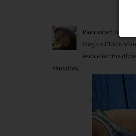
Para saber detalhe
blog da Eloiza Mun
essa e outras dica
esmaltes.