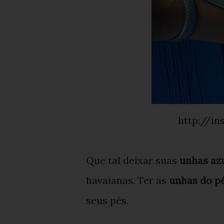
http://
Que tal deixar suas
unhas az
havaianas. Ter as
unhas do p
seus pés.