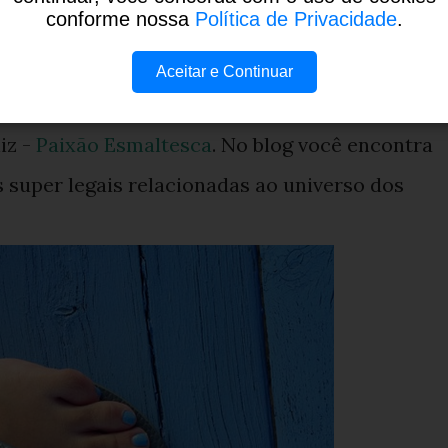
conforme nossa
Política de Privacidade
.
Aceitar e Continuar
s sobre as cores e o esmalte utilizado, acesse o
iz -
Paixão Esmaltesca
. No blog você encontra
s super legais relacionadas ao universo dos