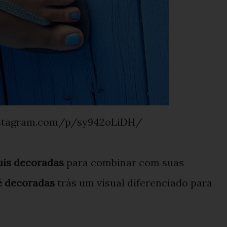
instagram.com/p/sy942oLiDH/
uis decoradas
para combinar com suas
é decoradas
trás um visual diferenciado para