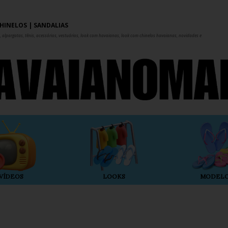
Pular para o conteúdo principal
HINELOS | SANDÁLIAS
 alpargatas, tênis, acessórios, vestuários, look com havaianas, look com chinelos havaianas, novidades e
VÍDEOS
LOOKS
MODEL