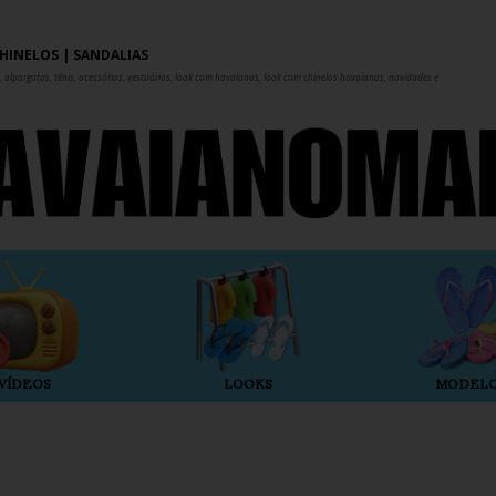
Pular para o conteúdo principal
HINELOS | SANDÁLIAS
 alpargatas, tênis, acessórios, vestuários, look com havaianas, look com chinelos havaianas, novidades e
VÍDEOS
LOOKS
MODEL