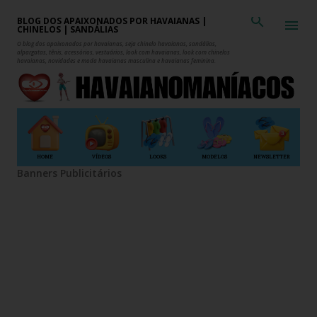
Pular para o conteúdo principal
BLOG DOS APAIXONADOS POR HAVAIANAS |
CHINELOS | SANDÁLIAS
O blog dos apaixonados por havaianas, seja chinelo havaianas, sandálias,
alpargatas, tênis, acessórios, vestuários, look com havaianas, look com chinelos
havaianas, novidades e moda havaianas masculina e havaianas feminina.
HOME
VÍDEOS
LOOKS
MODELOS
NEWSLETTER
Banners Publicitários