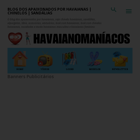
Pular para o conteúdo principal
BLOG DOS APAIXONADOS POR HAVAIANAS |
CHINELOS | SANDÁLIAS
O blog dos apaixonados por havaianas, seja chinelo havaianas, sandálias,
alpargatas, tênis, acessórios, vestuários, look com havaianas, look com chinelos
havaianas, novidades e moda havaianas masculina e havaianas feminina.
HOME
VÍDEOS
LOOKS
MODELOS
NEWSLETTER
Banners Publicitários