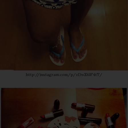
http://instagram.com/p/zDwZ6lF4tT/