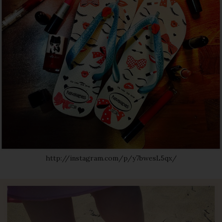
http://instagram.com/p/y7bwesL5qx/