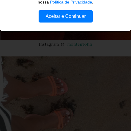
nossa
Política de Privacidade
.
Aceitar e Continuar
Instagram: @
_monteirlohh