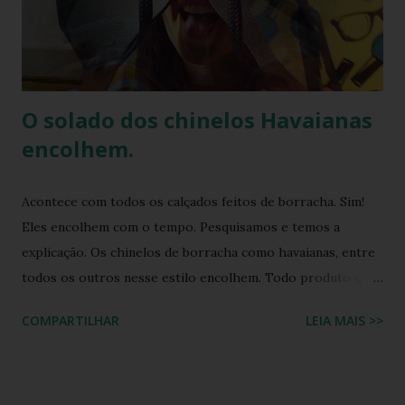
seus produtos. Amplamente conhecida por seus esforços
de responsabilidade social e ambiental, a havaianas
implementa práticas sustentáveis em sua p...
O solado dos chinelos Havaianas
encolhem.
Acontece com todos os calçados feitos de borracha. Sim!
Eles encolhem com o tempo. Pesquisamos e temos a
explicação. Os chinelos de borracha como havaianas, entre
todos os outros nesse estilo encolhem. Todo produto que
tem na sua composição a elasticidade irá sofrer influência
COMPARTILHAR
LEIA MAIS >>
tanto do calor quanto do frio, ou seja, durante o processo
de produção a matéria utilizada ainda não sofreu nenhuma
influência, ela é chamada de matéria virgem, o produto só
irá se alterar quando chegar na casa do consumidor, onde