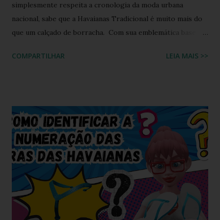
simplesmente respeita a cronologia da moda urbana
nacional, sabe que a Havaianas Tradicional é muito mais do
que um calçado de borracha. Com sua emblemática base
colorida e o topo da sola em uma cor contrastante, ela se
COMPARTILHAR
LEIA MAIS >>
consolidou como o maior ícone cultural das nossas praias,
calçadões e lares. Ela moldou a identidade visual de um país
inteiro. Mas o que acontece quando o fervor dos
colecionadores encontra as tendências futuristas de design
de calçados? A resposta está em um manifesto de
criatividade digital que está balançando as comunidades de
entusiastas: a Havaianas Tradicional Twist . Inspirada no
recente movimento do mercado de sandálias que viu o
surgimento de modelos com tiras estilizadas e
tridimensionais, este projeto conceitual chega para
resgatar a nostalgia e redefinir as expectativas visuais em
2026. A proposta equilibra perfeitamente o formato