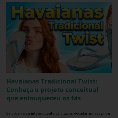
será molhado e exposto ao sol, sendo assim o chinelo pode
encolher de 1 a 2 cm. A comprovação é simples, se você
utilizar o chinelo adquirido no ano passado você verá que
ele está mais justo ao seu pé e se comprar um novo e
medir com o antigo a diferença irá aparecer também,
portanto não se assustem, chinelo de borracha encolhe
sim! * Fonte:
https://www.facebook.com/stillozcuritiba/posts/5438109
29037645 Logo temos que ter o cuidado de comprar os
chi...
Havaianas Tradicional Twist:
Conheça o projeto conceitual
que enlouqueceu os fãs
Se você viveu intensamente as últimas décadas no Brasil ou