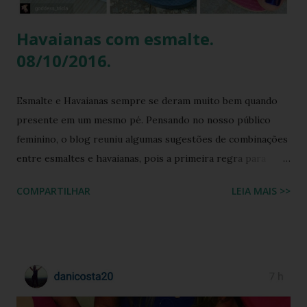
Brook com facilidade. Vamos mergu...
Havaianas com esmalte.
08/10/2016.
Esmalte e Havaianas sempre se deram muito bem quando
presente em um mesmo pé. Pensando no nosso público
feminino, o blog reuniu algumas sugestões de combinações
entre esmaltes e havaianas, pois a primeira regra para
estar de havaianas é ter os pés bem cuidados. FAÇA SUA
COMPARTILHAR
LEIA MAIS >>
BUSCA PERSONALIZADA NOS ACERVOS DO BLOG