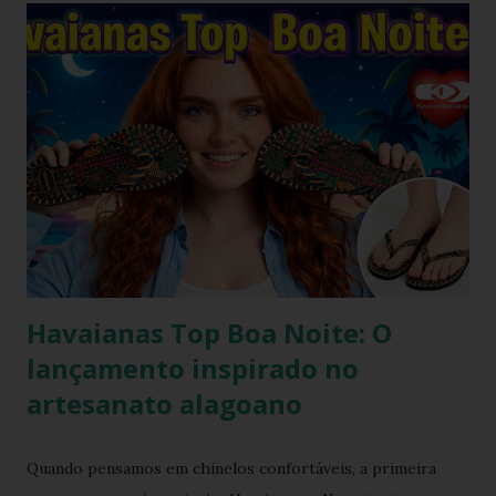
2000, o famoso scrunchie aquele elástico de cabelo
revestido de tecido franzido conquistou passarelas, vitrines
e o guarda-roupa das principais influenciadoras de moda.
Percebendo esse movimento de resgate retrô com toque
contemporâneo, a Havaianas trouxe uma inovação que une
o melhor dos dois mundos. O Chinelo Havaianas Top
Scrunchie surge exatamente como essa resposta
fashionista: a fusão impecável da lendária sola de borracha
Havaianas com tiras revestidas de tecido drapeado com
toqu...
Havaianas Top Boa Noite: O
lançamento inspirado no
artesanato alagoano
Quando pensamos em chinelos confortáveis, a primeira