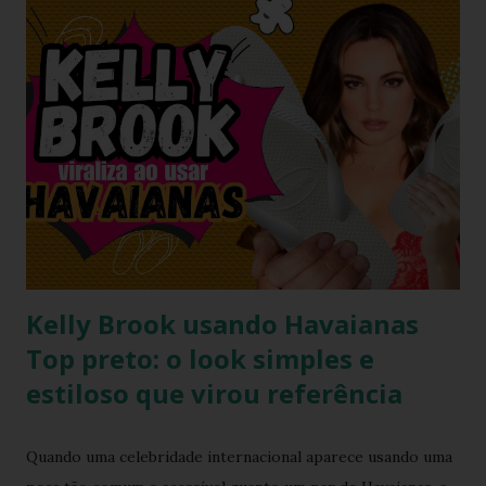
matéria, mergulhamos nos detalhes técnicos e estéticos do
look, com foco especial no calçado que desafiou as leis da
gravidade e da moda: o salto plataforma construído com
Havaianas . A ironia da "Basiquinha": O figurino de joias
Antes de chegarmos aos pés, precisamos falar sobre a
armadura de brilho que Paolla ostentou. O conjunto,
composto por um top e uma minissaia, não era apenas
"bordado", mas sim uma escultura de pedrarias
multicoloridas . ...
Kelly Brook usando Havaianas
Top preto: o look simples e
estiloso que virou referência
Quando uma celebridade internacional aparece usando uma