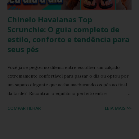
Chinelo Havaianas Top
Scrunchie: O guia completo de
estilo, conforto e tendência para
seus pés
Você já se pegou no dilema entre escolher um calçado
extremamente confortável para passar o dia ou optou por
um sapato elegante que acaba machucando os pés ao final
da tarde? Encontrar o equilíbrio perfeito entre
sofisticação visual e o aconchego da borracha macia
COMPARTILHAR
LEIA MAIS >>
costumava ser um desafio na moda feminina e urbana.
Contudo, as fronteiras entre o casual e o chique estão cada
vez mais tênues no street style global. Com o retorno
triunfal das estéticas e acessórios inspirados nos anos 90 e