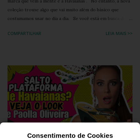
marca que vem à mente é a Havaianas . No entanto, a nova
coleção trouxe algo que vai muito além do básico que
costumamos usar no dia a dia. Se você está em busca de
um calçado que une o conforto clássico da borracha com a
COMPARTILHAR
LEIA MAIS >>
riqueza cultural do Nordeste brasileiro, o Chinelo
Havaianas Top Boa Noite é a escolha ideal. Inspirado no
tradicional bordado da Ilha do Ferro, em Alagoas, este
modelo promete transformar o seu visual de verão em uma
verdadeira declaração de estilo e arte. Você já imaginou
carregar na sola dos seus pés uma tradição que é
transmitida de geração em geração pelas artesãs do sertão
alagoano? O grande segredo deste lançamento está na
habilidade de traduzir a identidade cultural brasileira em um
acessório de moda contemporâneo, sem perder a essência
da versatilidade que consagrou o formato clássico. É a
união perfeita entre a tradição nordestina e a modernidade
Consentimento de Cookies