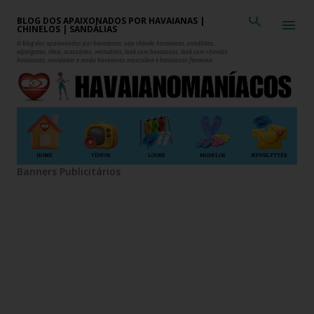
Pular para o conteúdo principal
BLOG DOS APAIXONADOS POR HAVAIANAS |
CHINELOS | SANDÁLIAS
O blog dos apaixonados por havaianas, seja chinelo havaianas, sandálias,
alpargatas, tênis, acessórios, vestuários, look com havaianas, look com chinelos
havaianas, novidades e moda havaianas masculina e havaianas feminina.
HOME
VÍDEOS
LOOKS
MODELOS
NEWSLETTER
Banners Publicitários