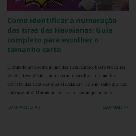
clássico que deu início ao império da marca com uma ...
Como identificar a numeração
das tiras das Havaianas: Guia
completo para escolher o
tamanho certo
O chinelo arrebentou uma das tiras. Então, basta trocá-las!
Você já teve dúvidas sobre como escolher o tamanho
correto das tiras das suas Havaianas? Se sim, saiba que não
está sozinho! Muitas pessoas não sabem que a numeração
das tiras dos chinelos Havaianas traz informações
COMPARTILHAR
LEIA MAIS >>
importantes para garantir o ajuste perfeito. Neste post,
você vai aprender a identificar esses detalhes essenciais e
entender o que cada número e letra significam, evitando
assim erros na hora da compra de um tira para