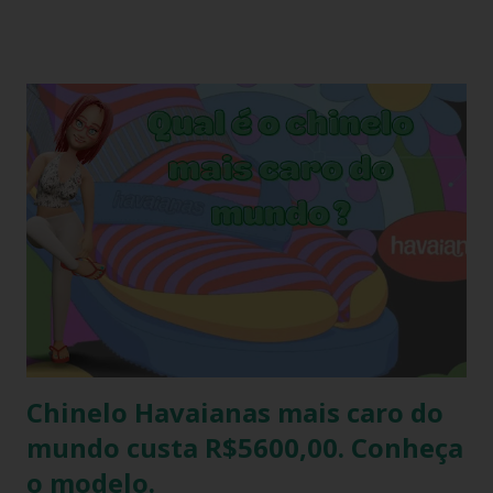
como presente. O amigo havaianas, caiu no gosto popular,
devido ao preço e variedade de modelos disponíveis
atualmente e afinal havaianas todo mundo usa! Geralmente
o amigo havaianas acontece no final do ano para
comemorar o final do ano letivo nas escolas, nas
confraternizações do trabalho, nas festas de fim de ano,
etc.. Além da diversão que a brincadeira proporciona,
também é uma excelente oportunidade de ganhar muitas
havaianas e incorporar sua coleção.
Chinelo Havaianas mais caro do
mundo custa R$5600,00. Conheça
o modelo.