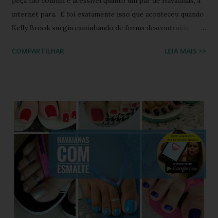
peça tão comum e acessível quanto um par de Havaianas, a
internet para. E foi exatamente isso que aconteceu quando
Kelly Brook surgiu caminhando de forma descontraída
usando Havaianas modelo Top preto , em um look casual
COMPARTILHAR
LEIA MAIS >>
que se tornou rapidamente uma inspiração para fãs de
moda e apaixonados pela marca. O encontro entre a
naturalidade de Kelly e a simplicidade clássica das Havaianas
criou um momento fashion que capturou a essência do
“estilo real da vida real”: confortável, descomplicado e
totalmente copiável. É aquele tipo de visual que mostra
que moda não precisa ser cara, extravagante ou complexa e
que até as celebridades mais glamourosas valorizam peças
acessíveis que todo mundo pode ter. Hoje você vai ver por
que esse look viralizou, como a atriz combinou o modelo
Top preto, por que celebridades adoram esse clássico
brasileiro e como você pode reproduzir o visual da Kelly