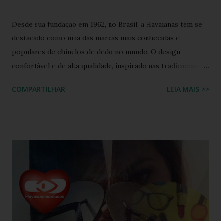
Desde sua fundação em 1962, no Brasil, a Havaianas tem se
destacado como uma das marcas mais conhecidas e
populares de chinelos de dedo no mundo. O design
confortável e de alta qualidade, inspirado nas tradicionais
sandálias japonesas, a Havaianas rapidamente conquistou o
COMPARTILHAR
LEIA MAIS >>
coração dos consumidores em todo o mundo. Hoje, a marca
é propriedade da Alpargatas S.A., uma empresa brasileira
que é uma das maiores fabricantes de calçados da América
Latina. A Havaianas é vendida em mais de 100 países, sendo
uma marca frequentemente associada ao estilo de vida
descontraído e ao clima quente. Além dos chinelos, a marca
também oferece bolsas, mochilas e acessórios, solidificando
sua presença na moda e na cultura popular. A Havaianas tem
colaborado com diversas marcas e celebridades ao longo
dos anos, criando coleções limitadas e edições especiais de