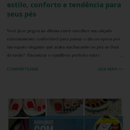
estilo, conforto e tendência para
seus pés
Você já se pegou no dilema entre escolher um calçado
extremamente confortável para passar o dia ou optou por
um sapato elegante que acaba machucando os pés ao final
da tarde? Encontrar o equilíbrio perfeito entre
sofisticação visual e o aconchego da borracha macia
COMPARTILHAR
LEIA MAIS >>
costumava ser um desafio na moda feminina e urbana.
Contudo, as fronteiras entre o casual e o chique estão cada
vez mais tênues no street style global. Com o retorno
triunfal das estéticas e acessórios inspirados nos anos 90 e
2000, o famoso scrunchie aquele elástico de cabelo
revestido de tecido franzido conquistou passarelas, vitrines
e o guarda-roupa das principais influenciadoras de moda.
Percebendo esse movimento de resgate retrô com toque