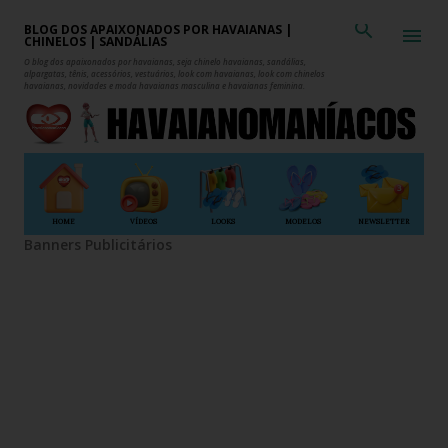
Pular para o conteúdo principal
BLOG DOS APAIXONADOS POR HAVAIANAS |
CHINELOS | SANDÁLIAS
O blog dos apaixonados por havaianas, seja chinelo havaianas, sandálias,
alpargatas, tênis, acessórios, vestuários, look com havaianas, look com chinelos
havaianas, novidades e moda havaianas masculina e havaianas feminina.
HOME
VÍDEOS
LOOKS
MODELOS
NEWSLETTER
Banners Publicitários