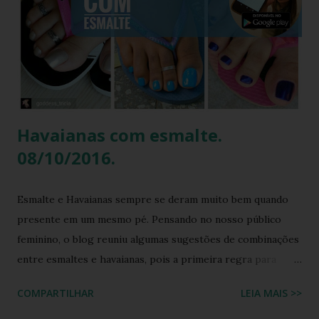
contemporâneo, a Havaianas trouxe uma inovação que une
o melhor dos dois mundos. O Chinelo Havaianas Top
Scrunchie surge exatamente como essa resposta
fashionista: a fusão impecável da lendária sola de borracha
Havaianas com tiras revestidas de tecido drapeado com
toqu...
Havaianas com esmalte.
08/10/2016.
Esmalte e Havaianas sempre se deram muito bem quando
presente em um mesmo pé. Pensando no nosso público
feminino, o blog reuniu algumas sugestões de combinações
entre esmaltes e havaianas, pois a primeira regra para
estar de havaianas é ter os pés bem cuidados. FAÇA SUA
COMPARTILHAR
LEIA MAIS >>
BUSCA PERSONALIZADA NOS ACERVOS DO BLOG