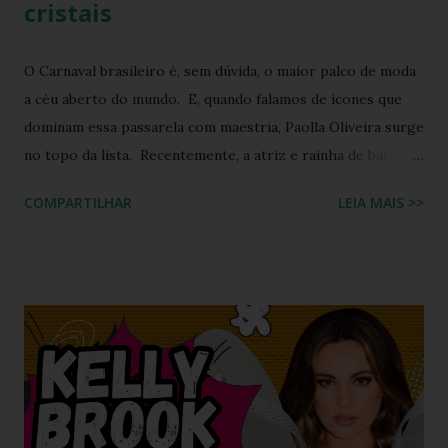
cristais
O Carnaval brasileiro é, sem dúvida, o maior palco de moda
a céu aberto do mundo. E, quando falamos de ícones que
dominam essa passarela com maestria, Paolla Oliveira surge
no topo da lista. Recentemente, a atriz e rainha de bateria
quebrou a internet ao compartilhar os detalhes de sua
COMPARTILHAR
LEIA MAIS >>
preparação para o Camarote Havaianas , na Sapucaí. Com o
humor que lhe é peculiar, Paolla anunciou que iria "bem
basiquinha", enquanto exibia um figurino que é a própria
definição de opulência, criatividade e brasilidade. Nesta
matéria, mergulhamos nos detalhes técnicos e estéticos do
look, com foco especial no calçado que desafiou as leis da
gravidade e da moda: o salto plataforma construído com
Havaianas . A ironia da "Basiquinha": O figurino de joias
Antes de chegarmos aos pés, precisamos falar sobre a