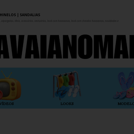
Pular para o conteúdo principal
HINELOS | SANDÁLIAS
 alpargatas, tênis, acessórios, vestuários, look com havaianas, look com chinelos havaianas, novidades e
VÍDEOS
LOOKS
MODEL