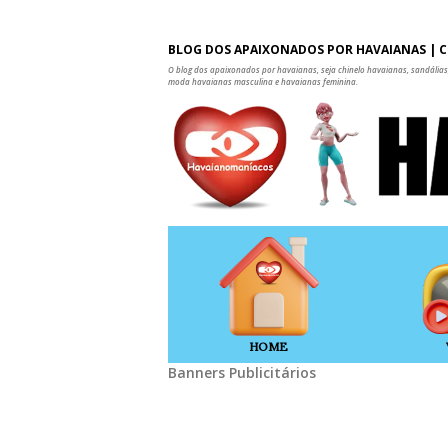
BLOG DOS APAIXONADOS POR HAVAIANAS | C
O blog dos apaixonados por havaianas, seja chinelo havaianas, sandálias,
moda havaianas masculina e havaianas feminina.
HOME
Banners Publicitários