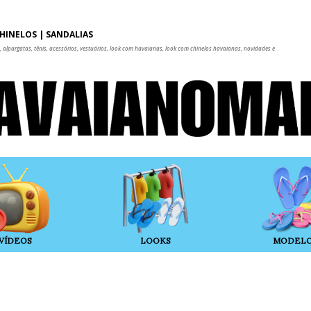
Pular para o conteúdo principal
HINELOS | SANDÁLIAS
 alpargatas, tênis, acessórios, vestuários, look com havaianas, look com chinelos havaianas, novidades e
VÍDEOS
LOOKS
MODEL