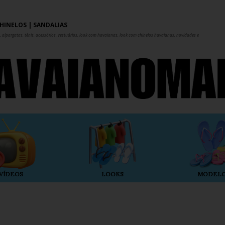
Pular para o conteúdo principal
HINELOS | SANDÁLIAS
 alpargatas, tênis, acessórios, vestuários, look com havaianas, look com chinelos havaianas, novidades e
VÍDEOS
LOOKS
MODEL