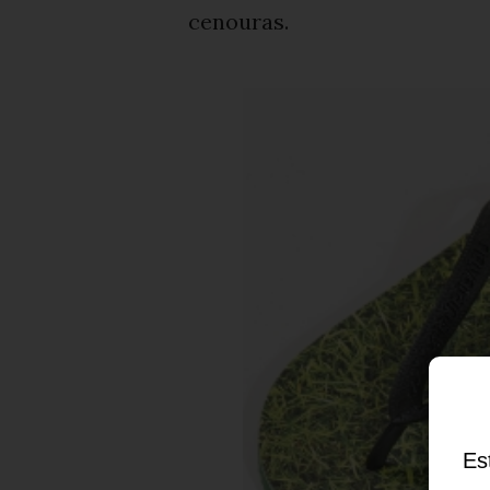
cenouras.
Es