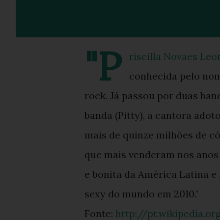
"P
riscilla Novaes Leon
conhecida pelo nome
rock. Já passou por duas ban
banda (Pitty), a cantora adot
mais de quinze milhões de có
que mais venderam nos anos 20
e bonita da América Latina e n
sexy do mundo em 2010."
Fonte:
http://pt.wikipedia.or