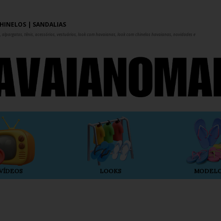
Pular para o conteúdo principal
HINELOS | SANDÁLIAS
 alpargatas, tênis, acessórios, vestuários, look com havaianas, look com chinelos havaianas, novidades e
VÍDEOS
LOOKS
MODEL