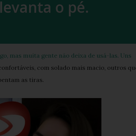
levanta o pé.
go, mas muita gente não deixa de usá-las. Uns
confortáveis, com solado mais macio, outros qu
bentam as tiras.