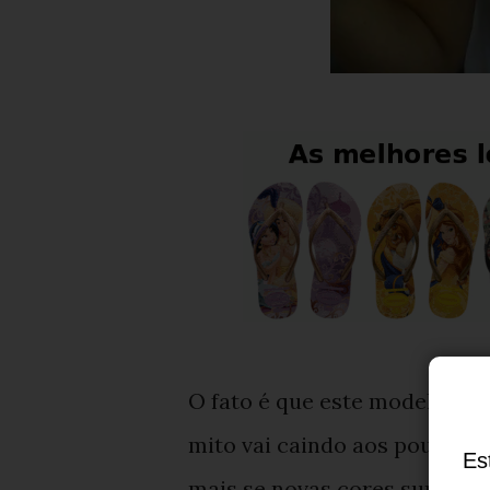
O fato é que este modelo no 
mito vai caindo aos poucos e
Es
mais se novas cores surgirem