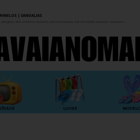
Pular para o conteúdo principal
HINELOS | SANDÁLIAS
 alpargatas, tênis, acessórios, vestuários, look com havaianas, look com chinelos havaianas, novidades e
VÍDEOS
LOOKS
MODEL