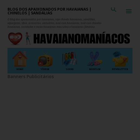
Pular para o conteúdo principal
BLOG DOS APAIXONADOS POR HAVAIANAS |
CHINELOS | SANDÁLIAS
O blog dos apaixonados por havaianas, seja chinelo havaianas, sandálias,
alpargatas, tênis, acessórios, vestuários, look com havaianas, look com chinelos
havaianas, novidades e moda havaianas masculina e havaianas feminina.
HOME
VÍDEOS
LOOKS
MODELOS
NEWSLETTER
Banners Publicitários