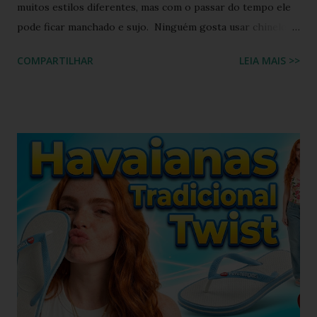
muitos estilos diferentes, mas com o passar do tempo ele
pode ficar manchado e sujo. Ninguém gosta usar chinelo
sujo ou um chinelo encardido, ainda mais forem na cor
COMPARTILHAR
LEIA MAIS >>
branca ou alguma cor clara, principalmente os chinelos
havaianas. O chinelo branco é um calçado coringa para
diversas composições de look do dia, porém possui o
inconveniente de ser um calçado fácil de sujar. Nada melhor
que um look com chinelo, não é mesmo? Não se preocupe,
existem ótimas técnicas que você pode usar para limpar e
deixar seu chinelo branco brilhando novamente. Aprenda
como fazer isso agora mesmo! Um chinelo que combina
muito bem com peças jeans é o chinelo havaianas modelo
tradicional, o modelo bicolor da havaianas. Principalmente o
modelo na versão branco e azul claro. Como manter
havaianas branca O chinelo branco é uma peça elegante que
combina com quase tudo, mas precisa de um pouco de ...