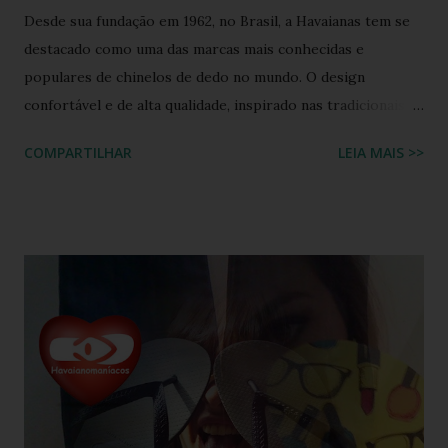
Desde sua fundação em 1962, no Brasil, a Havaianas tem se
destacado como uma das marcas mais conhecidas e
populares de chinelos de dedo no mundo. O design
confortável e de alta qualidade, inspirado nas tradicionais
sandálias japonesas, a Havaianas rapidamente conquistou o
COMPARTILHAR
LEIA MAIS >>
coração dos consumidores em todo o mundo. Hoje, a marca
é propriedade da Alpargatas S.A., uma empresa brasileira
que é uma das maiores fabricantes de calçados da América
Latina. A Havaianas é vendida em mais de 100 países, sendo
uma marca frequentemente associada ao estilo de vida
descontraído e ao clima quente. Além dos chinelos, a marca
também oferece bolsas, mochilas e acessórios, solidificando
sua presença na moda e na cultura popular. A Havaianas tem
colaborado com diversas marcas e celebridades ao longo
dos anos, criando coleções limitadas e edições especiais de
seus produtos. Amplamente conhecida por seus esforços