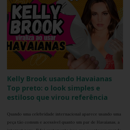
look, com foco especial no calçado que desafiou as leis da
gravidade e da moda: o salto plataforma construído com
Havaianas . A ironia da "Basiquinha": O figurino de joias
Antes de chegarmos aos pés, precisamos falar sobre a
armadura de brilho que Paolla ostentou. O conjunto,
composto por um top e uma minissaia, não era apenas
"bordado", mas sim uma escultura de pedrarias
multicoloridas . ...
Kelly Brook usando Havaianas
Top preto: o look simples e
estiloso que virou referência
Quando uma celebridade internacional aparece usando uma
peça tão comum e acessível quanto um par de Havaianas, a