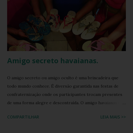
Amigo secreto havaianas.
O amigo secreto ou amigo oculto é uma brincadeira que
todo mundo conhece. É diversão garantida nas festas de
confraternização onde os participantes trocam presentes
de uma forma alegre e descontraída. O amigo havaianas é
uma espécie de amigo secreto ou amigo oculto onde os
COMPARTILHAR
LEIA MAIS >>
participantes trocam exclusivamente sandálias havaianas
como presente. O amigo havaianas, caiu no gosto popular,