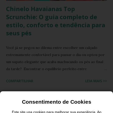
Chinelo Havaianas Top
Scrunchie: O guia completo de
estilo, conforto e tendência para
seus pés
Você já se pegou no dilema entre escolher um calçado
extremamente confortável para passar o dia ou optou por
um sapato elegante que acaba machucando os pés ao final
da tarde? Encontrar o equilíbrio perfeito entre
sofisticação visual e o aconchego da borracha macia
COMPARTILHAR
LEIA MAIS >>
costumava ser um desafio na moda feminina e urbana.
Contudo, as fronteiras entre o casual e o chique estão cada
vez mais tênues no street style global. Com o retorno
Consentimento de Cookies
triunfal das estéticas e acessórios inspirados nos anos 90 e
2000, o famoso scrunchie aquele elástico de cabelo
Este site usa cookies para melhorar sua experiência. Ao