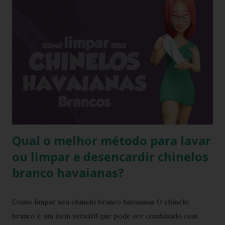
encolher de 1 a 2 cm. A comprovação é simples, se você
utilizar o chinelo adquirido no ano passado você verá que
ele está mais justo ao seu pé e se comprar um novo e
medir com o antigo a diferença irá aparecer também,
portanto não se assustem, chinelo de borracha encolhe
sim! * Fonte:
https://www.facebook.com/stillozcuritiba/posts/5438109
29037645 Logo temos que ter o cuidado de comprar os
chi...
Qual o melhor método para lavar
ou limpar e desencardir chinelos
branco havaianas?
Como limpar seu chinelo branco havaianas O chinelo
branco é um item versátil que pode ser combinado com