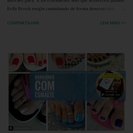
internet para. E foi exatamente isso que aconteceu quando
Kelly Brook surgiu caminhando de forma descontraída
usando Havaianas modelo Top preto , em um look casual
COMPARTILHAR
LEIA MAIS >>
que se tornou rapidamente uma inspiração para fãs de
moda e apaixonados pela marca. O encontro entre a
naturalidade de Kelly e a simplicidade clássica das Havaianas
criou um momento fashion que capturou a essência do
“estilo real da vida real”: confortável, descomplicado e
totalmente copiável. É aquele tipo de visual que mostra
que moda não precisa ser cara, extravagante ou complexa e
que até as celebridades mais glamourosas valorizam peças
acessíveis que todo mundo pode ter. Hoje você vai ver por
que esse look viralizou, como a atriz combinou o modelo
Top preto, por que celebridades adoram esse clássico
brasileiro e como você pode reproduzir o visual da Kelly
Brook com facilidade. Vamos mergu...