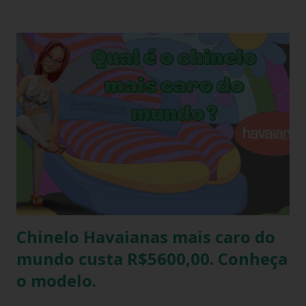
devido ao preço e variedade de modelos disponíveis
atualmente e afinal havaianas todo mundo usa! Geralmente
o amigo havaianas acontece no final do ano para
comemorar o final do ano letivo nas escolas, nas
confraternizações do trabalho, nas festas de fim de ano,
etc.. Além da diversão que a brincadeira proporciona,
também é uma excelente oportunidade de ganhar muitas
havaianas e incorporar sua coleção.
Chinelo Havaianas mais caro do
mundo custa R$5600,00. Conheça
o modelo.