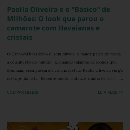
Paolla Oliveira e o "Básico" de
Milhões: O look que parou o
camarote com Havaianas e
cristais
O Carnaval brasileiro é, sem dúvida, o maior palco de moda
a céu aberto do mundo. E, quando falamos de ícones que
dominam essa passarela com maestria, Paolla Oliveira surge
no topo da lista. Recentemente, a atriz e rainha de bateria
quebrou a internet ao compartilhar os detalhes de sua
COMPARTILHAR
LEIA MAIS >>
preparação para o Camarote Havaianas , na Sapucaí. Com o
humor que lhe é peculiar, Paolla anunciou que iria "bem
basiquinha", enquanto exibia um figurino que é a própria
definição de opulência, criatividade e brasilidade. Nesta
matéria, mergulhamos nos detalhes técnicos e estéticos do