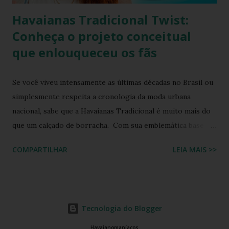
Havaianas Tradicional Twist:
Conheça o projeto conceitual
que enlouqueceu os fãs
Se você viveu intensamente as últimas décadas no Brasil ou
simplesmente respeita a cronologia da moda urbana
nacional, sabe que a Havaianas Tradicional é muito mais do
que um calçado de borracha. Com sua emblemática base
colorida e o topo da sola em uma cor contrastante, ela se
COMPARTILHAR
LEIA MAIS >>
consolidou como o maior ícone cultural das nossas praias,
calçadões e lares. Ela moldou a identidade visual de um país
inteiro. Mas o que acontece quando o fervor dos
colecionadores encontra as tendências futuristas de design
Tecnologia do Blogger
de calçados? A resposta está em um manifesto de
criatividade digital que está balançando as comunidades de
Havaianomaníacos