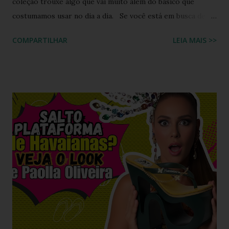
coleção trouxe algo que vai muito além do básico que
costumamos usar no dia a dia. Se você está em busca de
um calçado que une o conforto clássico da borracha com a
COMPARTILHAR
LEIA MAIS >>
riqueza cultural do Nordeste brasileiro, o Chinelo
Havaianas Top Boa Noite é a escolha ideal. Inspirado no
tradicional bordado da Ilha do Ferro, em Alagoas, este
modelo promete transformar o seu visual de verão em uma
verdadeira declaração de estilo e arte. Você já imaginou
carregar na sola dos seus pés uma tradição que é
transmitida de geração em geração pelas artesãs do sertão
alagoano? O grande segredo deste lançamento está na
habilidade de traduzir a identidade cultural brasileira em um
acessório de moda contemporâneo, sem perder a essência
da versatilidade que consagrou o formato clássico. É a
união perfeita entre a tradição nordestina e a modernidade
urbana que o seu guarda-ro...