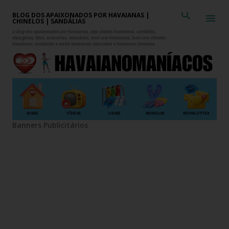
Pular para o conteúdo principal
BLOG DOS APAIXONADOS POR HAVAIANAS |
CHINELOS | SANDÁLIAS
O blog dos apaixonados por havaianas, seja chinelo havaianas, sandálias,
alpargatas, tênis, acessórios, vestuários, look com havaianas, look com chinelos
havaianas, novidades e moda havaianas masculina e havaianas feminina.
HOME
VÍDEOS
LOOKS
MODELOS
NEWSLETTER
Banners Publicitários