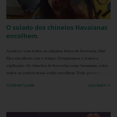
de responsabilidade social e ambiental, a havaianas
implementa práticas sustentáveis em sua p...
O solado dos chinelos Havaianas
encolhem.
Acontece com todos os calçados feitos de borracha. Sim!
Eles encolhem com o tempo. Pesquisamos e temos a
explicação. Os chinelos de borracha como havaianas, entre
todos os outros nesse estilo encolhem. Todo produto que
tem na sua composição a elasticidade irá sofrer influência
COMPARTILHAR
LEIA MAIS >>
tanto do calor quanto do frio, ou seja, durante o processo
de produção a matéria utilizada ainda não sofreu nenhuma
influência, ela é chamada de matéria virgem, o produto só
irá se alterar quando chegar na casa do consumidor, onde
será molhado e exposto ao sol, sendo assim o chinelo pode