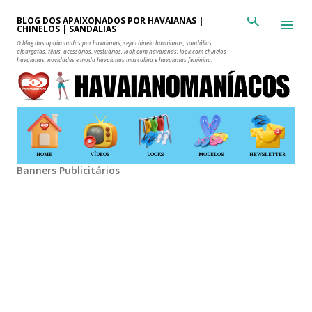
Pular para o conteúdo principal
BLOG DOS APAIXONADOS POR HAVAIANAS |
CHINELOS | SANDÁLIAS
O blog dos apaixonados por havaianas, seja chinelo havaianas, sandálias,
alpargatas, tênis, acessórios, vestuários, look com havaianas, look com chinelos
havaianas, novidades e moda havaianas masculina e havaianas feminina.
HOME
VÍDEOS
LOOKS
MODELOS
NEWSLETTER
Banners Publicitários