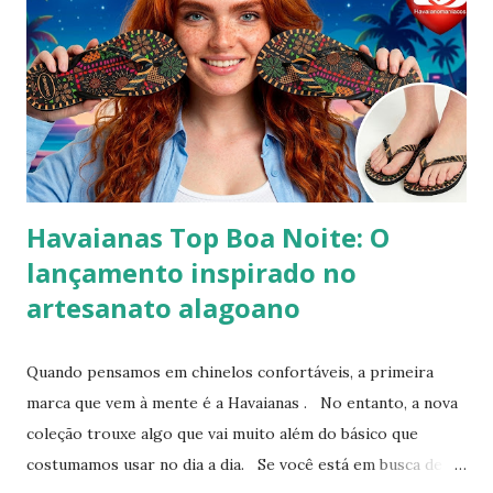
Percebendo esse movimento de resgate retrô com toque
contemporâneo, a Havaianas trouxe uma inovação que une
o melhor dos dois mundos. O Chinelo Havaianas Top
Scrunchie surge exatamente como essa resposta
fashionista: a fusão impecável da lendária sola de borracha
Havaianas com tiras revestidas de tecido drapeado com
toqu...
Havaianas Top Boa Noite: O
lançamento inspirado no
artesanato alagoano
Quando pensamos em chinelos confortáveis, a primeira
marca que vem à mente é a Havaianas . No entanto, a nova
coleção trouxe algo que vai muito além do básico que
costumamos usar no dia a dia. Se você está em busca de