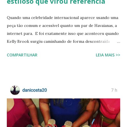
estiloso que virou referência
Quando uma celebridade internacional aparece usando uma
peça tão comum e acessível quanto um par de Havaianas, a
internet para. E foi exatamente isso que aconteceu quando
Kelly Brook surgiu caminhando de forma descontraída
usando Havaianas modelo Top preto , em um look casual
COMPARTILHAR
LEIA MAIS >>
que se tornou rapidamente uma inspiração para fãs de
moda e apaixonados pela marca. O encontro entre a
naturalidade de Kelly e a simplicidade clássica das Havaianas
criou um momento fashion que capturou a essência do
“estilo real da vida real”: confortável, descomplicado e
totalmente copiável. É aquele tipo de visual que mostra
que moda não precisa ser cara, extravagante ou complexa e
que até as celebridades mais glamourosas valorizam peças
acessíveis que todo mundo pode ter. Hoje você vai ver por