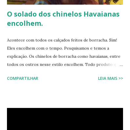
O solado dos chinelos Havaianas
encolhem.
Acontece com todos os calçados feitos de borracha. Sim!
Eles encolhem com o tempo. Pesquisamos e temos a
explicação. Os chinelos de borracha como havaianas, entre
todos os outros nesse estilo encolhem. Todo produto que
tem na sua composição a elasticidade irá sofrer influência
COMPARTILHAR
LEIA MAIS >>
tanto do calor quanto do frio, ou seja, durante o processo
de produção a matéria utilizada ainda não sofreu nenhuma
influência, ela é chamada de matéria virgem, o produto só
irá se alterar quando chegar na casa do consumidor, onde
será molhado e exposto ao sol, sendo assim o chinelo pode
encolher de 1 a 2 cm. A comprovação é simples, se você
utilizar o chinelo adquirido no ano passado você verá que