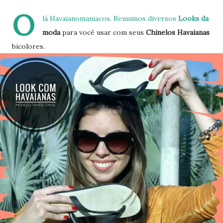
O
lá Havaianomaniacos. Reunimos diversos
Looks da
moda
para você usar com seus
Chinelos Havaianas
bicolores.