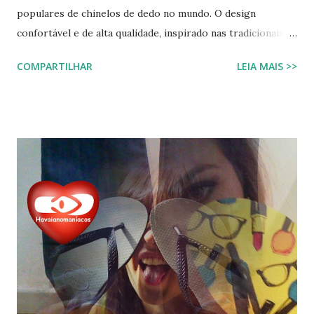
populares de chinelos de dedo no mundo. O design
confortável e de alta qualidade, inspirado nas tradicionais
sandálias japonesas, a Havaianas rapidamente conquistou o
COMPARTILHAR
LEIA MAIS >>
coração dos consumidores em todo o mundo. Hoje, a marca
é propriedade da Alpargatas S.A., uma empresa brasileira
que é uma das maiores fabricantes de calçados da América
Latina. A Havaianas é vendida em mais de 100 países, sendo
uma marca frequentemente associada ao estilo de vida
descontraído e ao clima quente. Além dos chinelos, a marca
também oferece bolsas, mochilas e acessórios, solidificando
sua presença na moda e na cultura popular. A Havaianas tem
colaborado com diversas marcas e celebridades ao longo
dos anos, criando coleções limitadas e edições especiais de
seus produtos. Amplamente conhecida por seus esforços
de responsabilidade social e ambiental, a havaianas
implementa práticas sustentáveis em sua p...