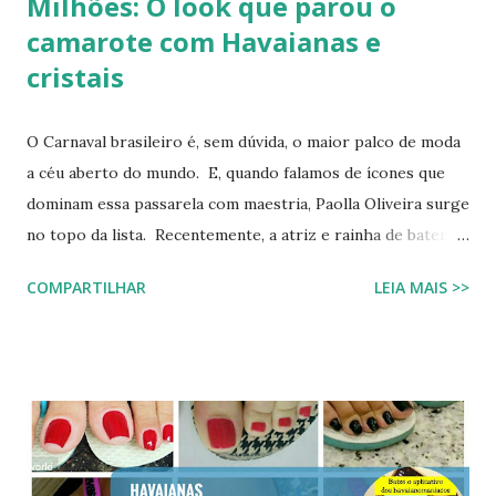
Milhões: O look que parou o
camarote com Havaianas e
cristais
O Carnaval brasileiro é, sem dúvida, o maior palco de moda
a céu aberto do mundo. E, quando falamos de ícones que
dominam essa passarela com maestria, Paolla Oliveira surge
no topo da lista. Recentemente, a atriz e rainha de bateria
quebrou a internet ao compartilhar os detalhes de sua
COMPARTILHAR
LEIA MAIS >>
preparação para o Camarote Havaianas , na Sapucaí. Com o
humor que lhe é peculiar, Paolla anunciou que iria "bem
basiquinha", enquanto exibia um figurino que é a própria
definição de opulência, criatividade e brasilidade. Nesta
matéria, mergulhamos nos detalhes técnicos e estéticos do
look, com foco especial no calçado que desafiou as leis da
gravidade e da moda: o salto plataforma construído com