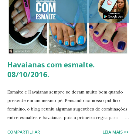
Havaianas . A ironia da "Basiquinha": O figurino de joias
Antes de chegarmos aos pés, precisamos falar sobre a
armadura de brilho que Paolla ostentou. O conjunto,
composto por um top e uma minissaia, não era apenas
"bordado", mas sim uma escultura de pedrarias
multicoloridas . ...
Havaianas com esmalte.
08/10/2016.
Esmalte e Havaianas sempre se deram muito bem quando
presente em um mesmo pé. Pensando no nosso público
feminino, o blog reuniu algumas sugestões de combinações
entre esmaltes e havaianas, pois a primeira regra para
estar de havaianas é ter os pés bem cuidados. FAÇA SUA
COMPARTILHAR
LEIA MAIS >>
BUSCA PERSONALIZADA NOS ACERVOS DO BLOG