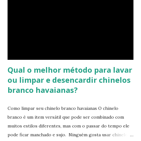
ele está mais justo ao seu pé e se comprar um novo e
medir com o antigo a diferença irá aparecer também,
portanto não se assustem, chinelo de borracha encolhe
sim! * Fonte:
https://www.facebook.com/stillozcuritiba/posts/5438109
29037645 Logo temos que ter o cuidado de comprar os
chi...
Qual o melhor método para lavar
ou limpar e desencardir chinelos
branco havaianas?
Como limpar seu chinelo branco havaianas O chinelo
branco é um item versátil que pode ser combinado com
muitos estilos diferentes, mas com o passar do tempo ele
pode ficar manchado e sujo. Ninguém gosta usar chinelo