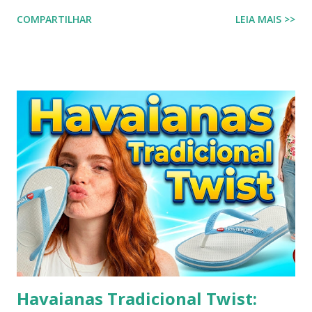
sujo ou um chinelo encardido, ainda mais forem na cor
COMPARTILHAR
LEIA MAIS >>
branca ou alguma cor clara, principalmente os chinelos
havaianas. O chinelo branco é um calçado coringa para
diversas composições de look do dia, porém possui o
inconveniente de ser um calçado fácil de sujar. Nada melhor
que um look com chinelo, não é mesmo? Não se preocupe,
existem ótimas técnicas que você pode usar para limpar e
deixar seu chinelo branco brilhando novamente. Aprenda
como fazer isso agora mesmo! Um chinelo que combina
muito bem com peças jeans é o chinelo havaianas modelo
tradicional, o modelo bicolor da havaianas. Principalmente o
modelo na versão branco e azul claro. Como manter
havaianas branca O chinelo branco é uma peça elegante que
combina com quase tudo, mas precisa de um pouco de ...
Havaianas Tradicional Twist: