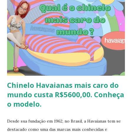
o amigo havaianas acontece no final do ano para
comemorar o final do ano letivo nas escolas, nas
confraternizações do trabalho, nas festas de fim de ano,
etc.. Além da diversão que a brincadeira proporciona,
também é uma excelente oportunidade de ganhar muitas
havaianas e incorporar sua coleção.
Chinelo Havaianas mais caro do
mundo custa R$5600,00. Conheça
o modelo.
Desde sua fundação em 1962, no Brasil, a Havaianas tem se
destacado como uma das marcas mais conhecidas e