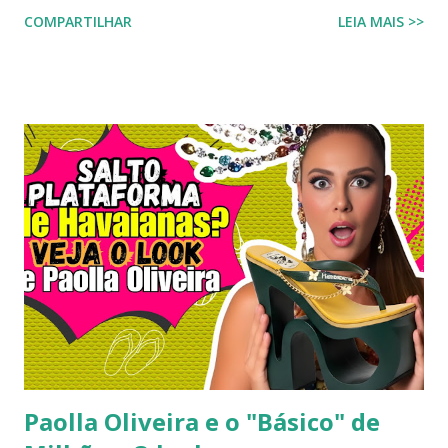
um calçado que une o conforto clássico da borracha com a
COMPARTILHAR
LEIA MAIS >>
riqueza cultural do Nordeste brasileiro, o Chinelo
Havaianas Top Boa Noite é a escolha ideal. Inspirado no
tradicional bordado da Ilha do Ferro, em Alagoas, este
modelo promete transformar o seu visual de verão em uma
verdadeira declaração de estilo e arte. Você já imaginou
carregar na sola dos seus pés uma tradição que é
transmitida de geração em geração pelas artesãs do sertão
alagoano? O grande segredo deste lançamento está na
habilidade de traduzir a identidade cultural brasileira em um
acessório de moda contemporâneo, sem perder a essência
da versatilidade que consagrou o formato clássico. É a
união perfeita entre a tradição nordestina e a modernidade
urbana que o seu guarda-ro...
Paolla Oliveira e o "Básico" de