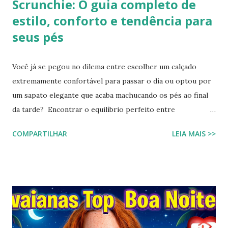
Scrunchie: O guia completo de
estilo, conforto e tendência para
seus pés
Você já se pegou no dilema entre escolher um calçado
extremamente confortável para passar o dia ou optou por
um sapato elegante que acaba machucando os pés ao final
da tarde? Encontrar o equilíbrio perfeito entre
sofisticação visual e o aconchego da borracha macia
COMPARTILHAR
LEIA MAIS >>
costumava ser um desafio na moda feminina e urbana.
Contudo, as fronteiras entre o casual e o chique estão cada
vez mais tênues no street style global. Com o retorno
triunfal das estéticas e acessórios inspirados nos anos 90 e
2000, o famoso scrunchie aquele elástico de cabelo
revestido de tecido franzido conquistou passarelas, vitrines
e o guarda-roupa das principais influenciadoras de moda.