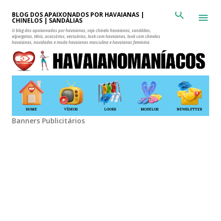
Pular para o conteúdo principal
BLOG DOS APAIXONADOS POR HAVAIANAS |
CHINELOS | SANDÁLIAS
O blog dos apaixonados por havaianas, seja chinelo havaianas, sandálias,
alpargatas, tênis, acessórios, vestuários, look com havaianas, look com chinelos
havaianas, novidades e moda havaianas masculina e havaianas feminina.
HOME
VÍDEOS
LOOKS
MODELOS
NEWSLETTER
Banners Publicitários