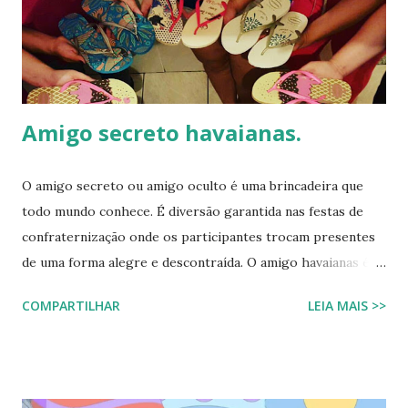
que esse look viralizou, como a atriz combinou o modelo
Top preto, por que celebridades adoram esse clássico
brasileiro e como você pode reproduzir o visual da Kelly
Brook com facilidade. Vamos mergu...
Amigo secreto havaianas.
O amigo secreto ou amigo oculto é uma brincadeira que
todo mundo conhece. É diversão garantida nas festas de
confraternização onde os participantes trocam presentes
de uma forma alegre e descontraída. O amigo havaianas é
uma espécie de amigo secreto ou amigo oculto onde os
COMPARTILHAR
LEIA MAIS >>
participantes trocam exclusivamente sandálias havaianas
como presente. O amigo havaianas, caiu no gosto popular,
devido ao preço e variedade de modelos disponíveis
atualmente e afinal havaianas todo mundo usa! Geralmente