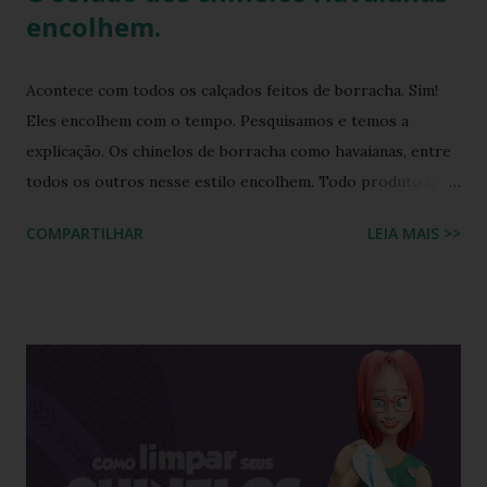
encolhem.
Acontece com todos os calçados feitos de borracha. Sim!
Eles encolhem com o tempo. Pesquisamos e temos a
explicação. Os chinelos de borracha como havaianas, entre
todos os outros nesse estilo encolhem. Todo produto que
tem na sua composição a elasticidade irá sofrer influência
COMPARTILHAR
LEIA MAIS >>
tanto do calor quanto do frio, ou seja, durante o processo
de produção a matéria utilizada ainda não sofreu nenhuma
influência, ela é chamada de matéria virgem, o produto só
irá se alterar quando chegar na casa do consumidor, onde
será molhado e exposto ao sol, sendo assim o chinelo pode
encolher de 1 a 2 cm. A comprovação é simples, se você
utilizar o chinelo adquirido no ano passado você verá que
ele está mais justo ao seu pé e se comprar um novo e
medir com o antigo a diferença irá aparecer também,