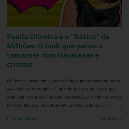
Top preto, por que celebridades adoram esse clássico
brasileiro e como você pode reproduzir o visual da Kelly
Brook com facilidade. Vamos mergu...
Paolla Oliveira e o "Básico" de
Milhões: O look que parou o
camarote com Havaianas e
cristais
O Carnaval brasileiro é, sem dúvida, o maior palco de moda
a céu aberto do mundo. E, quando falamos de ícones que
dominam essa passarela com maestria, Paolla Oliveira surge
no topo da lista. Recentemente, a atriz e rainha de bateria
quebrou a internet ao compartilhar os detalhes de sua
COMPARTILHAR
LEIA MAIS >>
preparação para o Camarote Havaianas , na Sapucaí. Com o