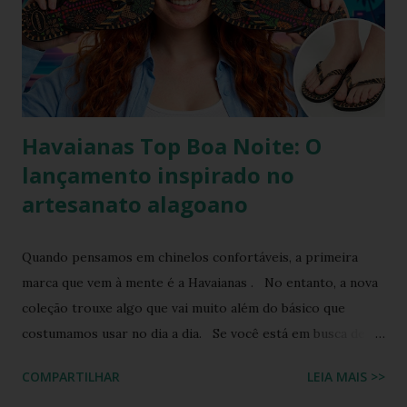
o melhor dos dois mundos. O Chinelo Havaianas Top
Scrunchie surge exatamente como essa resposta
fashionista: a fusão impecável da lendária sola de borracha
Havaianas com tiras revestidas de tecido drapeado com
toqu...
Havaianas Top Boa Noite: O
lançamento inspirado no
artesanato alagoano
Quando pensamos em chinelos confortáveis, a primeira
marca que vem à mente é a Havaianas . No entanto, a nova
coleção trouxe algo que vai muito além do básico que
costumamos usar no dia a dia. Se você está em busca de
um calçado que une o conforto clássico da borracha com a
COMPARTILHAR
LEIA MAIS >>
riqueza cultural do Nordeste brasileiro, o Chinelo