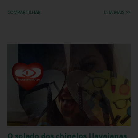
sandálias japonesas, a Havaianas rapidamente conquistou o
COMPARTILHAR
LEIA MAIS >>
coração dos consumidores em todo o mundo. Hoje, a marca
é propriedade da Alpargatas S.A., uma empresa brasileira
que é uma das maiores fabricantes de calçados da América
Latina. A Havaianas é vendida em mais de 100 países, sendo
uma marca frequentemente associada ao estilo de vida
descontraído e ao clima quente. Além dos chinelos, a marca
também oferece bolsas, mochilas e acessórios, solidificando
sua presença na moda e na cultura popular. A Havaianas tem
colaborado com diversas marcas e celebridades ao longo
dos anos, criando coleções limitadas e edições especiais de
seus produtos. Amplamente conhecida por seus esforços
de responsabilidade social e ambiental, a havaianas
implementa práticas sustentáveis em sua p...
O solado dos chinelos Havaianas