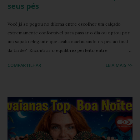
seus pés
Você já se pegou no dilema entre escolher um calçado
extremamente confortável para passar o dia ou optou por
um sapato elegante que acaba machucando os pés ao final
da tarde? Encontrar o equilíbrio perfeito entre
sofisticação visual e o aconchego da borracha macia
COMPARTILHAR
LEIA MAIS >>
costumava ser um desafio na moda feminina e urbana.
Contudo, as fronteiras entre o casual e o chique estão cada
vez mais tênues no street style global. Com o retorno
triunfal das estéticas e acessórios inspirados nos anos 90 e
2000, o famoso scrunchie aquele elástico de cabelo
revestido de tecido franzido conquistou passarelas, vitrines
e o guarda-roupa das principais influenciadoras de moda.
Percebendo esse movimento de resgate retrô com toque
contemporâneo, a Havaianas trouxe uma inovação que une