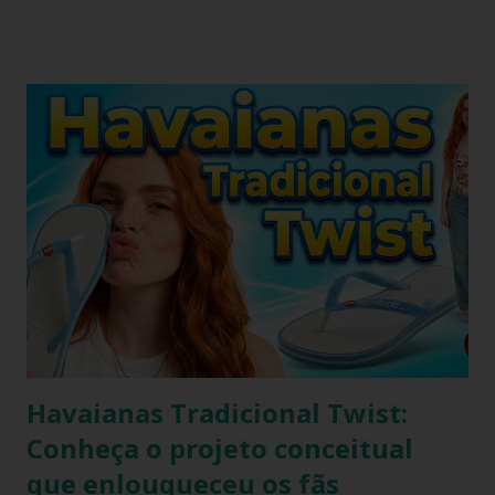
havaianas. O chinelo branco é um calçado coringa para
diversas composições de look do dia, porém possui o
inconveniente de ser um calçado fácil de sujar. Nada melhor
que um look com chinelo, não é mesmo? Não se preocupe,
existem ótimas técnicas que você pode usar para limpar e
deixar seu chinelo branco brilhando novamente. Aprenda
como fazer isso agora mesmo! Um chinelo que combina
muito bem com peças jeans é o chinelo havaianas modelo
tradicional, o modelo bicolor da havaianas. Principalmente o
modelo na versão branco e azul claro. Como manter
havaianas branca O chinelo branco é uma peça elegante que
combina com quase tudo, mas precisa de um pouco de ...
Havaianas Tradicional Twist:
Conheça o projeto conceitual
que enlouqueceu os fãs