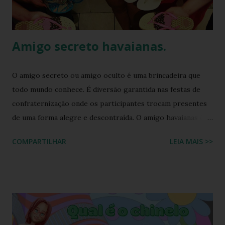
Amigo secreto havaianas.
O amigo secreto ou amigo oculto é uma brincadeira que
todo mundo conhece. É diversão garantida nas festas de
confraternização onde os participantes trocam presentes
de uma forma alegre e descontraída. O amigo havaianas é
uma espécie de amigo secreto ou amigo oculto onde os
COMPARTILHAR
LEIA MAIS >>
participantes trocam exclusivamente sandálias havaianas
como presente. O amigo havaianas, caiu no gosto popular,
devido ao preço e variedade de modelos disponíveis
atualmente e afinal havaianas todo mundo usa! Geralmente
o amigo havaianas acontece no final do ano para
comemorar o final do ano letivo nas escolas, nas