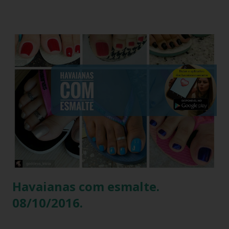
humor que lhe é peculiar, Paolla anunciou que iria "bem
basiquinha", enquanto exibia um figurino que é a própria
definição de opulência, criatividade e brasilidade. Nesta
matéria, mergulhamos nos detalhes técnicos e estéticos do
look, com foco especial no calçado que desafiou as leis da
gravidade e da moda: o salto plataforma construído com
Havaianas . A ironia da "Basiquinha": O figurino de joias
Antes de chegarmos aos pés, precisamos falar sobre a
armadura de brilho que Paolla ostentou. O conjunto,
composto por um top e uma minissaia, não era apenas
"bordado", mas sim uma escultura de pedrarias
multicoloridas . ...
Havaianas com esmalte.
08/10/2016.