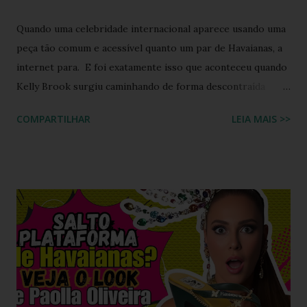
Quando uma celebridade internacional aparece usando uma
peça tão comum e acessível quanto um par de Havaianas, a
internet para. E foi exatamente isso que aconteceu quando
Kelly Brook surgiu caminhando de forma descontraída
usando Havaianas modelo Top preto , em um look casual
COMPARTILHAR
LEIA MAIS >>
que se tornou rapidamente uma inspiração para fãs de
moda e apaixonados pela marca. O encontro entre a
naturalidade de Kelly e a simplicidade clássica das Havaianas
criou um momento fashion que capturou a essência do
“estilo real da vida real”: confortável, descomplicado e
totalmente copiável. É aquele tipo de visual que mostra
que moda não precisa ser cara, extravagante ou complexa e
que até as celebridades mais glamourosas valorizam peças
acessíveis que todo mundo pode ter. Hoje você vai ver por
que esse look viralizou, como a atriz combinou o modelo