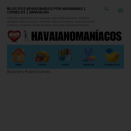
Pular para o conteúdo principal
BLOG DOS APAIXONADOS POR HAVAIANAS |
CHINELOS | SANDÁLIAS
O blog dos apaixonados por havaianas, seja chinelo havaianas, sandálias,
alpargatas, tênis, acessórios, vestuários, look com havaianas, look com chinelos
havaianas, novidades e moda havaianas masculina e havaianas feminina.
HOME
VÍDEOS
LOOKS
MODELOS
NEWSLETTER
Banners Publicitários