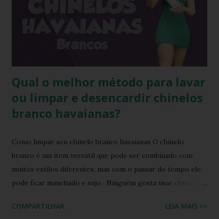
portanto não se assustem, chinelo de borracha encolhe
sim! * Fonte:
https://www.facebook.com/stillozcuritiba/posts/5438109
29037645 Logo temos que ter o cuidado de comprar os
chi...
Qual o melhor método para lavar
ou limpar e desencardir chinelos
branco havaianas?
Como limpar seu chinelo branco havaianas O chinelo
branco é um item versátil que pode ser combinado com
muitos estilos diferentes, mas com o passar do tempo ele
pode ficar manchado e sujo. Ninguém gosta usar chinelo
sujo ou um chinelo encardido, ainda mais forem na cor
COMPARTILHAR
LEIA MAIS >>
branca ou alguma cor clara, principalmente os chinelos