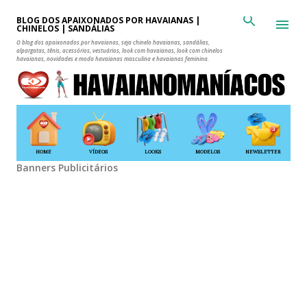
Pular para o conteúdo principal
BLOG DOS APAIXONADOS POR HAVAIANAS |
CHINELOS | SANDÁLIAS
O blog dos apaixonados por havaianas, seja chinelo havaianas, sandálias,
alpargatas, tênis, acessórios, vestuários, look com havaianas, look com chinelos
havaianas, novidades e moda havaianas masculina e havaianas feminina.
HOME
VÍDEOS
LOOKS
MODELOS
NEWSLETTER
Banners Publicitários