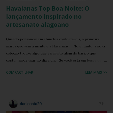
Havaianas Top Boa Noite: O
lançamento inspirado no
artesanato alagoano
Quando pensamos em chinelos confortáveis, a primeira
marca que vem à mente é a Havaianas . No entanto, a nova
coleção trouxe algo que vai muito além do básico que
costumamos usar no dia a dia. Se você está em busca de
um calçado que une o conforto clássico da borracha com a
COMPARTILHAR
LEIA MAIS >>
riqueza cultural do Nordeste brasileiro, o Chinelo
Havaianas Top Boa Noite é a escolha ideal. Inspirado no
tradicional bordado da Ilha do Ferro, em Alagoas, este
modelo promete transformar o seu visual de verão em uma
verdadeira declaração de estilo e arte. Você já imaginou
carregar na sola dos seus pés uma tradição que é