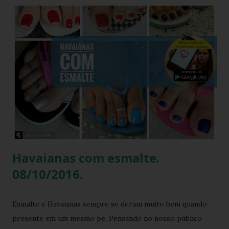
triunfal das estéticas e acessórios inspirados nos anos 90 e
2000, o famoso scrunchie aquele elástico de cabelo
revestido de tecido franzido conquistou passarelas, vitrines
e o guarda-roupa das principais influenciadoras de moda.
Percebendo esse movimento de resgate retrô com toque
contemporâneo, a Havaianas trouxe uma inovação que une
o melhor dos dois mundos. O Chinelo Havaianas Top
Scrunchie surge exatamente como essa resposta
fashionista: a fusão impecável da lendária sola de borracha
Havaianas com tiras revestidas de tecido drapeado com
toqu...
Havaianas com esmalte.
08/10/2016.
Esmalte e Havaianas sempre se deram muito bem quando
presente em um mesmo pé. Pensando no nosso público