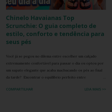
Chinelo Havaianas Top
Scrunchie: O guia completo de
estilo, conforto e tendência para
seus pés
Você já se pegou no dilema entre escolher um calçado
extremamente confortável para passar o dia ou optou por
um sapato elegante que acaba machucando os pés ao final
da tarde? Encontrar o equilíbrio perfeito entre
sofisticação visual e o aconchego da borracha macia
COMPARTILHAR
LEIA MAIS >>
costumava ser um desafio na moda feminina e urbana.
Contudo, as fronteiras entre o casual e o chique estão cada
vez mais tênues no street style global. Com o retorno