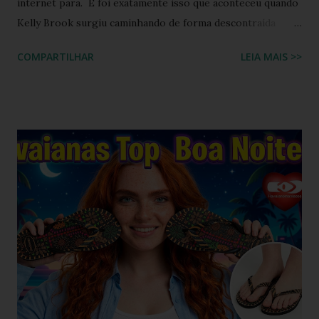
internet para. E foi exatamente isso que aconteceu quando
Kelly Brook surgiu caminhando de forma descontraída
usando Havaianas modelo Top preto , em um look casual
COMPARTILHAR
LEIA MAIS >>
que se tornou rapidamente uma inspiração para fãs de
moda e apaixonados pela marca. O encontro entre a
naturalidade de Kelly e a simplicidade clássica das Havaianas
criou um momento fashion que capturou a essência do
“estilo real da vida real”: confortável, descomplicado e
totalmente copiável. É aquele tipo de visual que mostra
que moda não precisa ser cara, extravagante ou complexa e
que até as celebridades mais glamourosas valorizam peças
acessíveis que todo mundo pode ter. Hoje você vai ver por
que esse look viralizou, como a atriz combinou o modelo
Top preto, por que celebridades adoram esse clássico
brasileiro e como você pode reproduzir o visual da Kelly
Brook com facilidade. Vamos mergu...