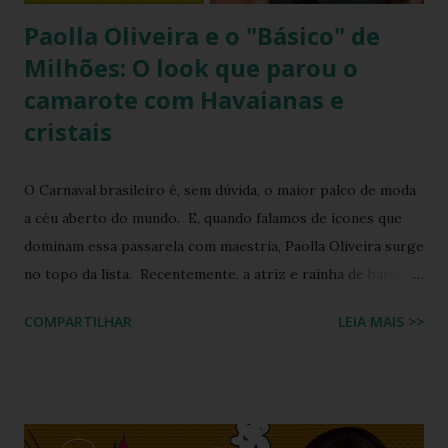
Paolla Oliveira e o "Básico" de
Milhões: O look que parou o
camarote com Havaianas e
cristais
O Carnaval brasileiro é, sem dúvida, o maior palco de moda
a céu aberto do mundo. E, quando falamos de ícones que
dominam essa passarela com maestria, Paolla Oliveira surge
no topo da lista. Recentemente, a atriz e rainha de bateria
quebrou a internet ao compartilhar os detalhes de sua
COMPARTILHAR
LEIA MAIS >>
preparação para o Camarote Havaianas , na Sapucaí. Com o
humor que lhe é peculiar, Paolla anunciou que iria "bem
basiquinha", enquanto exibia um figurino que é a própria
definição de opulência, criatividade e brasilidade. Nesta
matéria, mergulhamos nos detalhes técnicos e estéticos do