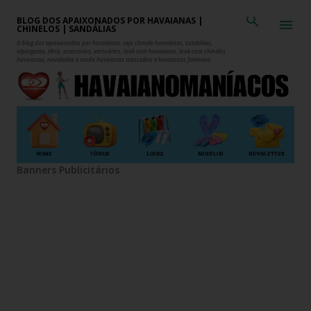
Pular para o conteúdo principal
BLOG DOS APAIXONADOS POR HAVAIANAS |
CHINELOS | SANDÁLIAS
O blog dos apaixonados por havaianas, seja chinelo havaianas, sandálias,
alpargatas, tênis, acessórios, vestuários, look com havaianas, look com chinelos
havaianas, novidades e moda havaianas masculina e havaianas feminina.
HOME
VÍDEOS
LOOKS
MODELOS
NEWSLETTER
Banners Publicitários