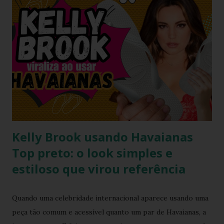
look, com foco especial no calçado que desafiou as leis da
gravidade e da moda: o salto plataforma construído com
Havaianas . A ironia da "Basiquinha": O figurino de joias
Antes de chegarmos aos pés, precisamos falar sobre a
armadura de brilho que Paolla ostentou. O conjunto,
composto por um top e uma minissaia, não era apenas
"bordado", mas sim uma escultura de pedrarias
multicoloridas . ...
Kelly Brook usando Havaianas
Top preto: o look simples e
estiloso que virou referência
Quando uma celebridade internacional aparece usando uma
peça tão comum e acessível quanto um par de Havaianas, a