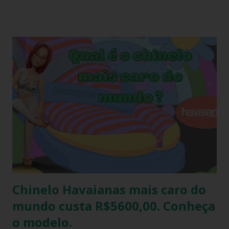
como presente. O amigo havaianas, caiu no gosto popular,
devido ao preço e variedade de modelos disponíveis
atualmente e afinal havaianas todo mundo usa! Geralmente
o amigo havaianas acontece no final do ano para
comemorar o final do ano letivo nas escolas, nas
confraternizações do trabalho, nas festas de fim de ano,
etc.. Além da diversão que a brincadeira proporciona,
também é uma excelente oportunidade de ganhar muitas
havaianas e incorporar sua coleção.
Chinelo Havaianas mais caro do
mundo custa R$5600,00. Conheça
o modelo.