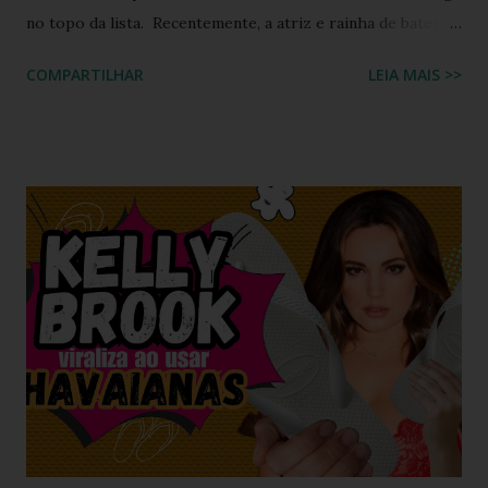
no topo da lista. Recentemente, a atriz e rainha de bateria
quebrou a internet ao compartilhar os detalhes de sua
COMPARTILHAR
LEIA MAIS >>
preparação para o Camarote Havaianas , na Sapucaí. Com o
humor que lhe é peculiar, Paolla anunciou que iria "bem
basiquinha", enquanto exibia um figurino que é a própria
definição de opulência, criatividade e brasilidade. Nesta
matéria, mergulhamos nos detalhes técnicos e estéticos do
look, com foco especial no calçado que desafiou as leis da
gravidade e da moda: o salto plataforma construído com
Havaianas . A ironia da "Basiquinha": O figurino de joias
Antes de chegarmos aos pés, precisamos falar sobre a
armadura de brilho que Paolla ostentou. O conjunto,
composto por um top e uma minissaia, não era apenas
"bordado", mas sim uma escultura de pedrarias
multicoloridas . ...