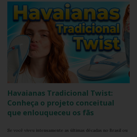
será molhado e exposto ao sol, sendo assim o chinelo pode
encolher de 1 a 2 cm. A comprovação é simples, se você
utilizar o chinelo adquirido no ano passado você verá que
ele está mais justo ao seu pé e se comprar um novo e
medir com o antigo a diferença irá aparecer também,
portanto não se assustem, chinelo de borracha encolhe
sim! * Fonte:
https://www.facebook.com/stillozcuritiba/posts/5438109
29037645 Logo temos que ter o cuidado de comprar os
chi...
Havaianas Tradicional Twist:
Conheça o projeto conceitual
que enlouqueceu os fãs
Se você viveu intensamente as últimas décadas no Brasil ou