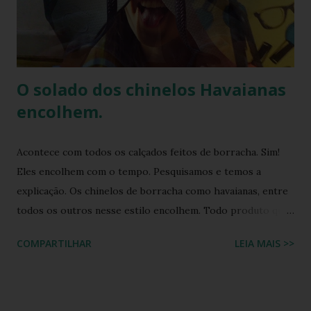
seus produtos. Amplamente conhecida por seus esforços
de responsabilidade social e ambiental, a havaianas
implementa práticas sustentáveis em sua p...
O solado dos chinelos Havaianas
encolhem.
Acontece com todos os calçados feitos de borracha. Sim!
Eles encolhem com o tempo. Pesquisamos e temos a
explicação. Os chinelos de borracha como havaianas, entre
todos os outros nesse estilo encolhem. Todo produto que
tem na sua composição a elasticidade irá sofrer influência
COMPARTILHAR
LEIA MAIS >>
tanto do calor quanto do frio, ou seja, durante o processo
de produção a matéria utilizada ainda não sofreu nenhuma
influência, ela é chamada de matéria virgem, o produto só
irá se alterar quando chegar na casa do consumidor, onde