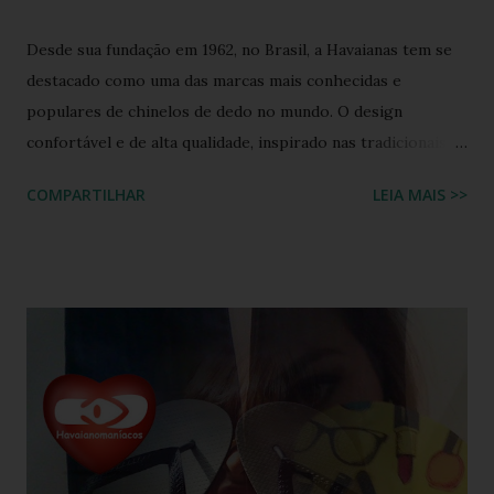
Desde sua fundação em 1962, no Brasil, a Havaianas tem se
destacado como uma das marcas mais conhecidas e
populares de chinelos de dedo no mundo. O design
confortável e de alta qualidade, inspirado nas tradicionais
sandálias japonesas, a Havaianas rapidamente conquistou o
COMPARTILHAR
LEIA MAIS >>
coração dos consumidores em todo o mundo. Hoje, a marca
é propriedade da Alpargatas S.A., uma empresa brasileira
que é uma das maiores fabricantes de calçados da América
Latina. A Havaianas é vendida em mais de 100 países, sendo
uma marca frequentemente associada ao estilo de vida
descontraído e ao clima quente. Além dos chinelos, a marca
também oferece bolsas, mochilas e acessórios, solidificando
sua presença na moda e na cultura popular. A Havaianas tem
colaborado com diversas marcas e celebridades ao longo
dos anos, criando coleções limitadas e edições especiais de