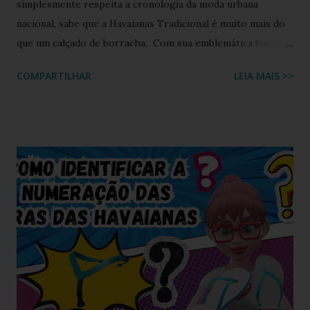
simplesmente respeita a cronologia da moda urbana
nacional, sabe que a Havaianas Tradicional é muito mais do
que um calçado de borracha. Com sua emblemática base
colorida e o topo da sola em uma cor contrastante, ela se
COMPARTILHAR
LEIA MAIS >>
consolidou como o maior ícone cultural das nossas praias,
calçadões e lares. Ela moldou a identidade visual de um país
inteiro. Mas o que acontece quando o fervor dos
colecionadores encontra as tendências futuristas de design
de calçados? A resposta está em um manifesto de
criatividade digital que está balançando as comunidades de
entusiastas: a Havaianas Tradicional Twist . Inspirada no
recente movimento do mercado de sandálias que viu o
surgimento de modelos com tiras estilizadas e
tridimensionais, este projeto conceitual chega para
resgatar a nostalgia e redefinir as expectativas visuais em
2026. A proposta equilibra perfeitamente o formato