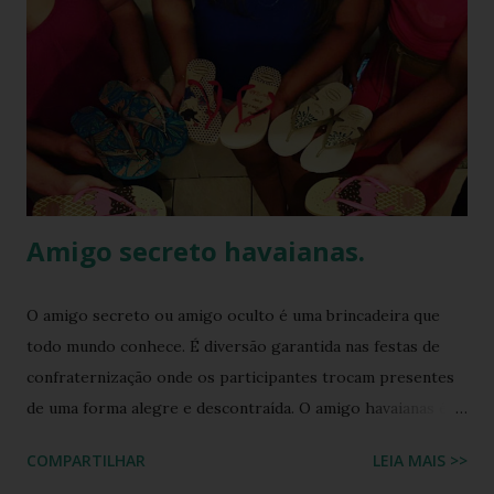
que moda não precisa ser cara, extravagante ou complexa e
que até as celebridades mais glamourosas valorizam peças
acessíveis que todo mundo pode ter. Hoje você vai ver por
que esse look viralizou, como a atriz combinou o modelo
Top preto, por que celebridades adoram esse clássico
brasileiro e como você pode reproduzir o visual da Kelly
Brook com facilidade. Vamos mergu...
Amigo secreto havaianas.
O amigo secreto ou amigo oculto é uma brincadeira que
todo mundo conhece. É diversão garantida nas festas de
confraternização onde os participantes trocam presentes
de uma forma alegre e descontraída. O amigo havaianas é
uma espécie de amigo secreto ou amigo oculto onde os
COMPARTILHAR
LEIA MAIS >>
participantes trocam exclusivamente sandálias havaianas