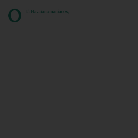
O
lá Havaianomaníacos,