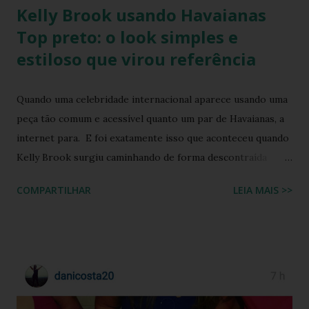
Kelly Brook usando Havaianas
Top preto: o look simples e
estiloso que virou referência
Quando uma celebridade internacional aparece usando uma
peça tão comum e acessível quanto um par de Havaianas, a
internet para. E foi exatamente isso que aconteceu quando
Kelly Brook surgiu caminhando de forma descontraída
usando Havaianas modelo Top preto , em um look casual
COMPARTILHAR
LEIA MAIS >>
que se tornou rapidamente uma inspiração para fãs de
moda e apaixonados pela marca. O encontro entre a
naturalidade de Kelly e a simplicidade clássica das Havaianas
criou um momento fashion que capturou a essência do
“estilo real da vida real”: confortável, descomplicado e
totalmente copiável. É aquele tipo de visual que mostra