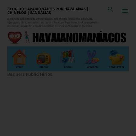
Pular para o conteúdo principal
BLOG DOS APAIXONADOS POR HAVAIANAS |
CHINELOS | SANDÁLIAS
O blog dos apaixonados por havaianas, seja chinelo havaianas, sandálias,
alpargatas, tênis, acessórios, vestuários, look com havaianas, look com chinelos
havaianas, novidades e moda havaianas masculina e havaianas feminina.
HOME
VÍDEOS
LOOKS
MODELOS
NEWSLETTER
Banners Publicitários