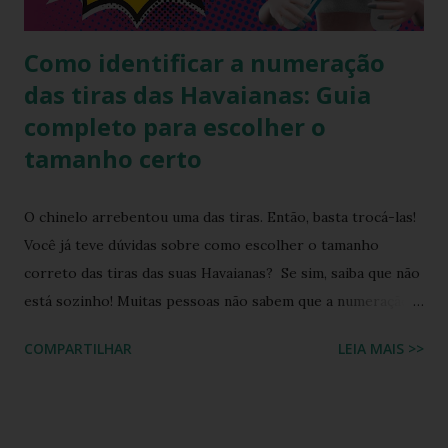
clássico que deu início ao império da marca com uma ...
Como identificar a numeração
das tiras das Havaianas: Guia
completo para escolher o
tamanho certo
O chinelo arrebentou uma das tiras. Então, basta trocá-las!
Você já teve dúvidas sobre como escolher o tamanho
correto das tiras das suas Havaianas? Se sim, saiba que não
está sozinho! Muitas pessoas não sabem que a numeração
das tiras dos chinelos Havaianas traz informações
COMPARTILHAR
LEIA MAIS >>
importantes para garantir o ajuste perfeito. Neste post,
você vai aprender a identificar esses detalhes essenciais e
entender o que cada número e letra significam, evitando
assim erros na hora da compra de um tira para