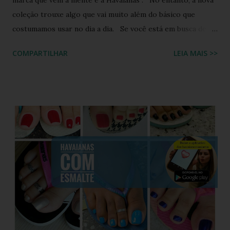
coleção trouxe algo que vai muito além do básico que
costumamos usar no dia a dia. Se você está em busca de
um calçado que une o conforto clássico da borracha com a
COMPARTILHAR
LEIA MAIS >>
riqueza cultural do Nordeste brasileiro, o Chinelo
Havaianas Top Boa Noite é a escolha ideal. Inspirado no
tradicional bordado da Ilha do Ferro, em Alagoas, este
modelo promete transformar o seu visual de verão em uma
verdadeira declaração de estilo e arte. Você já imaginou
carregar na sola dos seus pés uma tradição que é
transmitida de geração em geração pelas artesãs do sertão
alagoano? O grande segredo deste lançamento está na
habilidade de traduzir a identidade cultural brasileira em um
acessório de moda contemporâneo, sem perder a essência
da versatilidade que consagrou o formato clássico. É a
união perfeita entre a tradição nordestina e a modernidade
urbana que o seu guarda-ro...