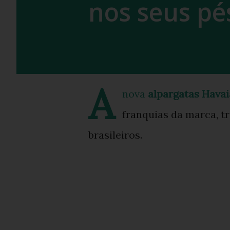
nos seus pé
A
nova
alpargatas Hava
franquias da marca, t
brasileiros.