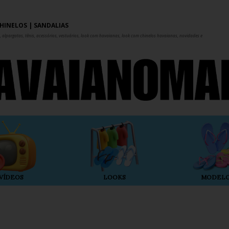
Pular para o conteúdo principal
HINELOS | SANDÁLIAS
 alpargatas, tênis, acessórios, vestuários, look com havaianas, look com chinelos havaianas, novidades e
VÍDEOS
LOOKS
MODEL