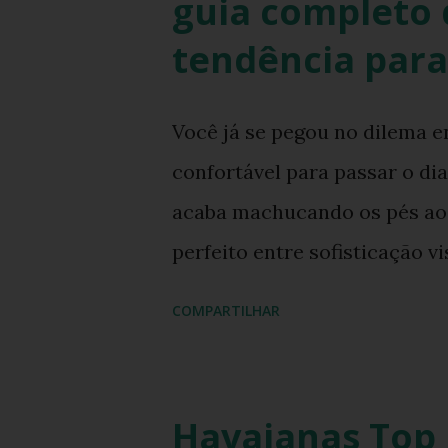
guia completo d
tendência para
Você já se pegou no dilema 
confortável para passar o di
acaba machucando os pés ao f
perfeito entre sofisticação 
costumava ser um desafio na
COMPARTILHAR
fronteiras entre o casual e o
street style global. Com o re
inspirados nos anos 90 e 200
Havaianas Top 