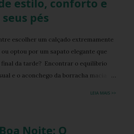
e estilo, conforto e
 seus pés
entre escolher um calçado extremamente
a ou optou por um sapato elegante que
inal da tarde? Encontrar o equilíbrio
visual e o aconchego da borracha macia
 moda feminina e urbana. Contudo, as
LEIA MAIS >>
 chique estão cada vez mais tênues no
torno triunfal das estéticas e acessórios
0, o famoso scrunchie aquele elástico de
Boa Noite: O