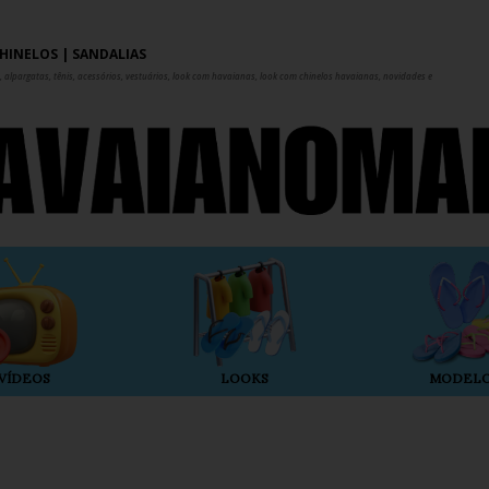
Pular para o conteúdo principal
HINELOS | SANDÁLIAS
 alpargatas, tênis, acessórios, vestuários, look com havaianas, look com chinelos havaianas, novidades e
VÍDEOS
LOOKS
MODEL