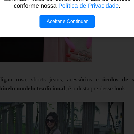
conforme nossa
Política de Privacidade
.
Aceitar e Continuar
digan rosa, shorts jeans, acessórios e
óculos de s
hinelo modelo tradicional
, é o destaque desse look.