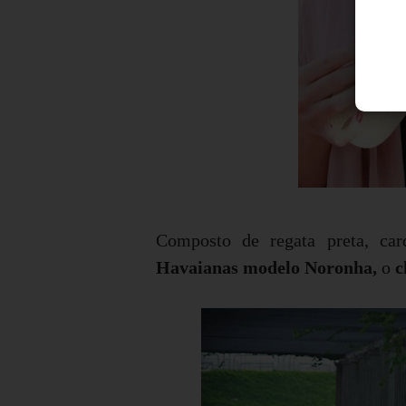
Composto de regata preta, car
Havaianas modelo Noronha,
o
c