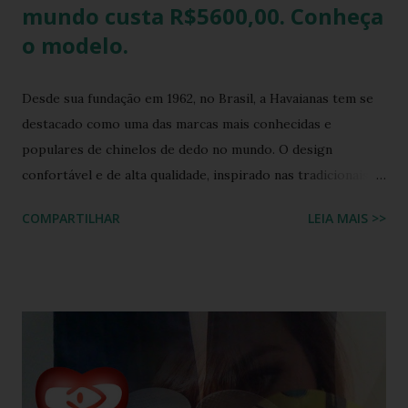
mundo custa R$5600,00. Conheça
o modelo.
Desde sua fundação em 1962, no Brasil, a Havaianas tem se
destacado como uma das marcas mais conhecidas e
populares de chinelos de dedo no mundo. O design
confortável e de alta qualidade, inspirado nas tradicionais
sandálias japonesas, a Havaianas rapidamente conquistou o
COMPARTILHAR
LEIA MAIS >>
coração dos consumidores em todo o mundo. Hoje, a marca
é propriedade da Alpargatas S.A., uma empresa brasileira
que é uma das maiores fabricantes de calçados da América
Latina. A Havaianas é vendida em mais de 100 países, sendo
uma marca frequentemente associada ao estilo de vida
descontraído e ao clima quente. Além dos chinelos, a marca
também oferece bolsas, mochilas e acessórios, solidificando
sua presença na moda e na cultura popular. A Havaianas tem