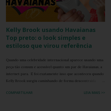
da versatilidade que consagrou o formato clássico. É a
união perfeita entre a tradição nordestina e a modernidade
urbana que o seu guarda-ro...
Kelly Brook usando Havaianas
Top preto: o look simples e
estiloso que virou referência
Quando uma celebridade internacional aparece usando uma
peça tão comum e acessível quanto um par de Havaianas, a
internet para. E foi exatamente isso que aconteceu quando
Kelly Brook surgiu caminhando de forma descontraída
usando Havaianas modelo Top preto , em um look casual
COMPARTILHAR
LEIA MAIS >>
que se tornou rapidamente uma inspiração para fãs de
moda e apaixonados pela marca. O encontro entre a
naturalidade de Kelly e a simplicidade clássica das Havaianas