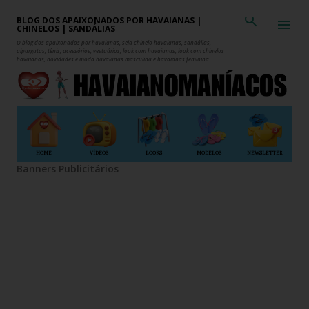
Pular para o conteúdo principal
BLOG DOS APAIXONADOS POR HAVAIANAS |
CHINELOS | SANDÁLIAS
O blog dos apaixonados por havaianas, seja chinelo havaianas, sandálias,
alpargatas, tênis, acessórios, vestuários, look com havaianas, look com chinelos
havaianas, novidades e moda havaianas masculina e havaianas feminina.
HOME
VÍDEOS
LOOKS
MODELOS
NEWSLETTER
Banners Publicitários