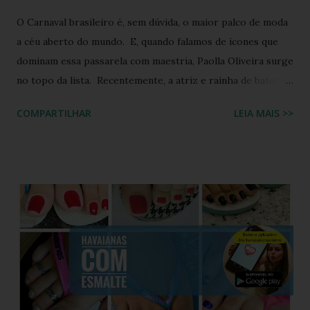
O Carnaval brasileiro é, sem dúvida, o maior palco de moda
a céu aberto do mundo. E, quando falamos de ícones que
dominam essa passarela com maestria, Paolla Oliveira surge
no topo da lista. Recentemente, a atriz e rainha de bateria
quebrou a internet ao compartilhar os detalhes de sua
COMPARTILHAR
LEIA MAIS >>
preparação para o Camarote Havaianas , na Sapucaí. Com o
humor que lhe é peculiar, Paolla anunciou que iria "bem
basiquinha", enquanto exibia um figurino que é a própria
definição de opulência, criatividade e brasilidade. Nesta
matéria, mergulhamos nos detalhes técnicos e estéticos do
look, com foco especial no calçado que desafiou as leis da
gravidade e da moda: o salto plataforma construído com
Havaianas . A ironia da "Basiquinha": O figurino de joias
Antes de chegarmos aos pés, precisamos falar sobre a
armadura de brilho que Paolla ostentou. O conjunto,