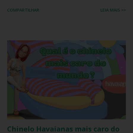
uma espécie de amigo secreto ou amigo oculto onde os
COMPARTILHAR
LEIA MAIS >>
participantes trocam exclusivamente sandálias havaianas
como presente. O amigo havaianas, caiu no gosto popular,
devido ao preço e variedade de modelos disponíveis
atualmente e afinal havaianas todo mundo usa! Geralmente
o amigo havaianas acontece no final do ano para
comemorar o final do ano letivo nas escolas, nas
confraternizações do trabalho, nas festas de fim de ano,
etc.. Além da diversão que a brincadeira proporciona,
também é uma excelente oportunidade de ganhar muitas
havaianas e incorporar sua coleção.
Chinelo Havaianas mais caro do