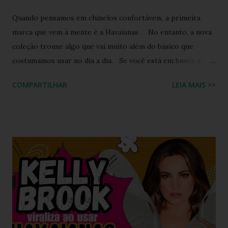
Quando pensamos em chinelos confortáveis, a primeira
marca que vem à mente é a Havaianas . No entanto, a nova
coleção trouxe algo que vai muito além do básico que
costumamos usar no dia a dia. Se você está em busca de
um calçado que une o conforto clássico da borracha com a
COMPARTILHAR
LEIA MAIS >>
riqueza cultural do Nordeste brasileiro, o Chinelo
Havaianas Top Boa Noite é a escolha ideal. Inspirado no
tradicional bordado da Ilha do Ferro, em Alagoas, este
modelo promete transformar o seu visual de verão em uma
verdadeira declaração de estilo e arte. Você já imaginou
carregar na sola dos seus pés uma tradição que é
transmitida de geração em geração pelas artesãs do sertão
alagoano? O grande segredo deste lançamento está na
habilidade de traduzir a identidade cultural brasileira em um
acessório de moda contemporâneo, sem perder a essência