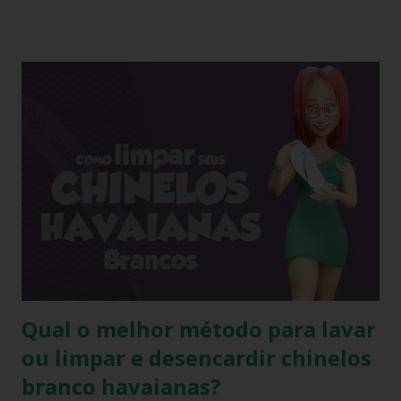
de produção a matéria utilizada ainda não sofreu nenhuma
influência, ela é chamada de matéria virgem, o produto só
irá se alterar quando chegar na casa do consumidor, onde
será molhado e exposto ao sol, sendo assim o chinelo pode
encolher de 1 a 2 cm. A comprovação é simples, se você
utilizar o chinelo adquirido no ano passado você verá que
ele está mais justo ao seu pé e se comprar um novo e
medir com o antigo a diferença irá aparecer também,
portanto não se assustem, chinelo de borracha encolhe
sim! * Fonte:
https://www.facebook.com/stillozcuritiba/posts/5438109
29037645 Logo temos que ter o cuidado de comprar os
chi...
Qual o melhor método para lavar
ou limpar e desencardir chinelos
branco havaianas?