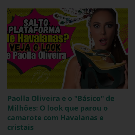
criou um momento fashion que capturou a essência do
“estilo real da vida real”: confortável, descomplicado e
totalmente copiável. É aquele tipo de visual que mostra
que moda não precisa ser cara, extravagante ou complexa e
que até as celebridades mais glamourosas valorizam peças
acessíveis que todo mundo pode ter. Hoje você vai ver por
que esse look viralizou, como a atriz combinou o modelo
Top preto, por que celebridades adoram esse clássico
brasileiro e como você pode reproduzir o visual da Kelly
Brook com facilidade. Vamos mergu...
Paolla Oliveira e o "Básico" de
Milhões: O look que parou o
camarote com Havaianas e
cristais