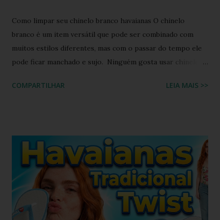
Como limpar seu chinelo branco havaianas O chinelo
branco é um item versátil que pode ser combinado com
muitos estilos diferentes, mas com o passar do tempo ele
pode ficar manchado e sujo. Ninguém gosta usar chinelo
sujo ou um chinelo encardido, ainda mais forem na cor
COMPARTILHAR
LEIA MAIS >>
branca ou alguma cor clara, principalmente os chinelos
havaianas. O chinelo branco é um calçado coringa para
diversas composições de look do dia, porém possui o
inconveniente de ser um calçado fácil de sujar. Nada melhor
que um look com chinelo, não é mesmo? Não se preocupe,
existem ótimas técnicas que você pode usar para limpar e
deixar seu chinelo branco brilhando novamente. Aprenda
como fazer isso agora mesmo! Um chinelo que combina
muito bem com peças jeans é o chinelo havaianas modelo
tradicional, o modelo bicolor da havaianas. Principalmente o