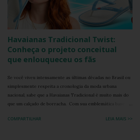
modelo na versão branco e azul claro. Como manter
havaianas branca O chinelo branco é uma peça elegante que
combina com quase tudo, mas precisa de um pouco de ...
Havaianas Tradicional Twist:
Conheça o projeto conceitual
que enlouqueceu os fãs
Se você viveu intensamente as últimas décadas no Brasil ou
simplesmente respeita a cronologia da moda urbana
nacional, sabe que a Havaianas Tradicional é muito mais do
que um calçado de borracha. Com sua emblemática base
colorida e o topo da sola em uma cor contrastante, ela se
COMPARTILHAR
LEIA MAIS >>
consolidou como o maior ícone cultural das nossas praias,
calçadões e lares. Ela moldou a identidade visual de um país
inteiro. Mas o que acontece quando o fervor dos