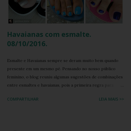
composto por um top e uma minissaia, não era apenas
"bordado", mas sim uma escultura de pedrarias
multicoloridas . ...
Havaianas com esmalte.
08/10/2016.
Esmalte e Havaianas sempre se deram muito bem quando
presente em um mesmo pé. Pensando no nosso público
feminino, o blog reuniu algumas sugestões de combinações
entre esmaltes e havaianas, pois a primeira regra para
estar de havaianas é ter os pés bem cuidados. FAÇA SUA
COMPARTILHAR
LEIA MAIS >>
BUSCA PERSONALIZADA NOS ACERVOS DO BLOG