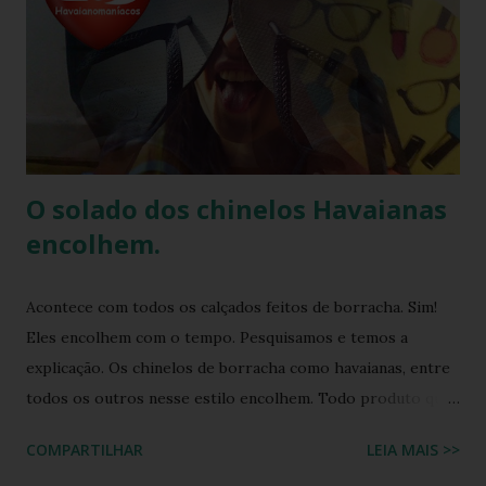
colaborado com diversas marcas e celebridades ao longo
dos anos, criando coleções limitadas e edições especiais de
seus produtos. Amplamente conhecida por seus esforços
de responsabilidade social e ambiental, a havaianas
implementa práticas sustentáveis em sua p...
O solado dos chinelos Havaianas
encolhem.
Acontece com todos os calçados feitos de borracha. Sim!
Eles encolhem com o tempo. Pesquisamos e temos a
explicação. Os chinelos de borracha como havaianas, entre
todos os outros nesse estilo encolhem. Todo produto que
tem na sua composição a elasticidade irá sofrer influência
COMPARTILHAR
LEIA MAIS >>
tanto do calor quanto do frio, ou seja, durante o processo