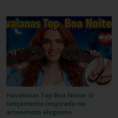
vez mais tênues no street style global. Com o retorno
triunfal das estéticas e acessórios inspirados nos anos 90 e
2000, o famoso scrunchie aquele elástico de cabelo
revestido de tecido franzido conquistou passarelas, vitrines
e o guarda-roupa das principais influenciadoras de moda.
Percebendo esse movimento de resgate retrô com toque
contemporâneo, a Havaianas trouxe uma inovação que une
o melhor dos dois mundos. O Chinelo Havaianas Top
Scrunchie surge exatamente como essa resposta
fashionista: a fusão impecável da lendária sola de borracha
Havaianas com tiras revestidas de tecido drapeado com
toqu...
Havaianas Top Boa Noite: O
lançamento inspirado no
artesanato alagoano