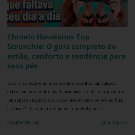
Chinelo Havaianas Top
Scrunchie: O guia completo de
estilo, conforto e tendência para
seus pés
Você já se pegou no dilema entre escolher um calçado
extremamente confortável para passar o dia ou optou por
um sapato elegante que acaba machucando os pés ao final
da tarde? Encontrar o equilíbrio perfeito entre
sofisticação visual e o aconchego da borracha macia
COMPARTILHAR
LEIA MAIS >>
costumava ser um desafio na moda feminina e urbana.
Contudo, as fronteiras entre o casual e o chique estão cada