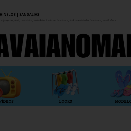
Pular para o conteúdo principal
HINELOS | SANDÁLIAS
 alpargatas, tênis, acessórios, vestuários, look com havaianas, look com chinelos havaianas, novidades e
VÍDEOS
LOOKS
MODEL