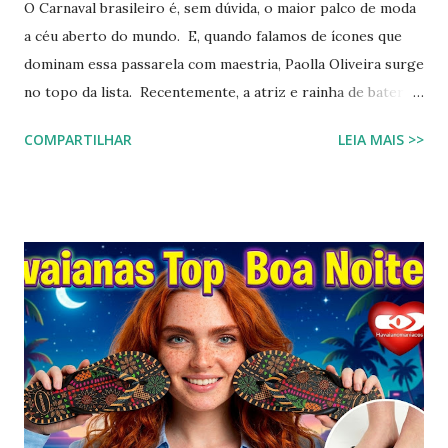
O Carnaval brasileiro é, sem dúvida, o maior palco de moda
a céu aberto do mundo. E, quando falamos de ícones que
dominam essa passarela com maestria, Paolla Oliveira surge
no topo da lista. Recentemente, a atriz e rainha de bateria
quebrou a internet ao compartilhar os detalhes de sua
COMPARTILHAR
LEIA MAIS >>
preparação para o Camarote Havaianas , na Sapucaí. Com o
humor que lhe é peculiar, Paolla anunciou que iria "bem
basiquinha", enquanto exibia um figurino que é a própria
definição de opulência, criatividade e brasilidade. Nesta
matéria, mergulhamos nos detalhes técnicos e estéticos do
look, com foco especial no calçado que desafiou as leis da
gravidade e da moda: o salto plataforma construído com
Havaianas . A ironia da "Basiquinha": O figurino de joias
Antes de chegarmos aos pés, precisamos falar sobre a
armadura de brilho que Paolla ostentou. O conjunto,
composto por um top e uma minissaia, não era apenas