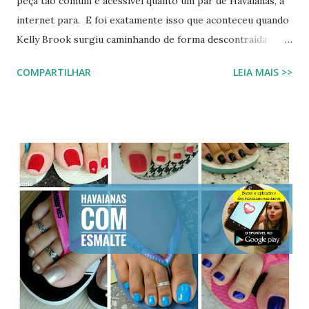
peça tão comum e acessível quanto um par de Havaianas, a
internet para. E foi exatamente isso que aconteceu quando
Kelly Brook surgiu caminhando de forma descontraída
usando Havaianas modelo Top preto , em um look casual
COMPARTILHAR
LEIA MAIS >>
que se tornou rapidamente uma inspiração para fãs de
moda e apaixonados pela marca. O encontro entre a
naturalidade de Kelly e a simplicidade clássica das Havaianas
criou um momento fashion que capturou a essência do
“estilo real da vida real”: confortável, descomplicado e
totalmente copiável. É aquele tipo de visual que mostra
que moda não precisa ser cara, extravagante ou complexa e
que até as celebridades mais glamourosas valorizam peças
acessíveis que todo mundo pode ter. Hoje você vai ver por
que esse look viralizou, como a atriz combinou o modelo
Top preto, por que celebridades adoram esse clássico
brasileiro e como você pode reproduzir o visual da Kelly