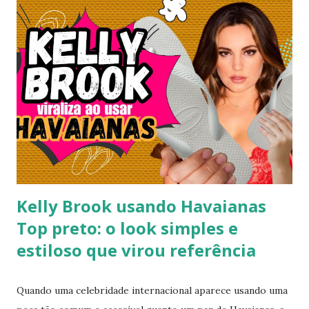
verdadeira declaração de estilo e arte. Você já imaginou
carregar na sola dos seus pés uma tradição que é
transmitida de geração em geração pelas artesãs do sertão
alagoano? O grande segredo deste lançamento está na
habilidade de traduzir a identidade cultural brasileira em um
acessório de moda contemporâneo, sem perder a essência
da versatilidade que consagrou o formato clássico. É a
união perfeita entre a tradição nordestina e a modernidade
urbana que o seu guarda-ro...
Kelly Brook usando Havaianas
Top preto: o look simples e
estiloso que virou referência
Quando uma celebridade internacional aparece usando uma