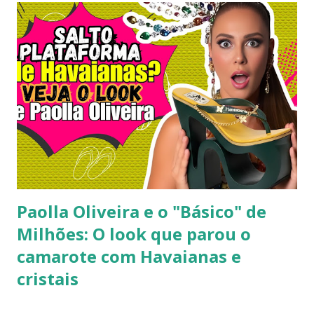
2000, o famoso scrunchie aquele elástico de cabelo
revestido de tecido franzido conquistou passarelas, vitrines
e o guarda-roupa das principais influenciadoras de moda.
Percebendo esse movimento de resgate retrô com toque
contemporâneo, a Havaianas trouxe uma inovação que une
o melhor dos dois mundos. O Chinelo Havaianas Top
Scrunchie surge exatamente como essa resposta
fashionista: a fusão impecável da lendária sola de borracha
Havaianas com tiras revestidas de tecido drapeado com
toqu...
Paolla Oliveira e o "Básico" de
Milhões: O look que parou o
camarote com Havaianas e
cristais