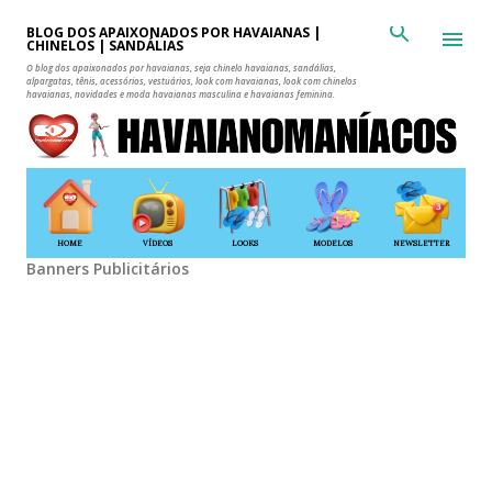
Pular para o conteúdo principal
BLOG DOS APAIXONADOS POR HAVAIANAS |
CHINELOS | SANDÁLIAS
O blog dos apaixonados por havaianas, seja chinelo havaianas, sandálias,
alpargatas, tênis, acessórios, vestuários, look com havaianas, look com chinelos
havaianas, novidades e moda havaianas masculina e havaianas feminina.
HOME
VÍDEOS
LOOKS
MODELOS
NEWSLETTER
Banners Publicitários