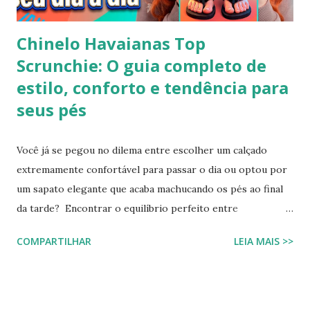
Chinelo Havaianas Top
Scrunchie: O guia completo de
estilo, conforto e tendência para
seus pés
Você já se pegou no dilema entre escolher um calçado
extremamente confortável para passar o dia ou optou por
um sapato elegante que acaba machucando os pés ao final
da tarde? Encontrar o equilíbrio perfeito entre
sofisticação visual e o aconchego da borracha macia
COMPARTILHAR
LEIA MAIS >>
costumava ser um desafio na moda feminina e urbana.
Contudo, as fronteiras entre o casual e o chique estão cada
vez mais tênues no street style global. Com o retorno
triunfal das estéticas e acessórios inspirados nos anos 90 e