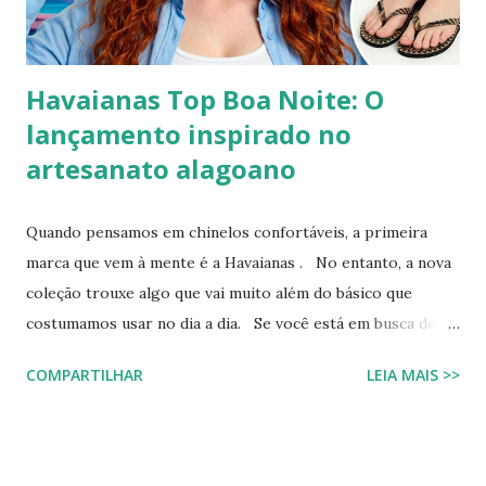
"bordado", mas sim uma escultura de pedrarias
multicoloridas . ...
Havaianas Top Boa Noite: O
lançamento inspirado no
artesanato alagoano
Quando pensamos em chinelos confortáveis, a primeira
marca que vem à mente é a Havaianas . No entanto, a nova
coleção trouxe algo que vai muito além do básico que
costumamos usar no dia a dia. Se você está em busca de
um calçado que une o conforto clássico da borracha com a
COMPARTILHAR
LEIA MAIS >>
riqueza cultural do Nordeste brasileiro, o Chinelo
Havaianas Top Boa Noite é a escolha ideal. Inspirado no
tradicional bordado da Ilha do Ferro, em Alagoas, este
modelo promete transformar o seu visual de verão em uma