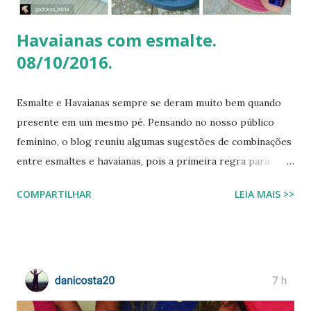
Brook com facilidade. Vamos mergu...
Havaianas com esmalte.
08/10/2016.
Esmalte e Havaianas sempre se deram muito bem quando
presente em um mesmo pé. Pensando no nosso público
feminino, o blog reuniu algumas sugestões de combinações
entre esmaltes e havaianas, pois a primeira regra para
estar de havaianas é ter os pés bem cuidados. FAÇA SUA
COMPARTILHAR
LEIA MAIS >>
BUSCA PERSONALIZADA NOS ACERVOS DO BLOG