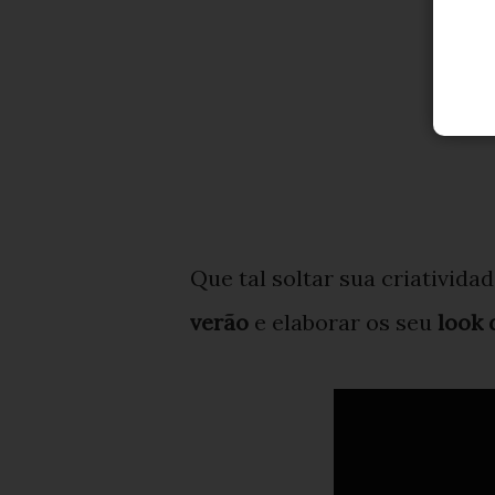
Que tal soltar sua criativida
verão
e elaborar os seu
look 