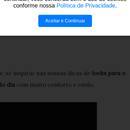
conforme nossa
Política de Privacidade
.
Aceitar e Continuar
de, se inspirar nas nossas dicas de
looks para o
do dia
com muito conforto e estilo.