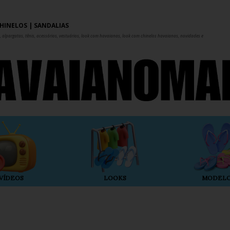
Pular para o conteúdo principal
HINELOS | SANDÁLIAS
 alpargatas, tênis, acessórios, vestuários, look com havaianas, look com chinelos havaianas, novidades e
VÍDEOS
LOOKS
MODEL