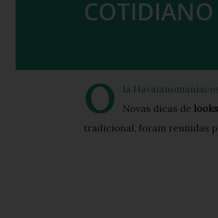
COTIDIANO
O
lá Havaianomaníacos
Novas dicas de
look
tradicional, foram reunidas p