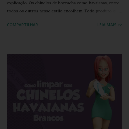
explicação. Os chinelos de borracha como havaianas, entre
todos os outros nesse estilo encolhem. Todo produto que
tem na sua composição a elasticidade irá sofrer influência
COMPARTILHAR
LEIA MAIS >>
tanto do calor quanto do frio, ou seja, durante o processo
de produção a matéria utilizada ainda não sofreu nenhuma
influência, ela é chamada de matéria virgem, o produto só
irá se alterar quando chegar na casa do consumidor, onde
será molhado e exposto ao sol, sendo assim o chinelo pode
encolher de 1 a 2 cm. A comprovação é simples, se você
utilizar o chinelo adquirido no ano passado você verá que
ele está mais justo ao seu pé e se comprar um novo e
medir com o antigo a diferença irá aparecer também,
portanto não se assustem, chinelo de borracha encolhe
sim! * Fonte:
https://www.facebook.com/stillozcuritiba/posts/5438109
29037645 Logo temos que ter o cuidado de comprar os