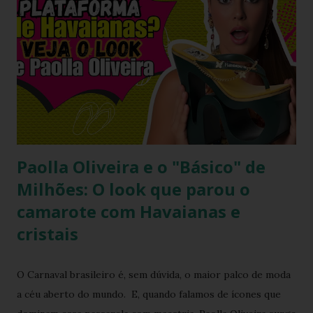
transmitida de geração em geração pelas artesãs do sertão
alagoano? O grande segredo deste lançamento está na
habilidade de traduzir a identidade cultural brasileira em um
acessório de moda contemporâneo, sem perder a essência
da versatilidade que consagrou o formato clássico. É a
união perfeita entre a tradição nordestina e a modernidade
urbana que o seu guarda-ro...
Paolla Oliveira e o "Básico" de
Milhões: O look que parou o
camarote com Havaianas e
cristais
O Carnaval brasileiro é, sem dúvida, o maior palco de moda
a céu aberto do mundo. E, quando falamos de ícones que