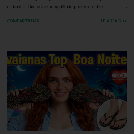
da tarde? Encontrar o equilíbrio perfeito entre
sofisticação visual e o aconchego da borracha macia
COMPARTILHAR
LEIA MAIS >>
costumava ser um desafio na moda feminina e urbana.
Contudo, as fronteiras entre o casual e o chique estão cada
vez mais tênues no street style global. Com o retorno
triunfal das estéticas e acessórios inspirados nos anos 90 e
2000, o famoso scrunchie aquele elástico de cabelo
revestido de tecido franzido conquistou passarelas, vitrines
e o guarda-roupa das principais influenciadoras de moda.
Percebendo esse movimento de resgate retrô com toque
contemporâneo, a Havaianas trouxe uma inovação que une
o melhor dos dois mundos. O Chinelo Havaianas Top
Scrunchie surge exatamente como essa resposta
fashionista: a fusão impecável da lendária sola de borracha
Havaianas com tiras revestidas de tecido drapeado com
toqu...