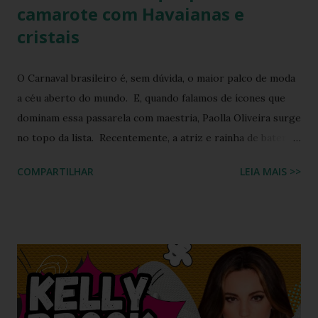
camarote com Havaianas e
cristais
O Carnaval brasileiro é, sem dúvida, o maior palco de moda
a céu aberto do mundo. E, quando falamos de ícones que
dominam essa passarela com maestria, Paolla Oliveira surge
no topo da lista. Recentemente, a atriz e rainha de bateria
quebrou a internet ao compartilhar os detalhes de sua
COMPARTILHAR
LEIA MAIS >>
preparação para o Camarote Havaianas , na Sapucaí. Com o
humor que lhe é peculiar, Paolla anunciou que iria "bem
basiquinha", enquanto exibia um figurino que é a própria
definição de opulência, criatividade e brasilidade. Nesta
matéria, mergulhamos nos detalhes técnicos e estéticos do
look, com foco especial no calçado que desafiou as leis da
gravidade e da moda: o salto plataforma construído com
Havaianas . A ironia da "Basiquinha": O figurino de joias