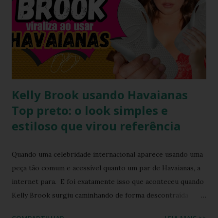
Antes de chegarmos aos pés, precisamos falar sobre a
armadura de brilho que Paolla ostentou. O conjunto,
composto por um top e uma minissaia, não era apenas
"bordado", mas sim uma escultura de pedrarias
multicoloridas . ...
Kelly Brook usando Havaianas
Top preto: o look simples e
estiloso que virou referência
Quando uma celebridade internacional aparece usando uma
peça tão comum e acessível quanto um par de Havaianas, a
internet para. E foi exatamente isso que aconteceu quando
Kelly Brook surgiu caminhando de forma descontraída
usando Havaianas modelo Top preto , em um look casual