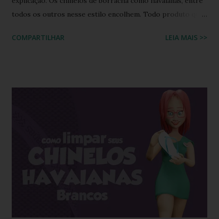
explicação. Os chinelos de borracha como havaianas, entre
todos os outros nesse estilo encolhem. Todo produto que
tem na sua composição a elasticidade irá sofrer influência
COMPARTILHAR
LEIA MAIS >>
tanto do calor quanto do frio, ou seja, durante o processo
de produção a matéria utilizada ainda não sofreu nenhuma
influência, ela é chamada de matéria virgem, o produto só
irá se alterar quando chegar na casa do consumidor, onde
será molhado e exposto ao sol, sendo assim o chinelo pode
encolher de 1 a 2 cm. A comprovação é simples, se você
utilizar o chinelo adquirido no ano passado você verá que
ele está mais justo ao seu pé e se comprar um novo e
medir com o antigo a diferença irá aparecer também,
portanto não se assustem, chinelo de borracha encolhe
sim! * Fonte:
https://www.facebook.com/stillozcuritiba/posts/5438109
29037645 Logo temos que ter o cuidado de comprar os