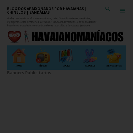
Pular para o conteúdo principal
BLOG DOS APAIXONADOS POR HAVAIANAS |
CHINELOS | SANDÁLIAS
O blog dos apaixonados por havaianas, seja chinelo havaianas, sandálias,
alpargatas, tênis, acessórios, vestuários, look com havaianas, look com chinelos
havaianas, novidades e moda havaianas masculina e havaianas feminina.
HOME
VÍDEOS
LOOKS
MODELOS
NEWSLETTER
Banners Publicitários