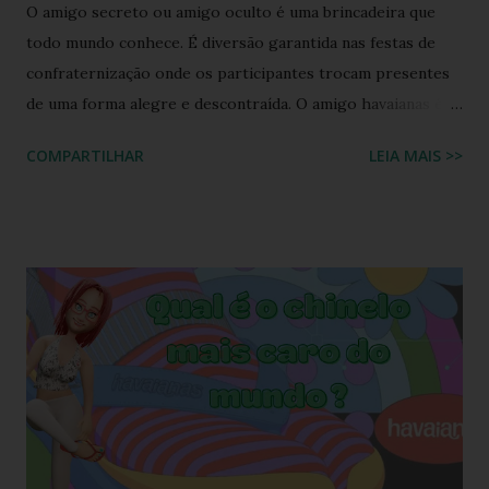
O amigo secreto ou amigo oculto é uma brincadeira que
todo mundo conhece. É diversão garantida nas festas de
confraternização onde os participantes trocam presentes
de uma forma alegre e descontraída. O amigo havaianas é
uma espécie de amigo secreto ou amigo oculto onde os
COMPARTILHAR
LEIA MAIS >>
participantes trocam exclusivamente sandálias havaianas
como presente. O amigo havaianas, caiu no gosto popular,
devido ao preço e variedade de modelos disponíveis
atualmente e afinal havaianas todo mundo usa! Geralmente
o amigo havaianas acontece no final do ano para
comemorar o final do ano letivo nas escolas, nas
confraternizações do trabalho, nas festas de fim de ano,
etc.. Além da diversão que a brincadeira proporciona,
também é uma excelente oportunidade de ganhar muitas
havaianas e incorporar sua coleção.