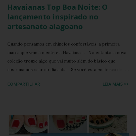
Havaianas Top Boa Noite: O
lançamento inspirado no
artesanato alagoano
Quando pensamos em chinelos confortáveis, a primeira
marca que vem à mente é a Havaianas . No entanto, a nova
coleção trouxe algo que vai muito além do básico que
costumamos usar no dia a dia. Se você está em busca de
um calçado que une o conforto clássico da borracha com a
COMPARTILHAR
LEIA MAIS >>
riqueza cultural do Nordeste brasileiro, o Chinelo
Havaianas Top Boa Noite é a escolha ideal. Inspirado no
tradicional bordado da Ilha do Ferro, em Alagoas, este
modelo promete transformar o seu visual de verão em uma
verdadeira declaração de estilo e arte. Você já imaginou
carregar na sola dos seus pés uma tradição que é