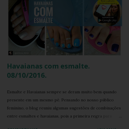
transmitida de geração em geração pelas artesãs do sertão
alagoano? O grande segredo deste lançamento está na
habilidade de traduzir a identidade cultural brasileira em um
acessório de moda contemporâneo, sem perder a essência
da versatilidade que consagrou o formato clássico. É a
união perfeita entre a tradição nordestina e a modernidade
urbana que o seu guarda-ro...
Havaianas com esmalte.
08/10/2016.
Esmalte e Havaianas sempre se deram muito bem quando
presente em um mesmo pé. Pensando no nosso público
feminino, o blog reuniu algumas sugestões de combinações
entre esmaltes e havaianas, pois a primeira regra para
estar de havaianas é ter os pés bem cuidados. FAÇA SUA