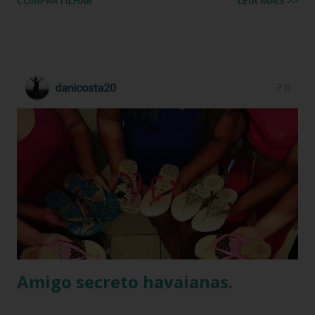
COMPARTILHAR
LEIA MAIS >>
que se tornou rapidamente uma inspiração para fãs de
moda e apaixonados pela marca. O encontro entre a
naturalidade de Kelly e a simplicidade clássica das Havaianas
criou um momento fashion que capturou a essência do
“estilo real da vida real”: confortável, descomplicado e
totalmente copiável. É aquele tipo de visual que mostra
que moda não precisa ser cara, extravagante ou complexa e
que até as celebridades mais glamourosas valorizam peças
acessíveis que todo mundo pode ter. Hoje você vai ver por
que esse look viralizou, como a atriz combinou o modelo
Top preto, por que celebridades adoram esse clássico
brasileiro e como você pode reproduzir o visual da Kelly
Brook com facilidade. Vamos mergu...
Amigo secreto havaianas.