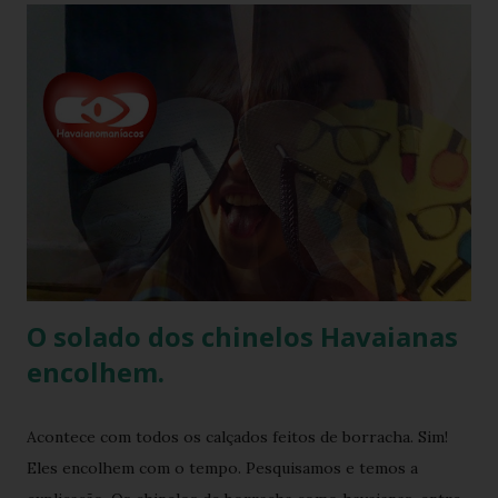
uma marca frequentemente associada ao estilo de vida
descontraído e ao clima quente. Além dos chinelos, a marca
também oferece bolsas, mochilas e acessórios, solidificando
sua presença na moda e na cultura popular. A Havaianas tem
colaborado com diversas marcas e celebridades ao longo
dos anos, criando coleções limitadas e edições especiais de
seus produtos. Amplamente conhecida por seus esforços
de responsabilidade social e ambiental, a havaianas
implementa práticas sustentáveis em sua p...
O solado dos chinelos Havaianas
encolhem.
Acontece com todos os calçados feitos de borracha. Sim!
Eles encolhem com o tempo. Pesquisamos e temos a