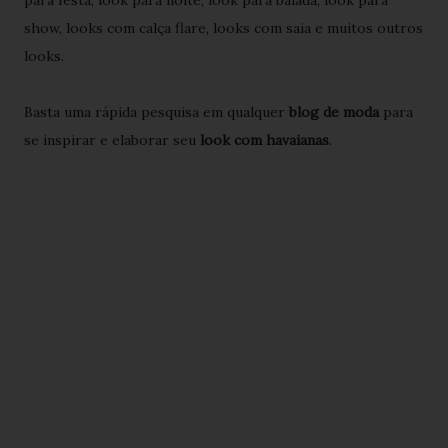
para festa, look para noite, look para balada, look para
show, looks com calça flare, looks com saia e muitos outros
looks.
Basta uma rápida pesquisa em qualquer
blog de moda
para
se inspirar e elaborar seu
look com havaianas
.