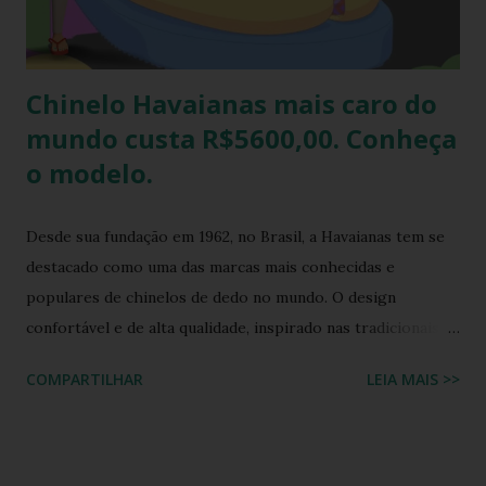
Chinelo Havaianas mais caro do
mundo custa R$5600,00. Conheça
o modelo.
Desde sua fundação em 1962, no Brasil, a Havaianas tem se
destacado como uma das marcas mais conhecidas e
populares de chinelos de dedo no mundo. O design
confortável e de alta qualidade, inspirado nas tradicionais
sandálias japonesas, a Havaianas rapidamente conquistou o
COMPARTILHAR
LEIA MAIS >>
coração dos consumidores em todo o mundo. Hoje, a marca
é propriedade da Alpargatas S.A., uma empresa brasileira
que é uma das maiores fabricantes de calçados da América
Latina. A Havaianas é vendida em mais de 100 países, sendo