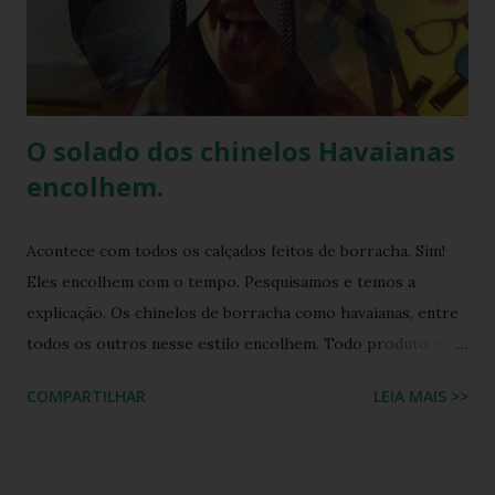
de tamanhos em centímetros, teste de autenticidade e
combinações de estilo. O que é a Havaianas Top Bordado
Flor? A Havaianas Top Bordado Flor é uma v...
O solado dos chinelos Havaianas
encolhem.
Acontece com todos os calçados feitos de borracha. Sim!
Eles encolhem com o tempo. Pesquisamos e temos a
explicação. Os chinelos de borracha como havaianas, entre
todos os outros nesse estilo encolhem. Todo produto que
tem na sua composição a elasticidade irá sofrer influência
COMPARTILHAR
LEIA MAIS >>
tanto do calor quanto do frio, ou seja, durante o processo
de produção a matéria utilizada ainda não sofreu nenhuma
influência, ela é chamada de matéria virgem, o produto só