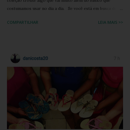
coleção trouxe algo que vai muito além do básico que
costumamos usar no dia a dia. Se você está em busca de
um calçado que une o conforto clássico da borracha com a
COMPARTILHAR
LEIA MAIS >>
riqueza cultural do Nordeste brasileiro, o Chinelo
Havaianas Top Boa Noite é a escolha ideal. Inspirado no
tradicional bordado da Ilha do Ferro, em Alagoas, este
modelo promete transformar o seu visual de verão em uma
verdadeira declaração de estilo e arte. Você já imaginou
carregar na sola dos seus pés uma tradição que é
transmitida de geração em geração pelas artesãs do sertão
alagoano? O grande segredo deste lançamento está na
habilidade de traduzir a identidade cultural brasileira em um
acessório de moda contemporâneo, sem perder a essência
da versatilidade que consagrou o formato clássico. É a
união perfeita entre a tradição nordestina e a modernidade
urbana que o seu guarda-ro...