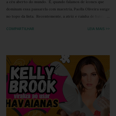
a céu aberto do mundo. E, quando falamos de ícones que
dominam essa passarela com maestria, Paolla Oliveira surge
no topo da lista. Recentemente, a atriz e rainha de bateria
quebrou a internet ao compartilhar os detalhes de sua
COMPARTILHAR
LEIA MAIS >>
preparação para o Camarote Havaianas , na Sapucaí. Com o
humor que lhe é peculiar, Paolla anunciou que iria "bem
basiquinha", enquanto exibia um figurino que é a própria
definição de opulência, criatividade e brasilidade. Nesta
matéria, mergulhamos nos detalhes técnicos e estéticos do
look, com foco especial no calçado que desafiou as leis da
gravidade e da moda: o salto plataforma construído com
Havaianas . A ironia da "Basiquinha": O figurino de joias
Antes de chegarmos aos pés, precisamos falar sobre a
armadura de brilho que Paolla ostentou. O conjunto,
composto por um top e uma minissaia, não era apenas
"bordado", mas sim uma escultura de pedrarias