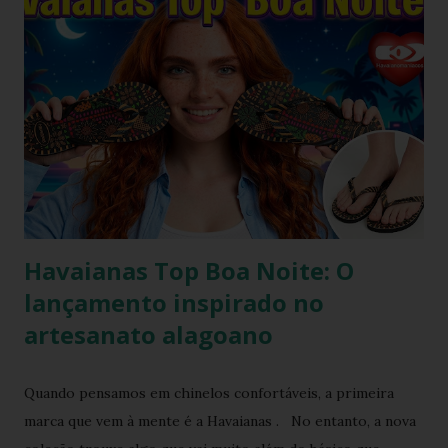
totalmente copiável. É aquele tipo de visual que mostra
que moda não precisa ser cara, extravagante ou complexa e
que até as celebridades mais glamourosas valorizam peças
acessíveis que todo mundo pode ter. Hoje você vai ver por
que esse look viralizou, como a atriz combinou o modelo
Top preto, por que celebridades adoram esse clássico
brasileiro e como você pode reproduzir o visual da Kelly
Brook com facilidade. Vamos mergu...
Havaianas Top Boa Noite: O
lançamento inspirado no
artesanato alagoano
Quando pensamos em chinelos confortáveis, a primeira
marca que vem à mente é a Havaianas . No entanto, a nova