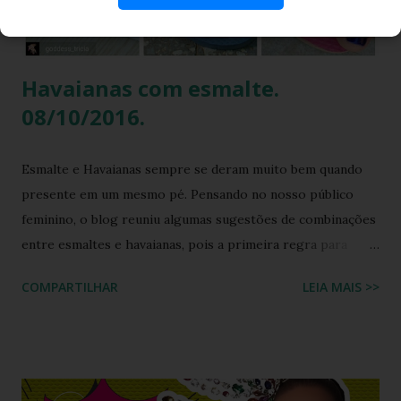
fashionista: a fusão impecável da lendária sola de borracha
Havaianas com tiras revestidas de tecido drapeado com
toqu...
Havaianas com esmalte.
08/10/2016.
Esmalte e Havaianas sempre se deram muito bem quando
presente em um mesmo pé. Pensando no nosso público
feminino, o blog reuniu algumas sugestões de combinações
entre esmaltes e havaianas, pois a primeira regra para
estar de havaianas é ter os pés bem cuidados. FAÇA SUA
COMPARTILHAR
LEIA MAIS >>
BUSCA PERSONALIZADA NOS ACERVOS DO BLOG