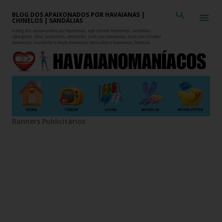
Pular para o conteúdo principal
BLOG DOS APAIXONADOS POR HAVAIANAS |
CHINELOS | SANDÁLIAS
O blog dos apaixonados por havaianas, seja chinelo havaianas, sandálias,
alpargatas, tênis, acessórios, vestuários, look com havaianas, look com chinelos
havaianas, novidades e moda havaianas masculina e havaianas feminina.
HOME
VÍDEOS
LOOKS
MODELOS
NEWSLETTER
Banners Publicitários