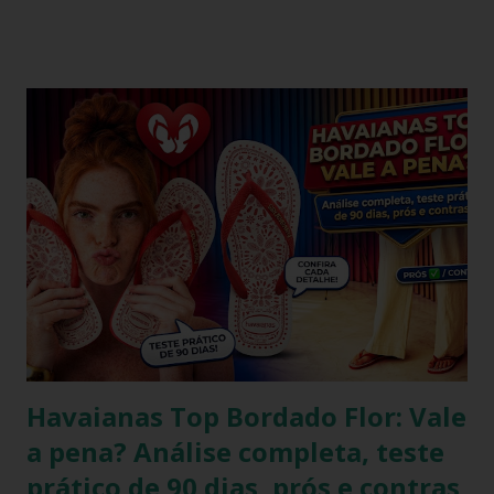
é propriedade da Alpargatas S.A., uma empresa brasileira
que é uma das maiores fabricantes de calçados da América
Latina. A Havaianas é vendida em mais de 100 países, sendo
uma marca frequentemente associada ao estilo de vida
descontraído e ao clima quente. Além dos chinelos, a marca
também oferece bolsas, mochilas e acessórios, solidificando
sua presença na moda e na cultura popular. A Havaianas tem
colaborado com diversas marcas e celebridades ao longo
dos anos, criando coleções limitadas e edições especiais de
seus produtos. Amplamente conhecida por seus esforços
de responsabilidade social e ambiental, a havaianas
implementa práticas sustentáveis em sua p...
Havaianas Top Bordado Flor: Vale
a pena? Análise completa, teste
prático de 90 dias, prós e contras