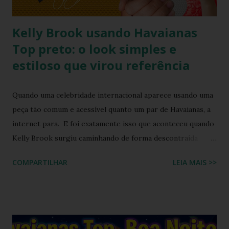
multicoloridas . ...
Kelly Brook usando Havaianas
Top preto: o look simples e
estiloso que virou referência
Quando uma celebridade internacional aparece usando uma
peça tão comum e acessível quanto um par de Havaianas, a
internet para. E foi exatamente isso que aconteceu quando
Kelly Brook surgiu caminhando de forma descontraída
usando Havaianas modelo Top preto , em um look casual
COMPARTILHAR
LEIA MAIS >>
que se tornou rapidamente uma inspiração para fãs de
moda e apaixonados pela marca. O encontro entre a
naturalidade de Kelly e a simplicidade clássica das Havaianas
criou um momento fashion que capturou a essência do
“estilo real da vida real”: confortável, descomplicado e