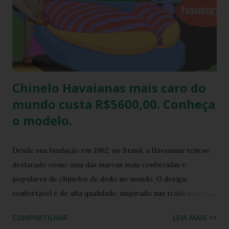
também é uma excelente oportunidade de ganhar muitas
havaianas e incorporar sua coleção.
Chinelo Havaianas mais caro do
mundo custa R$5600,00. Conheça
o modelo.
Desde sua fundação em 1962, no Brasil, a Havaianas tem se
destacado como uma das marcas mais conhecidas e
populares de chinelos de dedo no mundo. O design
confortável e de alta qualidade, inspirado nas tradicionais
sandálias japonesas, a Havaianas rapidamente conquistou o
COMPARTILHAR
LEIA MAIS >>
coração dos consumidores em todo o mundo. Hoje, a marca