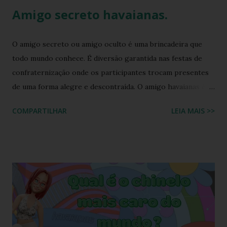
Amigo secreto havaianas.
O amigo secreto ou amigo oculto é uma brincadeira que
todo mundo conhece. É diversão garantida nas festas de
confraternização onde os participantes trocam presentes
de uma forma alegre e descontraída. O amigo havaianas é
uma espécie de amigo secreto ou amigo oculto onde os
COMPARTILHAR
LEIA MAIS >>
participantes trocam exclusivamente sandálias havaianas
como presente. O amigo havaianas, caiu no gosto popular,
devido ao preço e variedade de modelos disponíveis
atualmente e afinal havaianas todo mundo usa! Geralmente
o amigo havaianas acontece no final do ano para
comemorar o final do ano letivo nas escolas, nas
confraternizações do trabalho, nas festas de fim de ano,
etc.. Além da diversão que a brincadeira proporciona,