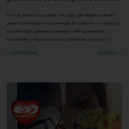
Você já parou para pensar em como um simples calçado
pode transformar a sua sensação de conforto e o visual do
seu dia a dia? Quando o assunto é unir praticidade,
brasilidade e elegância casual, a Havaianas é a principal
referência do mercado. No entanto, com a Havaianas Top
COMPARTILHAR
LEIA MAIS >>
Bordado Flor custando R$ 89,99 quase o dobro de um
modelo básico , surge a dúvida: ela realmente entrega
durabilidade e estilo que justifiquem o investimento, ou é
apenas um visual bonito? Para responder a isso de forma
imparcial, submetemos a Havaianas Top Bordado Flor a um
teste de uso real por 90 dias, cobrindo cenários urbanos,
caminhadas contínuas e exposição à praia. Analisamos desde
a durabilidade da estampa por transferência térmica até a
resistência do aplique metálico em Zamak. Abaixo, você
confere nossa avaliação completa com prós, contras, guia