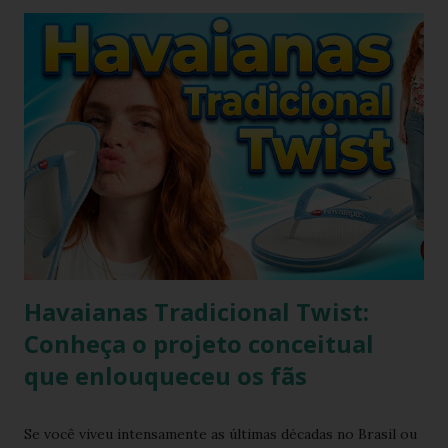
irá se alterar quando chegar na casa do consumidor, onde
será molhado e exposto ao sol, sendo assim o chinelo pode
encolher de 1 a 2 cm. A comprovação é simples, se você
utilizar o chinelo adquirido no ano passado você verá que
ele está mais justo ao seu pé e se comprar um novo e
medir com o antigo a diferença irá aparecer também,
portanto não se assustem, chinelo de borracha encolhe
sim! * Fonte:
https://www.facebook.com/stillozcuritiba/posts/5438109
29037645 Logo temos que ter o cuidado de comprar os
chi...
Havaianas Tradicional Twist:
Conheça o projeto conceitual
que enlouqueceu os fãs
Se você viveu intensamente as últimas décadas no Brasil ou