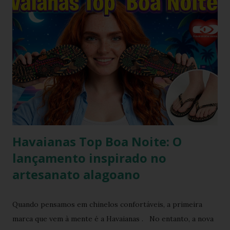
totalmente copiável. É aquele tipo de visual que mostra
que moda não precisa ser cara, extravagante ou complexa e
que até as celebridades mais glamourosas valorizam peças
acessíveis que todo mundo pode ter. Hoje você vai ver por
que esse look viralizou, como a atriz combinou o modelo
Top preto, por que celebridades adoram esse clássico
brasileiro e como você pode reproduzir o visual da Kelly
Brook com facilidade. Vamos mergu...
Havaianas Top Boa Noite: O
lançamento inspirado no
artesanato alagoano
Quando pensamos em chinelos confortáveis, a primeira
marca que vem à mente é a Havaianas . No entanto, a nova