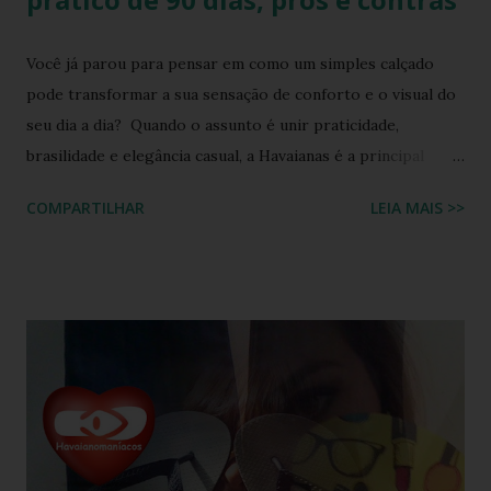
Você já parou para pensar em como um simples calçado
pode transformar a sua sensação de conforto e o visual do
seu dia a dia? Quando o assunto é unir praticidade,
brasilidade e elegância casual, a Havaianas é a principal
referência do mercado. No entanto, com a Havaianas Top
COMPARTILHAR
LEIA MAIS >>
Bordado Flor custando R$ 89,99 quase o dobro de um
modelo básico , surge a dúvida: ela realmente entrega
durabilidade e estilo que justifiquem o investimento, ou é
apenas um visual bonito? Para responder a isso de forma
imparcial, submetemos a Havaianas Top Bordado Flor a um
teste de uso real por 90 dias, cobrindo cenários urbanos,
caminhadas contínuas e exposição à praia. Analisamos desde
a durabilidade da estampa por transferência térmica até a
resistência do aplique metálico em Zamak. Abaixo, você