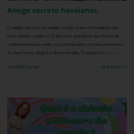
Amigo secreto havaianas.
O amigo secreto ou amigo oculto é uma brincadeira que
todo mundo conhece. É diversão garantida nas festas de
confraternização onde os participantes trocam presentes
de uma forma alegre e descontraída. O amigo havaianas é
uma espécie de amigo secreto ou amigo oculto onde os
COMPARTILHAR
LEIA MAIS >>
participantes trocam exclusivamente sandálias havaianas
como presente. O amigo havaianas, caiu no gosto popular,
devido ao preço e variedade de modelos disponíveis
atualmente e afinal havaianas todo mundo usa! Geralmente
o amigo havaianas acontece no final do ano para
comemorar o final do ano letivo nas escolas, nas
confraternizações do trabalho, nas festas de fim de ano,
etc.. Além da diversão que a brincadeira proporciona,