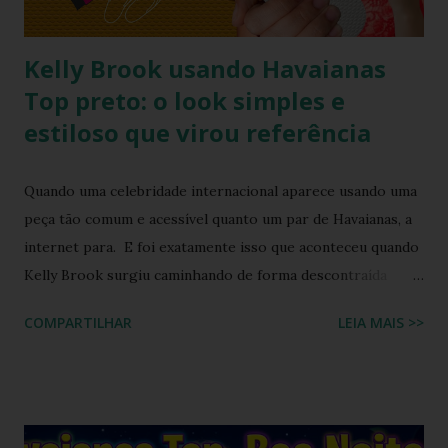
multicoloridas . ...
Kelly Brook usando Havaianas
Top preto: o look simples e
estiloso que virou referência
Quando uma celebridade internacional aparece usando uma
peça tão comum e acessível quanto um par de Havaianas, a
internet para. E foi exatamente isso que aconteceu quando
Kelly Brook surgiu caminhando de forma descontraída
usando Havaianas modelo Top preto , em um look casual
COMPARTILHAR
LEIA MAIS >>
que se tornou rapidamente uma inspiração para fãs de
moda e apaixonados pela marca. O encontro entre a
naturalidade de Kelly e a simplicidade clássica das Havaianas
criou um momento fashion que capturou a essência do
“estilo real da vida real”: confortável, descomplicado e