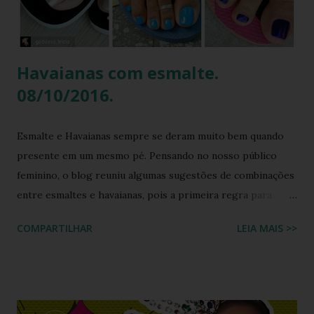
fashionista: a fusão impecável da lendária sola de borracha
Havaianas com tiras revestidas de tecido drapeado com
toqu...
Havaianas com esmalte.
08/10/2016.
Esmalte e Havaianas sempre se deram muito bem quando
presente em um mesmo pé. Pensando no nosso público
feminino, o blog reuniu algumas sugestões de combinações
entre esmaltes e havaianas, pois a primeira regra para
estar de havaianas é ter os pés bem cuidados. FAÇA SUA
COMPARTILHAR
LEIA MAIS >>
BUSCA PERSONALIZADA NOS ACERVOS DO BLOG