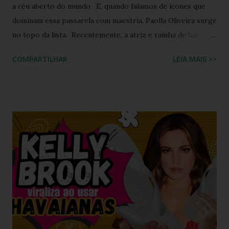
a céu aberto do mundo. E, quando falamos de ícones que
dominam essa passarela com maestria, Paolla Oliveira surge
no topo da lista. Recentemente, a atriz e rainha de bateria
quebrou a internet ao compartilhar os detalhes de sua
COMPARTILHAR
LEIA MAIS >>
preparação para o Camarote Havaianas , na Sapucaí. Com o
humor que lhe é peculiar, Paolla anunciou que iria "bem
basiquinha", enquanto exibia um figurino que é a própria
definição de opulência, criatividade e brasilidade. Nesta
matéria, mergulhamos nos detalhes técnicos e estéticos do
look, com foco especial no calçado que desafiou as leis da
gravidade e da moda: o salto plataforma construído com
Havaianas . A ironia da "Basiquinha": O figurino de joias
Antes de chegarmos aos pés, precisamos falar sobre a
armadura de brilho que Paolla ostentou. O conjunto,
composto por um top e uma minissaia, não era apenas
"bordado", mas sim uma escultura de pedrarias