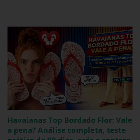
é propriedade da Alpargatas S.A., uma empresa brasileira
que é uma das maiores fabricantes de calçados da América
Latina. A Havaianas é vendida em mais de 100 países, sendo
uma marca frequentemente associada ao estilo de vida
descontraído e ao clima quente. Além dos chinelos, a marca
também oferece bolsas, mochilas e acessórios, solidificando
sua presença na moda e na cultura popular. A Havaianas tem
colaborado com diversas marcas e celebridades ao longo
dos anos, criando coleções limitadas e edições especiais de
seus produtos. Amplamente conhecida por seus esforços
de responsabilidade social e ambiental, a havaianas
implementa práticas sustentáveis em sua p...
Havaianas Top Bordado Flor: Vale
a pena? Análise completa, teste
prático de 90 dias, prós e contras