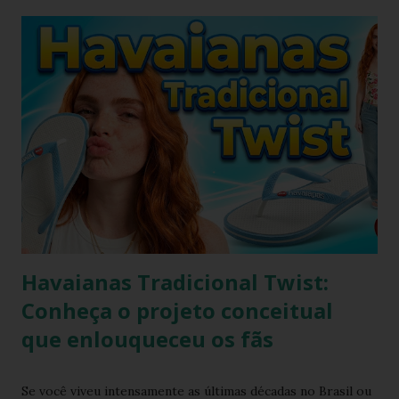
irá se alterar quando chegar na casa do consumidor, onde
será molhado e exposto ao sol, sendo assim o chinelo pode
encolher de 1 a 2 cm. A comprovação é simples, se você
utilizar o chinelo adquirido no ano passado você verá que
ele está mais justo ao seu pé e se comprar um novo e
medir com o antigo a diferença irá aparecer também,
portanto não se assustem, chinelo de borracha encolhe
sim! * Fonte:
https://www.facebook.com/stillozcuritiba/posts/5438109
29037645 Logo temos que ter o cuidado de comprar os
chi...
Havaianas Tradicional Twist:
Conheça o projeto conceitual
que enlouqueceu os fãs
Se você viveu intensamente as últimas décadas no Brasil ou