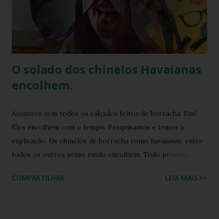
confere nossa avaliação completa com prós, contras, guia
de tamanhos em centímetros, teste de autenticidade e
combinações de estilo. O que é a Havaianas Top Bordado
Flor? A Havaianas Top Bordado Flor é uma v...
O solado dos chinelos Havaianas
encolhem.
Acontece com todos os calçados feitos de borracha. Sim!
Eles encolhem com o tempo. Pesquisamos e temos a
explicação. Os chinelos de borracha como havaianas, entre
todos os outros nesse estilo encolhem. Todo produto que
tem na sua composição a elasticidade irá sofrer influência
COMPARTILHAR
LEIA MAIS >>
tanto do calor quanto do frio, ou seja, durante o processo
de produção a matéria utilizada ainda não sofreu nenhuma
influência, ela é chamada de matéria virgem, o produto só