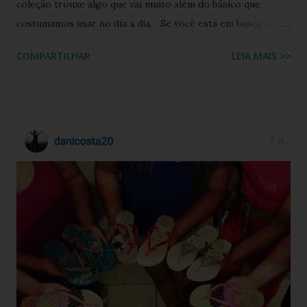
coleção trouxe algo que vai muito além do básico que
costumamos usar no dia a dia. Se você está em busca de
um calçado que une o conforto clássico da borracha com a
COMPARTILHAR
LEIA MAIS >>
riqueza cultural do Nordeste brasileiro, o Chinelo
Havaianas Top Boa Noite é a escolha ideal. Inspirado no
tradicional bordado da Ilha do Ferro, em Alagoas, este
modelo promete transformar o seu visual de verão em uma
verdadeira declaração de estilo e arte. Você já imaginou
carregar na sola dos seus pés uma tradição que é
transmitida de geração em geração pelas artesãs do sertão
alagoano? O grande segredo deste lançamento está na
habilidade de traduzir a identidade cultural brasileira em um
acessório de moda contemporâneo, sem perder a essência
da versatilidade que consagrou o formato clássico. É a
união perfeita entre a tradição nordestina e a modernidade
urbana que o seu guarda-ro...