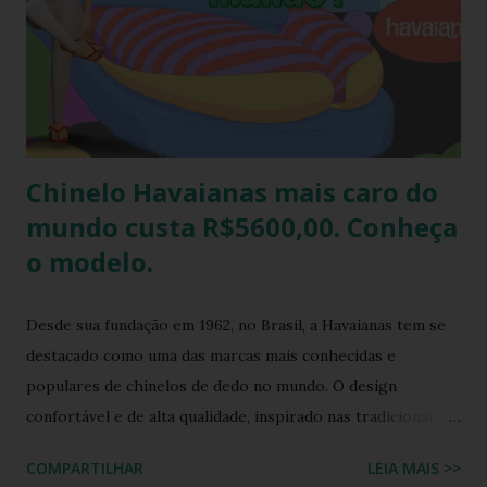
também é uma excelente oportunidade de ganhar muitas
havaianas e incorporar sua coleção.
Chinelo Havaianas mais caro do
mundo custa R$5600,00. Conheça
o modelo.
Desde sua fundação em 1962, no Brasil, a Havaianas tem se
destacado como uma das marcas mais conhecidas e
populares de chinelos de dedo no mundo. O design
confortável e de alta qualidade, inspirado nas tradicionais
sandálias japonesas, a Havaianas rapidamente conquistou o
COMPARTILHAR
LEIA MAIS >>
coração dos consumidores em todo o mundo. Hoje, a marca