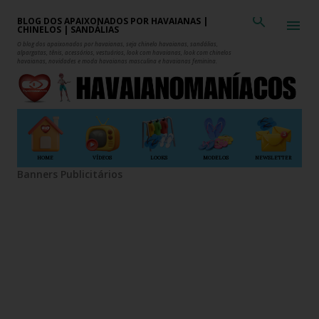
Pular para o conteúdo principal
BLOG DOS APAIXONADOS POR HAVAIANAS |
CHINELOS | SANDÁLIAS
O blog dos apaixonados por havaianas, seja chinelo havaianas, sandálias,
alpargatas, tênis, acessórios, vestuários, look com havaianas, look com chinelos
havaianas, novidades e moda havaianas masculina e havaianas feminina.
HOME
VÍDEOS
LOOKS
MODELOS
NEWSLETTER
Banners Publicitários