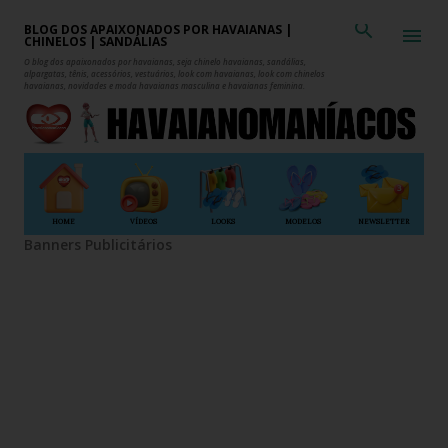
Pular para o conteúdo principal
BLOG DOS APAIXONADOS POR HAVAIANAS |
CHINELOS | SANDÁLIAS
O blog dos apaixonados por havaianas, seja chinelo havaianas, sandálias,
alpargatas, tênis, acessórios, vestuários, look com havaianas, look com chinelos
havaianas, novidades e moda havaianas masculina e havaianas feminina.
HOME
VÍDEOS
LOOKS
MODELOS
NEWSLETTER
Banners Publicitários