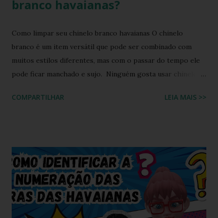
branco havaianas?
Como limpar seu chinelo branco havaianas O chinelo
branco é um item versátil que pode ser combinado com
muitos estilos diferentes, mas com o passar do tempo ele
pode ficar manchado e sujo. Ninguém gosta usar chinelo
sujo ou um chinelo encardido, ainda mais forem na cor
COMPARTILHAR
LEIA MAIS >>
branca ou alguma cor clara, principalmente os chinelos
havaianas. O chinelo branco é um calçado coringa para
diversas composições de look do dia, porém possui o
inconveniente de ser um calçado fácil de sujar. Nada melhor
que um look com chinelo, não é mesmo? Não se preocupe,
existem ótimas técnicas que você pode usar para limpar e
deixar seu chinelo branco brilhando novamente. Aprenda
como fazer isso agora mesmo! Um chinelo que combina
muito bem com peças jeans é o chinelo havaianas modelo