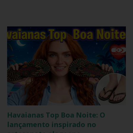
Contudo, as fronteiras entre o casual e o chique estão cada
vez mais tênues no street style global. Com o retorno
triunfal das estéticas e acessórios inspirados nos anos 90 e
2000, o famoso scrunchie aquele elástico de cabelo
revestido de tecido franzido conquistou passarelas, vitrines
e o guarda-roupa das principais influenciadoras de moda.
Percebendo esse movimento de resgate retrô com toque
contemporâneo, a Havaianas trouxe uma inovação que une
o melhor dos dois mundos. O Chinelo Havaianas Top
Scrunchie surge exatamente como essa resposta
fashionista: a fusão impecável da lendária sola de borracha
Havaianas com tiras revestidas de tecido drapeado com
toqu...
Havaianas Top Boa Noite: O
lançamento inspirado no