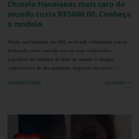
Chinelo Havaianas mais caro do
mundo custa R$5600,00. Conheça
o modelo.
Desde sua fundação em 1962, no Brasil, a Havaianas tem se
destacado como uma das marcas mais conhecidas e
populares de chinelos de dedo no mundo. O design
confortável e de alta qualidade, inspirado nas tradicionais
sandálias japonesas, a Havaianas rapidamente conquistou o
COMPARTILHAR
LEIA MAIS >>
coração dos consumidores em todo o mundo. Hoje, a marca
é propriedade da Alpargatas S.A., uma empresa brasileira
que é uma das maiores fabricantes de calçados da América
Latina. A Havaianas é vendida em mais de 100 países, sendo
uma marca frequentemente associada ao estilo de vida
descontraído e ao clima quente. Além dos chinelos, a marca
também oferece bolsas, mochilas e acessórios, solidificando