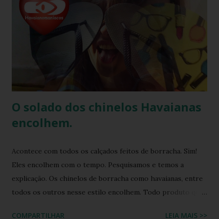
sua presença na moda e na cultura popular. A Havaianas tem
colaborado com diversas marcas e celebridades ao longo
dos anos, criando coleções limitadas e edições especiais de
seus produtos. Amplamente conhecida por seus esforços
de responsabilidade social e ambiental, a havaianas
implementa práticas sustentáveis em sua p...
O solado dos chinelos Havaianas
encolhem.
Acontece com todos os calçados feitos de borracha. Sim!
Eles encolhem com o tempo. Pesquisamos e temos a
explicação. Os chinelos de borracha como havaianas, entre
todos os outros nesse estilo encolhem. Todo produto que
tem na sua composição a elasticidade irá sofrer influência
COMPARTILHAR
LEIA MAIS >>