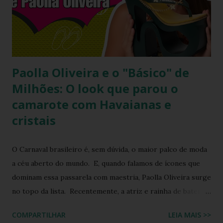
acessório de moda contemporâneo, sem perder a essência
da versatilidade que consagrou o formato clássico. É a
união perfeita entre a tradição nordestina e a modernidade
urbana que o seu guarda-ro...
Paolla Oliveira e o "Básico" de
Milhões: O look que parou o
camarote com Havaianas e
cristais
O Carnaval brasileiro é, sem dúvida, o maior palco de moda
a céu aberto do mundo. E, quando falamos de ícones que
dominam essa passarela com maestria, Paolla Oliveira surge
no topo da lista. Recentemente, a atriz e rainha de bateria
quebrou a internet ao compartilhar os detalhes de sua
COMPARTILHAR
LEIA MAIS >>
preparação para o Camarote Havaianas , na Sapucaí. Com o