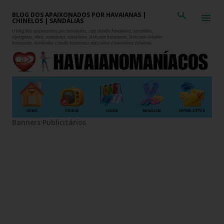
Pular para o conteúdo principal
BLOG DOS APAIXONADOS POR HAVAIANAS |
CHINELOS | SANDÁLIAS
O blog dos apaixonados por havaianas, seja chinelo havaianas, sandálias,
alpargatas, tênis, acessórios, vestuários, look com havaianas, look com chinelos
havaianas, novidades e moda havaianas masculina e havaianas feminina.
HOME
VÍDEOS
LOOKS
MODELOS
NEWSLETTER
Banners Publicitários