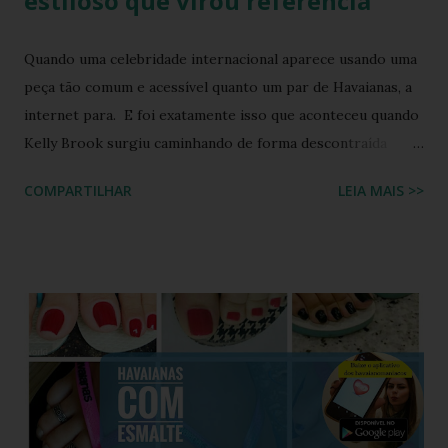
estiloso que virou referência
Quando uma celebridade internacional aparece usando uma
peça tão comum e acessível quanto um par de Havaianas, a
internet para. E foi exatamente isso que aconteceu quando
Kelly Brook surgiu caminhando de forma descontraída
usando Havaianas modelo Top preto , em um look casual
COMPARTILHAR
LEIA MAIS >>
que se tornou rapidamente uma inspiração para fãs de
moda e apaixonados pela marca. O encontro entre a
naturalidade de Kelly e a simplicidade clássica das Havaianas
criou um momento fashion que capturou a essência do
“estilo real da vida real”: confortável, descomplicado e
totalmente copiável. É aquele tipo de visual que mostra
que moda não precisa ser cara, extravagante ou complexa e
que até as celebridades mais glamourosas valorizam peças
acessíveis que todo mundo pode ter. Hoje você vai ver por