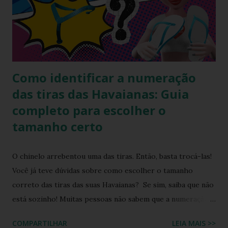
tradicional, o modelo bicolor da havaianas. Principalmente o
modelo na versão branco e azul claro. Como manter
havaianas branca O chinelo branco é uma peça elegante que
combina com quase tudo, mas precisa de um pouco de ...
Como identificar a numeração
das tiras das Havaianas: Guia
completo para escolher o
tamanho certo
O chinelo arrebentou uma das tiras. Então, basta trocá-las!
Você já teve dúvidas sobre como escolher o tamanho
correto das tiras das suas Havaianas? Se sim, saiba que não
está sozinho! Muitas pessoas não sabem que a numeração
das tiras dos chinelos Havaianas traz informações
COMPARTILHAR
LEIA MAIS >>
importantes para garantir o ajuste perfeito. Neste post,