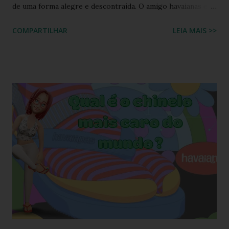
de uma forma alegre e descontraída. O amigo havaianas é
uma espécie de amigo secreto ou amigo oculto onde os
COMPARTILHAR
LEIA MAIS >>
participantes trocam exclusivamente sandálias havaianas
como presente. O amigo havaianas, caiu no gosto popular,
devido ao preço e variedade de modelos disponíveis
atualmente e afinal havaianas todo mundo usa! Geralmente
o amigo havaianas acontece no final do ano para
comemorar o final do ano letivo nas escolas, nas
confraternizações do trabalho, nas festas de fim de ano,
etc.. Além da diversão que a brincadeira proporciona,
também é uma excelente oportunidade de ganhar muitas
havaianas e incorporar sua coleção.