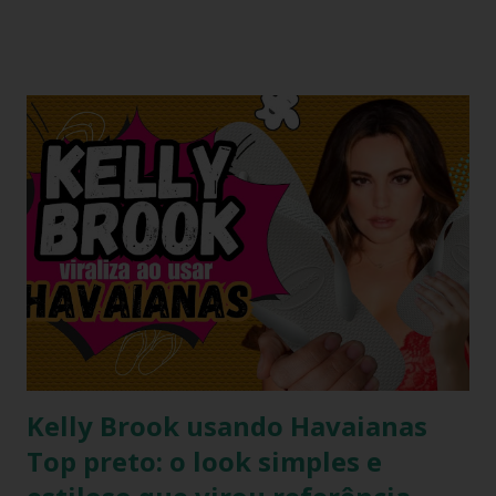
humor que lhe é peculiar, Paolla anunciou que iria "bem
basiquinha", enquanto exibia um figurino que é a própria
definição de opulência, criatividade e brasilidade. Nesta
matéria, mergulhamos nos detalhes técnicos e estéticos do
look, com foco especial no calçado que desafiou as leis da
gravidade e da moda: o salto plataforma construído com
Havaianas . A ironia da "Basiquinha": O figurino de joias
Antes de chegarmos aos pés, precisamos falar sobre a
armadura de brilho que Paolla ostentou. O conjunto,
composto por um top e uma minissaia, não era apenas
"bordado", mas sim uma escultura de pedrarias
multicoloridas . ...
Kelly Brook usando Havaianas
Top preto: o look simples e