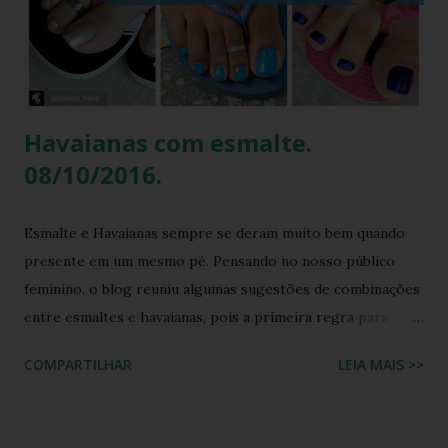
que esse look viralizou, como a atriz combinou o modelo
Top preto, por que celebridades adoram esse clássico
brasileiro e como você pode reproduzir o visual da Kelly
Brook com facilidade. Vamos mergu...
Havaianas com esmalte.
08/10/2016.
Esmalte e Havaianas sempre se deram muito bem quando
presente em um mesmo pé. Pensando no nosso público
feminino, o blog reuniu algumas sugestões de combinações
entre esmaltes e havaianas, pois a primeira regra para
estar de havaianas é ter os pés bem cuidados. FAÇA SUA
COMPARTILHAR
LEIA MAIS >>
BUSCA PERSONALIZADA NOS ACERVOS DO BLOG