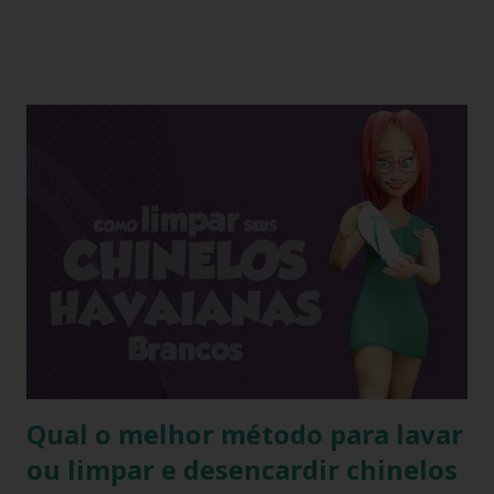
tanto do calor quanto do frio, ou seja, durante o processo
de produção a matéria utilizada ainda não sofreu nenhuma
influência, ela é chamada de matéria virgem, o produto só
irá se alterar quando chegar na casa do consumidor, onde
será molhado e exposto ao sol, sendo assim o chinelo pode
encolher de 1 a 2 cm. A comprovação é simples, se você
utilizar o chinelo adquirido no ano passado você verá que
ele está mais justo ao seu pé e se comprar um novo e
medir com o antigo a diferença irá aparecer também,
portanto não se assustem, chinelo de borracha encolhe
sim! * Fonte:
https://www.facebook.com/stillozcuritiba/posts/5438109
29037645 Logo temos que ter o cuidado de comprar os
chi...
Qual o melhor método para lavar
ou limpar e desencardir chinelos