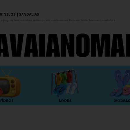
Pular para o conteúdo principal
HINELOS | SANDÁLIAS
 alpargatas, tênis, acessórios, vestuários, look com havaianas, look com chinelos havaianas, novidades e
VÍDEOS
LOOKS
MODEL