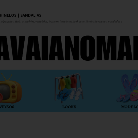
Pular para o conteúdo principal
HINELOS | SANDÁLIAS
 alpargatas, tênis, acessórios, vestuários, look com havaianas, look com chinelos havaianas, novidades e
VÍDEOS
LOOKS
MODEL