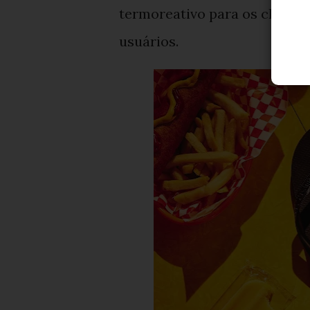
termoreativo para os chinel
usuários.