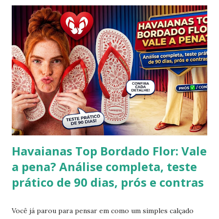
modelo promete transformar o seu visual de verão em uma
verdadeira declaração de estilo e arte. Você já imaginou
carregar na sola dos seus pés uma tradição que é
transmitida de geração em geração pelas artesãs do sertão
alagoano? O grande segredo deste lançamento está na
habilidade de traduzir a identidade cultural brasileira em um
acessório de moda contemporâneo, sem perder a essência
da versatilidade que consagrou o formato clássico. É a
união perfeita entre a tradição nordestina e a modernidade
urbana que o seu guarda-ro...
Havaianas Top Bordado Flor: Vale
a pena? Análise completa, teste
prático de 90 dias, prós e contras
Você já parou para pensar em como um simples calçado