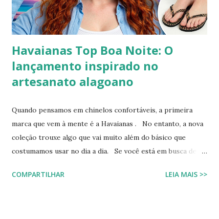
brasileiro e como você pode reproduzir o visual da Kelly
Brook com facilidade. Vamos mergu...
Havaianas Top Boa Noite: O
lançamento inspirado no
artesanato alagoano
Quando pensamos em chinelos confortáveis, a primeira
marca que vem à mente é a Havaianas . No entanto, a nova
coleção trouxe algo que vai muito além do básico que
costumamos usar no dia a dia. Se você está em busca de
um calçado que une o conforto clássico da borracha com a
COMPARTILHAR
LEIA MAIS >>
riqueza cultural do Nordeste brasileiro, o Chinelo
Havaianas Top Boa Noite é a escolha ideal. Inspirado no
tradicional bordado da Ilha do Ferro, em Alagoas, este