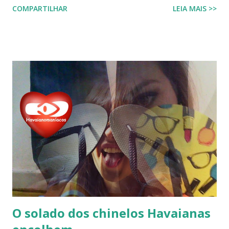
COMPARTILHAR
LEIA MAIS >>
coração dos consumidores em todo o mundo. Hoje, a marca
é propriedade da Alpargatas S.A., uma empresa brasileira
que é uma das maiores fabricantes de calçados da América
Latina. A Havaianas é vendida em mais de 100 países, sendo
uma marca frequentemente associada ao estilo de vida
descontraído e ao clima quente. Além dos chinelos, a marca
também oferece bolsas, mochilas e acessórios, solidificando
sua presença na moda e na cultura popular. A Havaianas tem
colaborado com diversas marcas e celebridades ao longo
dos anos, criando coleções limitadas e edições especiais de
seus produtos. Amplamente conhecida por seus esforços
de responsabilidade social e ambiental, a havaianas
implementa práticas sustentáveis em sua p...
O solado dos chinelos Havaianas