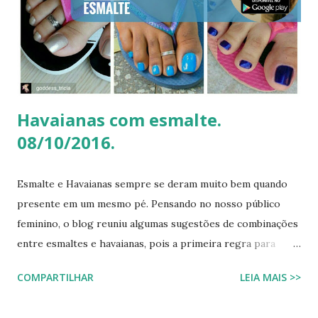
Antes de chegarmos aos pés, precisamos falar sobre a
armadura de brilho que Paolla ostentou. O conjunto,
composto por um top e uma minissaia, não era apenas
"bordado", mas sim uma escultura de pedrarias
multicoloridas . ...
Havaianas com esmalte.
08/10/2016.
Esmalte e Havaianas sempre se deram muito bem quando
presente em um mesmo pé. Pensando no nosso público
feminino, o blog reuniu algumas sugestões de combinações
entre esmaltes e havaianas, pois a primeira regra para
estar de havaianas é ter os pés bem cuidados. FAÇA SUA
COMPARTILHAR
LEIA MAIS >>
BUSCA PERSONALIZADA NOS ACERVOS DO BLOG