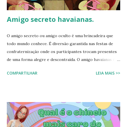
Flor? A Havaianas Top Bordado Flor é uma v...
Amigo secreto havaianas.
O amigo secreto ou amigo oculto é uma brincadeira que
todo mundo conhece. É diversão garantida nas festas de
confraternização onde os participantes trocam presentes
de uma forma alegre e descontraída. O amigo havaianas é
uma espécie de amigo secreto ou amigo oculto onde os
COMPARTILHAR
LEIA MAIS >>
participantes trocam exclusivamente sandálias havaianas
como presente. O amigo havaianas, caiu no gosto popular,
devido ao preço e variedade de modelos disponíveis
atualmente e afinal havaianas todo mundo usa! Geralmente
o amigo havaianas acontece no final do ano para
comemorar o final do ano letivo nas escolas, nas
confraternizações do trabalho, nas festas de fim de ano,