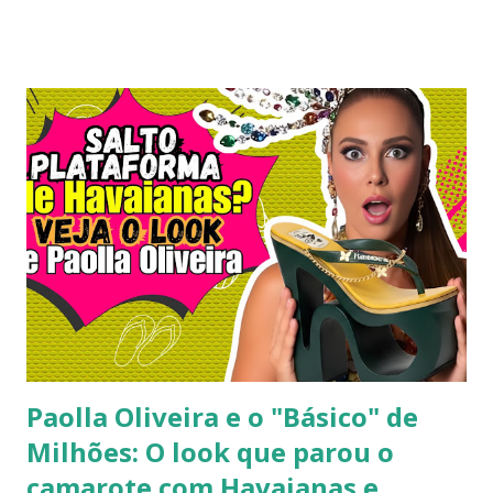
Contudo, as fronteiras entre o casual e o chique estão cada
vez mais tênues no street style global. Com o retorno
triunfal das estéticas e acessórios inspirados nos anos 90 e
2000, o famoso scrunchie aquele elástico de cabelo
revestido de tecido franzido conquistou passarelas, vitrines
e o guarda-roupa das principais influenciadoras de moda.
Percebendo esse movimento de resgate retrô com toque
contemporâneo, a Havaianas trouxe uma inovação que une
o melhor dos dois mundos. O Chinelo Havaianas Top
Scrunchie surge exatamente como essa resposta
fashionista: a fusão impecável da lendária sola de borracha
Havaianas com tiras revestidas de tecido drapeado com
toqu...
Paolla Oliveira e o "Básico" de
Milhões: O look que parou o
camarote com Havaianas e