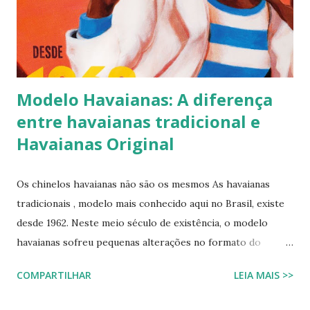
portanto não se assustem, chinelo de borracha encolhe
sim! * Fonte:
https://www.facebook.com/stillozcuritiba/posts/5438109
29037645 Logo temos que ter o cuidado de comprar os
chi...
Modelo Havaianas: A diferença
entre havaianas tradicional e
Havaianas Original
Os chinelos havaianas não são os mesmos As havaianas
tradicionais , modelo mais conhecido aqui no Brasil, existe
desde 1962. Neste meio século de existência, o modelo
havaianas sofreu pequenas alterações no formato do
solado e nas tiras que passou a ter o logotipo da marca
COMPARTILHAR
LEIA MAIS >>
impresso em relevo. Um fato que muitos desconhecem é
que há um modelo semelhante que só é vendido no