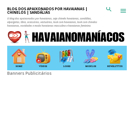
Pular para o conteúdo principal
BLOG DOS APAIXONADOS POR HAVAIANAS |
CHINELOS | SANDÁLIAS
O blog dos apaixonados por havaianas, seja chinelo havaianas, sandálias,
alpargatas, tênis, acessórios, vestuários, look com havaianas, look com chinelos
havaianas, novidades e moda havaianas masculina e havaianas feminina.
HOME
VÍDEOS
LOOKS
MODELOS
NEWSLETTER
Banners Publicitários