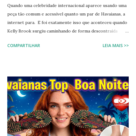
Quando uma celebridade internacional aparece usando uma
peça tão comum e acessível quanto um par de Havaianas, a
internet para. E foi exatamente isso que aconteceu quando
Kelly Brook surgiu caminhando de forma descontraída
usando Havaianas modelo Top preto , em um look casual
COMPARTILHAR
LEIA MAIS >>
que se tornou rapidamente uma inspiração para fãs de
moda e apaixonados pela marca. O encontro entre a
naturalidade de Kelly e a simplicidade clássica das Havaianas
criou um momento fashion que capturou a essência do
“estilo real da vida real”: confortável, descomplicado e
totalmente copiável. É aquele tipo de visual que mostra
que moda não precisa ser cara, extravagante ou complexa e
que até as celebridades mais glamourosas valorizam peças
acessíveis que todo mundo pode ter. Hoje você vai ver por
que esse look viralizou, como a atriz combinou o modelo
Top preto, por que celebridades adoram esse clássico