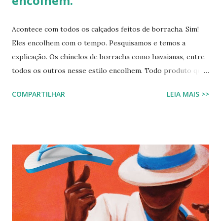
encolhem.
Acontece com todos os calçados feitos de borracha. Sim!
Eles encolhem com o tempo. Pesquisamos e temos a
explicação. Os chinelos de borracha como havaianas, entre
todos os outros nesse estilo encolhem. Todo produto que
tem na sua composição a elasticidade irá sofrer influência
COMPARTILHAR
LEIA MAIS >>
tanto do calor quanto do frio, ou seja, durante o processo
de produção a matéria utilizada ainda não sofreu nenhuma
influência, ela é chamada de matéria virgem, o produto só
irá se alterar quando chegar na casa do consumidor, onde
será molhado e exposto ao sol, sendo assim o chinelo pode
encolher de 1 a 2 cm. A comprovação é simples, se você
utilizar o chinelo adquirido no ano passado você verá que
ele está mais justo ao seu pé e se comprar um novo e
medir com o antigo a diferença irá aparecer também,