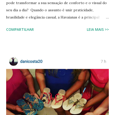
pode transformar a sua sensação de conforto e o visual do
seu dia a dia? Quando o assunto é unir praticidade,
brasilidade e elegância casual, a Havaianas é a principal
referência do mercado. No entanto, com a Havaianas Top
COMPARTILHAR
LEIA MAIS >>
Bordado Flor custando R$ 89,99 quase o dobro de um
modelo básico , surge a dúvida: ela realmente entrega
durabilidade e estilo que justifiquem o investimento, ou é
apenas um visual bonito? Para responder a isso de forma
imparcial, submetemos a Havaianas Top Bordado Flor a um
teste de uso real por 90 dias, cobrindo cenários urbanos,
caminhadas contínuas e exposição à praia. Analisamos desde
a durabilidade da estampa por transferência térmica até a
resistência do aplique metálico em Zamak. Abaixo, você
confere nossa avaliação completa com prós, contras, guia
de tamanhos em centímetros, teste de autenticidade e
combinações de estilo. O que é a Havaianas Top Bordado