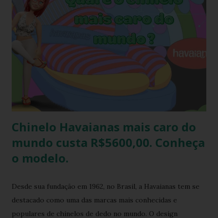
existem ótimas técnicas que você pode usar para limpar e
deixar seu chinelo branco brilhando novamente. Aprenda
como fazer isso agora mesmo! Um chinelo que combina
muito bem com peças jeans é o chinelo havaianas modelo
tradicional, o modelo bicolor da havaianas. Principalmente o
modelo na versão branco e azul claro. Como manter
havaianas branca O chinelo branco é uma peça elegante que
combina com quase tudo, mas precisa de um pouco de ...
Chinelo Havaianas mais caro do
mundo custa R$5600,00. Conheça
o modelo.
Desde sua fundação em 1962, no Brasil, a Havaianas tem se
destacado como uma das marcas mais conhecidas e
populares de chinelos de dedo no mundo. O design