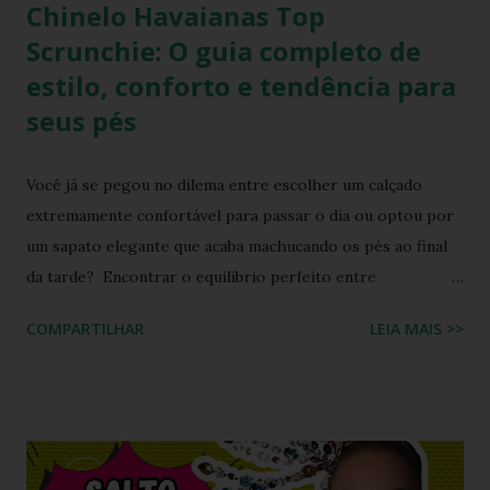
Chinelo Havaianas Top
Scrunchie: O guia completo de
estilo, conforto e tendência para
seus pés
Você já se pegou no dilema entre escolher um calçado
extremamente confortável para passar o dia ou optou por
um sapato elegante que acaba machucando os pés ao final
da tarde? Encontrar o equilíbrio perfeito entre
sofisticação visual e o aconchego da borracha macia
COMPARTILHAR
LEIA MAIS >>
costumava ser um desafio na moda feminina e urbana.
Contudo, as fronteiras entre o casual e o chique estão cada
vez mais tênues no street style global. Com o retorno
triunfal das estéticas e acessórios inspirados nos anos 90 e
2000, o famoso scrunchie aquele elástico de cabelo