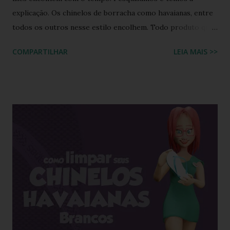
explicação. Os chinelos de borracha como havaianas, entre
todos os outros nesse estilo encolhem. Todo produto que
tem na sua composição a elasticidade irá sofrer influência
COMPARTILHAR
LEIA MAIS >>
tanto do calor quanto do frio, ou seja, durante o processo
de produção a matéria utilizada ainda não sofreu nenhuma
influência, ela é chamada de matéria virgem, o produto só
irá se alterar quando chegar na casa do consumidor, onde
será molhado e exposto ao sol, sendo assim o chinelo pode
encolher de 1 a 2 cm. A comprovação é simples, se você
utilizar o chinelo adquirido no ano passado você verá que
ele está mais justo ao seu pé e se comprar um novo e
medir com o antigo a diferença irá aparecer também,
portanto não se assustem, chinelo de borracha encolhe
sim! * Fonte:
https://www.facebook.com/stillozcuritiba/posts/5438109
29037645 Logo temos que ter o cuidado de comprar os