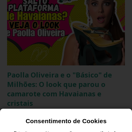
revestido de tecido franzido conquistou passarelas, vitrines
e o guarda-roupa das principais influenciadoras de moda.
Percebendo esse movimento de resgate retrô com toque
contemporâneo, a Havaianas trouxe uma inovação que une
o melhor dos dois mundos. O Chinelo Havaianas Top
Scrunchie surge exatamente como essa resposta
fashionista: a fusão impecável da lendária sola de borracha
Havaianas com tiras revestidas de tecido drapeado com
toqu...
Paolla Oliveira e o "Básico" de
Milhões: O look que parou o
camarote com Havaianas e
cristais
Consentimento de Cookies
O Carnaval brasileiro é, sem dúvida, o maior palco de moda
a céu aberto do mundo. E, quando falamos de ícones que