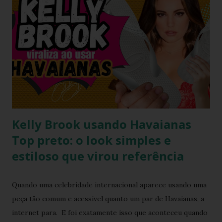
transmitida de geração em geração pelas artesãs do sertão
alagoano? O grande segredo deste lançamento está na
habilidade de traduzir a identidade cultural brasileira em um
acessório de moda contemporâneo, sem perder a essência
da versatilidade que consagrou o formato clássico. É a
união perfeita entre a tradição nordestina e a modernidade
urbana que o seu guarda-ro...
Kelly Brook usando Havaianas
Top preto: o look simples e
estiloso que virou referência
Quando uma celebridade internacional aparece usando uma
peça tão comum e acessível quanto um par de Havaianas, a
internet para. E foi exatamente isso que aconteceu quando