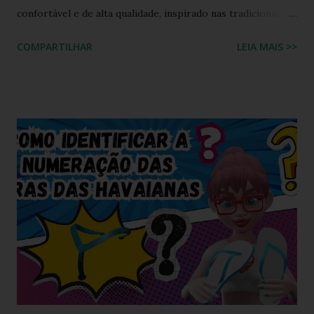
confortável e de alta qualidade, inspirado nas tradicionais
sandálias japonesas, a Havaianas rapidamente conquistou o
COMPARTILHAR
LEIA MAIS >>
coração dos consumidores em todo o mundo. Hoje, a marca
é propriedade da Alpargatas S.A., uma empresa brasileira
que é uma das maiores fabricantes de calçados da América
Latina. A Havaianas é vendida em mais de 100 países, sendo
uma marca frequentemente associada ao estilo de vida
descontraído e ao clima quente. Além dos chinelos, a marca
também oferece bolsas, mochilas e acessórios, solidificando
sua presença na moda e na cultura popular. A Havaianas tem
colaborado com diversas marcas e celebridades ao longo
dos anos, criando coleções limitadas e edições especiais de
seus produtos. Amplamente conhecida por seus esforços
de responsabilidade social e ambiental, a havaianas
implementa práticas sustentáveis em sua p...