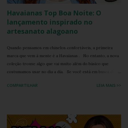
Havaianas Top Boa Noite: O
lançamento inspirado no
artesanato alagoano
Quando pensamos em chinelos confortáveis, a primeira
marca que vem à mente é a Havaianas . No entanto, a nova
coleção trouxe algo que vai muito além do básico que
costumamos usar no dia a dia. Se você está em busca de
um calçado que une o conforto clássico da borracha com a
COMPARTILHAR
LEIA MAIS >>
riqueza cultural do Nordeste brasileiro, o Chinelo
Havaianas Top Boa Noite é a escolha ideal. Inspirado no
tradicional bordado da Ilha do Ferro, em Alagoas, este
modelo promete transformar o seu visual de verão em uma
verdadeira declaração de estilo e arte. Você já imaginou
carregar na sola dos seus pés uma tradição que é