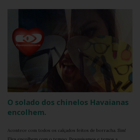
atualmente e afinal havaianas todo mundo usa! Geralmente
o amigo havaianas acontece no final do ano para
comemorar o final do ano letivo nas escolas, nas
confraternizações do trabalho, nas festas de fim de ano,
etc.. Além da diversão que a brincadeira proporciona,
também é uma excelente oportunidade de ganhar muitas
havaianas e incorporar sua coleção.
O solado dos chinelos Havaianas
encolhem.
Acontece com todos os calçados feitos de borracha. Sim!
Eles encolhem com o tempo. Pesquisamos e temos a