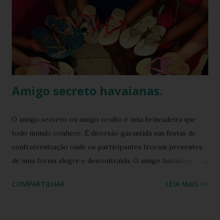
Amigo secreto havaianas.
O amigo secreto ou amigo oculto é uma brincadeira que
todo mundo conhece. É diversão garantida nas festas de
confraternização onde os participantes trocam presentes
de uma forma alegre e descontraída. O amigo havaianas é
uma espécie de amigo secreto ou amigo oculto onde os
COMPARTILHAR
LEIA MAIS >>
participantes trocam exclusivamente sandálias havaianas
como presente. O amigo havaianas, caiu no gosto popular,
devido ao preço e variedade de modelos disponíveis