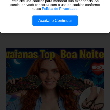
Este site usa cookies para melhorar sua experiência. Ao
dominam essa passarela com maestria, Paolla Oliveira surge
continuar, você concorda com o uso de cookies conforme
nossa
Política de Privacidade
.
no topo da lista. Recentemente, a atriz e rainha de bateria
quebrou a internet ao compartilhar os detalhes de sua
Aceitar e Continuar
COMPARTILHAR
LEIA MAIS >>
preparação para o Camarote Havaianas , na Sapucaí. Com o
humor que lhe é peculiar, Paolla anunciou que iria "bem
basiquinha", enquanto exibia um figurino que é a própria
definição de opulência, criatividade e brasilidade. Nesta
matéria, mergulhamos nos detalhes técnicos e estéticos do
look, com foco especial no calçado que desafiou as leis da
gravidade e da moda: o salto plataforma construído com
Havaianas . A ironia da "Basiquinha": O figurino de joias
Antes de chegarmos aos pés, precisamos falar sobre a
armadura de brilho que Paolla ostentou. O conjunto,
composto por um top e uma minissaia, não era apenas
"bordado", mas sim uma escultura de pedrarias
multicoloridas . ...