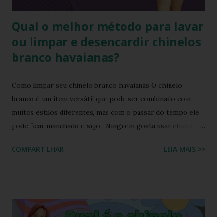
chi...
Qual o melhor método para lavar
ou limpar e desencardir chinelos
branco havaianas?
Como limpar seu chinelo branco havaianas O chinelo
branco é um item versátil que pode ser combinado com
muitos estilos diferentes, mas com o passar do tempo ele
pode ficar manchado e sujo. Ninguém gosta usar chinelo
sujo ou um chinelo encardido, ainda mais forem na cor
COMPARTILHAR
LEIA MAIS >>
branca ou alguma cor clara, principalmente os chinelos
havaianas. O chinelo branco é um calçado coringa para
diversas composições de look do dia, porém possui o
inconveniente de ser um calçado fácil de sujar. Nada melhor
que um look com chinelo, não é mesmo? Não se preocupe,