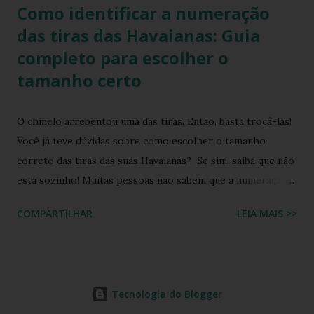
Como identificar a numeração
das tiras das Havaianas: Guia
completo para escolher o
tamanho certo
O chinelo arrebentou uma das tiras. Então, basta trocá-las!
Você já teve dúvidas sobre como escolher o tamanho
correto das tiras das suas Havaianas? Se sim, saiba que não
está sozinho! Muitas pessoas não sabem que a numeração
das tiras dos chinelos Havaianas traz informações
COMPARTILHAR
LEIA MAIS >>
importantes para garantir o ajuste perfeito. Neste post,
você vai aprender a identificar esses detalhes essenciais e
entender o que cada número e letra significam, evitando
assim erros na hora da compra de um tira para
Tecnologia do Blogger
substituição. Esta dicas também é valiosa para você artesã