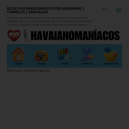
Pular para o conteúdo principal
BLOG DOS APAIXONADOS POR HAVAIANAS |
CHINELOS | SANDÁLIAS
O blog dos apaixonados por havaianas, seja chinelo havaianas, sandálias,
alpargatas, tênis, acessórios, vestuários, look com havaianas, look com chinelos
havaianas, novidades e moda havaianas masculina e havaianas feminina.
HOME
VÍDEOS
LOOKS
MODELOS
NEWSLETTER
Banners Publicitários