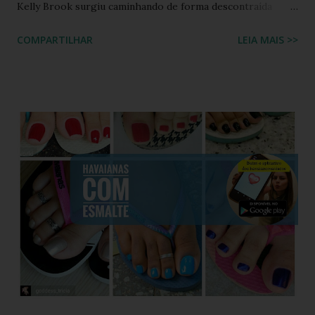
Kelly Brook surgiu caminhando de forma descontraída
usando Havaianas modelo Top preto , em um look casual
COMPARTILHAR
LEIA MAIS >>
que se tornou rapidamente uma inspiração para fãs de
moda e apaixonados pela marca. O encontro entre a
naturalidade de Kelly e a simplicidade clássica das Havaianas
criou um momento fashion que capturou a essência do
“estilo real da vida real”: confortável, descomplicado e
totalmente copiável. É aquele tipo de visual que mostra
que moda não precisa ser cara, extravagante ou complexa e
que até as celebridades mais glamourosas valorizam peças
acessíveis que todo mundo pode ter. Hoje você vai ver por
que esse look viralizou, como a atriz combinou o modelo
Top preto, por que celebridades adoram esse clássico
brasileiro e como você pode reproduzir o visual da Kelly
Brook com facilidade. Vamos mergu...